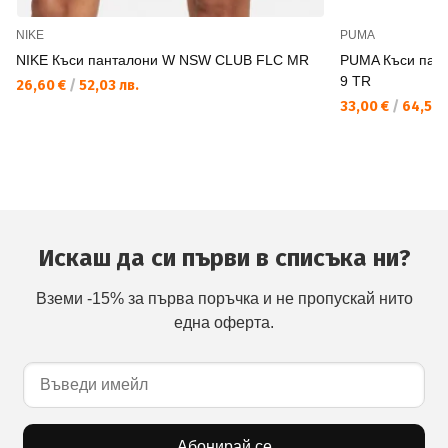
NIKE
PUMA
NIKE Къси панталони W NSW CLUB FLC MR
PUMA Къси пант
9 TR
26,60 €
/
52,03 лв.
33,00 €
/
64,54 
Искаш да си първи в списъка ни?
Вземи -15% за първа поръчка и не пропускай нито
една оферта.
Абонирай се