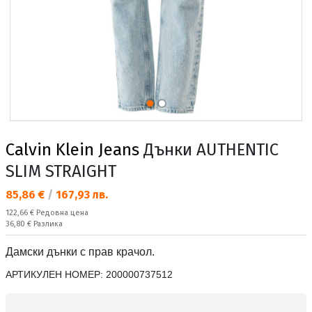
Calvin Klein Jeans
Дънки AUTHENTIC
SLIM STRAIGHT
Текуща цена:
85,86 €
/
167,93 лв.
Редовна цена:
122,66 €
Редовна цена
Спестявате:
36,80 €
Разлика
Дамски дънки с прав крачол.
АРТИКУЛЕН НОМЕР:
200000737512