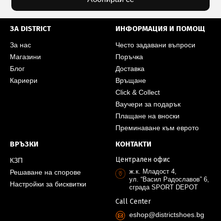
ЗА DISTRICT
ИНФОРМАЦИЯ И ПОМОЩ
За нас
Често задавани въпроси
Магазини
Поръчка
Блог
Доставка
Кариери
Връщане
Click & Collect
Ваучери за подарък
Плащане на вноски
Преминаване към еврото
ВРЪЗКИ
КОНТАКТИ
Централен офис
КЗП
ж.к. Младост 4,
Решаване на спорове
ул. “Васил Радославов” 6,
Настройки за бисквитки
сграда SPORT DEPOT
Call Center
eshop@districtshoes.bg