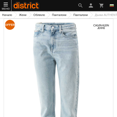
МЕНЮ
Начало
Жени
Облекло
Панталони
Панталони
Дънки AUTHENT
OFFER