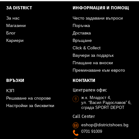
ЗА DISTRICT
ИНФОРМАЦИЯ И ПОМОЩ
За нас
Често задавани въпроси
Магазини
Поръчка
Блог
Доставка
Кариери
Връщане
Click & Collect
Ваучери за подарък
Плащане на вноски
Преминаване към еврото
ВРЪЗКИ
КОНТАКТИ
Централен офис
КЗП
ж.к. Младост 4,
Решаване на спорове
ул. “Васил Радославов” 6,
Настройки за бисквитки
сграда SPORT DEPOT
Call Center
eshop@districtshoes.bg
0701 91009