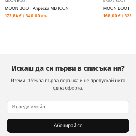
MOON BOOT
MOON BOOT
MOON BOOT Апрески MB ICON
MOON BOOT Ап
173,84 €
/
340,00 лв.
168,00 €
/
328,5
Искаш да си първи в списъка ни?
Вземи -15% за първа поръчка и не пропускай нито
една оферта.
Абонирай се