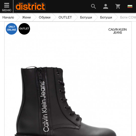
МЕНЮ
Начало
Жени
Обувки
OUTLET
Ботуши
Ботуши
Боти CO
ONLY
OUTLET
ONLINE