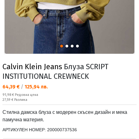
Calvin Klein Jeans
Блуза SCRIPT
INSTITUTIONAL CREWNECK
Текуща цена:
64,39 €
/
125,94 лв.
Редовна цена:
91,98 €
Редовна цена
Спестявате:
27,59 €
Разлика
Стилна дамска блуза с модерен скъсен дизайн и мека
памучна материя.
АРТИКУЛЕН НОМЕР:
200000737536