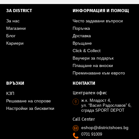
ЗА DISTRICT
ИНФОРМАЦИЯ И ПОМОЩ
За нас
Често задавани въпроси
Магазини
Поръчка
Блог
Доставка
Кариери
Връщане
Click & Collect
Ваучери за подарък
Плащане на вноски
Преминаване към еврото
ВРЪЗКИ
КОНТАКТИ
Централен офис
КЗП
ж.к. Младост 4,
Решаване на спорове
ул. “Васил Радославов” 6,
Настройки за бисквитки
сграда SPORT DEPOT
Call Center
eshop@districtshoes.bg
0701 91009