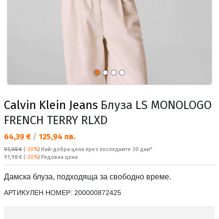
Calvin Klein Jeans
Блуза LS MONOLOGO
FRENCH TERRY RLXD
Текуща цена:
64,39 €
/
125,94 лв.
91,98 €
(
-30%
)
Най-добра цена през последните 30 дни*
Редовна цена:
91,98 €
(
-30%
) Редовна цена
Дамска блуза, подходяща за свободно време.
АРТИКУЛЕН НОМЕР:
200000872425