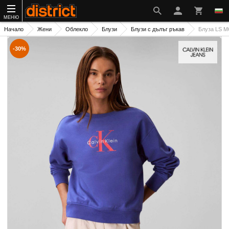
МЕНЮ
Начало
Жени
Облекло
Блузи
Блузи с дълъг ръкав
Блуза LS
-30%