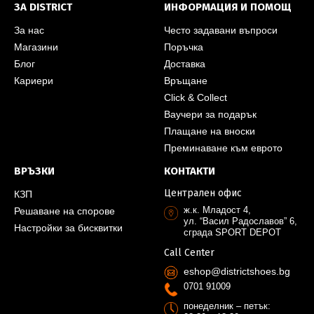
ЗА DISTRICT
ИНФОРМАЦИЯ И ПОМОЩ
За нас
Често задавани въпроси
Магазини
Поръчка
Блог
Доставка
Кариери
Връщане
Click & Collect
Ваучери за подарък
Плащане на вноски
Преминаване към еврото
ВРЪЗКИ
КОНТАКТИ
Централен офис
КЗП
ж.к. Младост 4,
Решаване на спорове
ул. “Васил Радославов” 6,
Настройки за бисквитки
сграда SPORT DEPOT
Call Center
eshop@districtshoes.bg
0701 91009
понеделник – петък: