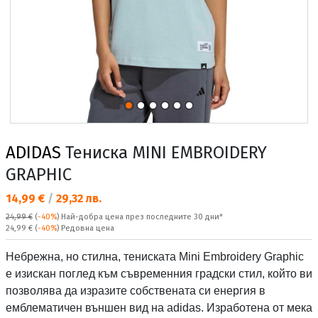
ADIDAS
Тениска MINI EMBROIDERY
GRAPHIC
Текуща цена:
14,99 €
/
29,32 лв.
24,99 €
(
-40%
)
Най-добра цена през последните 30 дни*
Редовна цена:
24,99 €
(
-40%
) Редовна цена
Небрежна, но стилна, тениската Mini Embroidery Graphic
е изискан поглед към съвременния градски стил, който ви
позволява да изразите собствената си енергия в
емблематичен външен вид на adidas. Изработена от мека