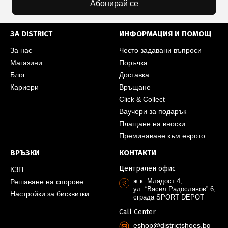
Абонирай се
ЗА DISTRICT
ИНФОРМАЦИЯ И ПОМОЩ
За нас
Често задавани въпроси
Магазини
Поръчка
Блог
Доставка
Кариери
Връщане
Click & Collect
Ваучери за подарък
Плащане на вноски
Преминаване към еврото
ВРЪЗКИ
КОНТАКТИ
Централен офис
КЗП
ж.к. Младост 4,
Решаване на спорове
ул. “Васил Радославов” 6,
Настройки за бисквитки
сграда SPORT DEPOT
Call Center
eshop@districtshoes.bg