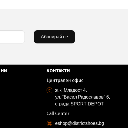
Абонирай се
 НИ
КОНТАКТИ
Централен офис
ж.к. Младост 4,
ул. “Васил Радославов” 6,
сграда SPORT DEPOT
Call Center
eshop@districtshoes.bg