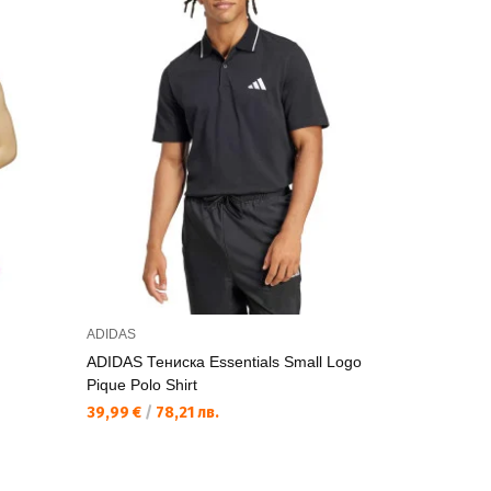
ADIDAS
ADIDAS
ADIDAS Тениска Essentials Small Logo
ADIDAS Пот
Pique Polo Shirt
Layered
39,99 €
/
78,21 лв.
23,20 €
/
45