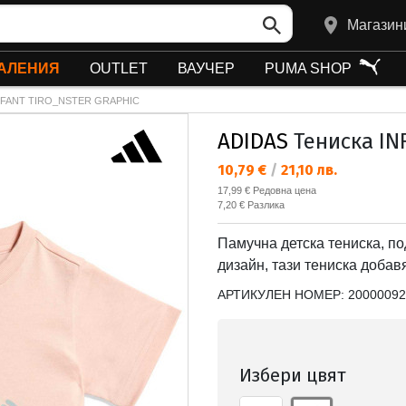
Магазин
АЛЕНИЯ
OUTLET
ВАУЧЕР
PUMA SHOP
INFANT TIRO_NSTER GRAPHIC
ADIDAS
Тениска IN
Текуща цена:
10,79 €
/
21,10 лв.
Редовна цена:
17,99 €
Редовна цена
Спестявате:
7,20 €
Разлика
Памучна детска тениска, п
дизайн, тази тениска добав
АРТИКУЛЕН НОМЕР:
20000092
Избери цвят