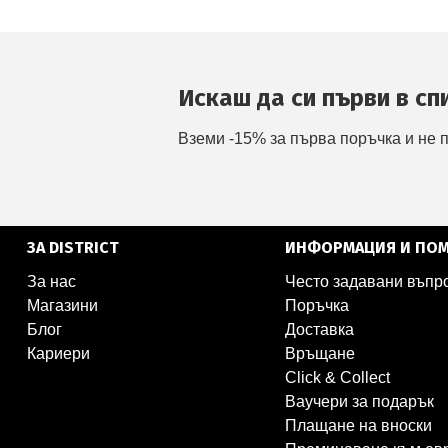
Искаш да си първи в сп
Вземи -15% за първа поръчка и не 
ЗА DISTRICT
ИНФОРМАЦИЯ И ПО
За нас
Често задавани въпр
Магазини
Поръчка
Блог
Доставка
Кариери
Връщане
Click & Collect
Ваучери за подарък
Плащане на вноски