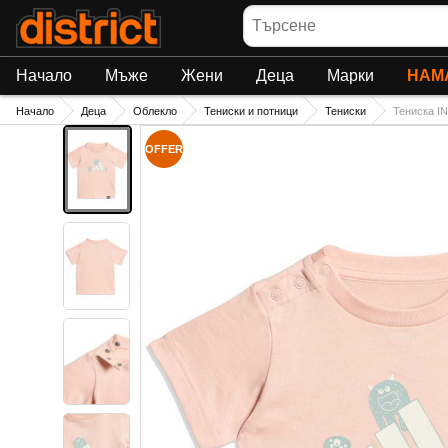
Търсене
Начало
Мъже
Жени
Деца
Марки
НАМ
Начало
Деца
Облекло
Тениски и потници
Тениски
Тениска 
OFFER