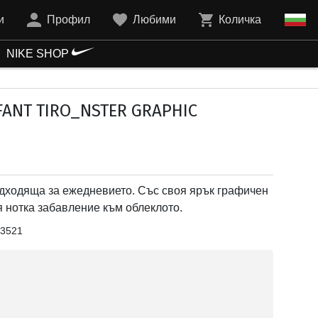
и
Профил
Любими
Количка
NIKE SHOP
FANT TIRO_NSTER GRAPHIC
одходяща за ежедневието. Със своя ярък графичен
я нотка забавление към облеклото.
3521