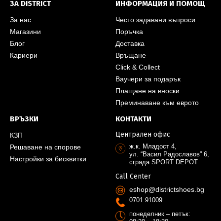
ЗА DISTRICT
ИНФОРМАЦИЯ И ПОМОЩ
За нас
Често задавани въпроси
Магазини
Поръчка
Блог
Доставка
Кариери
Връщане
Click & Collect
Ваучери за подарък
Плащане на вноски
Преминаване към еврото
ВРЪЗКИ
КОНТАКТИ
Централен офис
КЗП
ж.к. Младост 4,
Решаване на спорове
ул. “Васил Радославов” 6,
Настройки за бисквитки
сграда SPORT DEPOT
Call Center
eshop@districtshoes.bg
0701 91009
понеделник – петък: