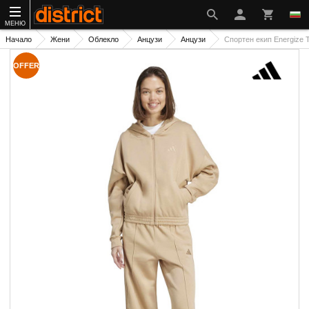
МЕНЮ
Начало
Жени
Облекло
Анцузи
Анцузи
Спортен екип Energize T
OFFER