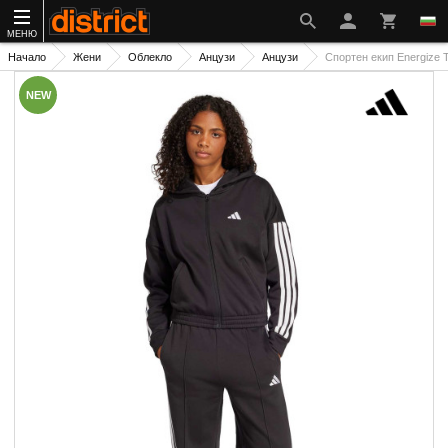
МЕНЮ
Начало
Жени
Облекло
Анцузи
Анцузи
Спортен екип Energize T
NEW