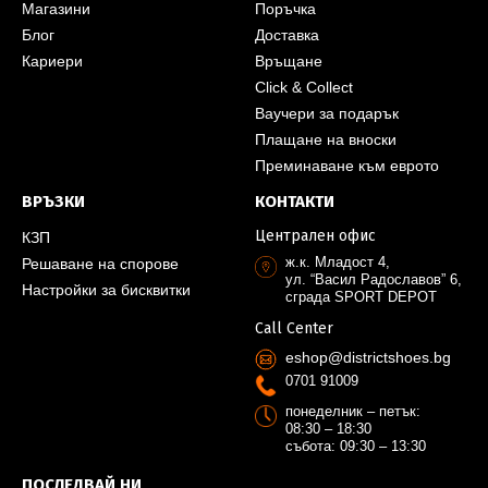
Магазини
Поръчка
Блог
Доставка
Кариери
Връщане
Click & Collect
Ваучери за подарък
Плащане на вноски
Преминаване към еврото
ВРЪЗКИ
КОНТАКТИ
Централен офис
КЗП
ж.к. Младост 4,
Решаване на спорове
ул. “Васил Радославов” 6,
Настройки за бисквитки
сграда SPORT DEPOT
Call Center
eshop@districtshoes.bg
0701 91009
понеделник – петък:
08:30 – 18:30
събота: 09:30 – 13:30
ПОСЛЕДВАЙ НИ