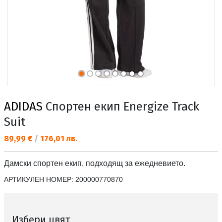
ADIDAS
Спортен екип Energize Track
Suit
Текуща цена:
89,99 €
/
176,01 лв.
Дамски спортен екип, подходящ за ежедневието.
АРТИКУЛЕН НОМЕР:
200000770870
Избери цвят