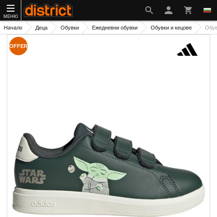
МЕНЮ
Начало
Деца
Обувки
Ежедневни обувки
Обувки и кецове
Обув
OFFER