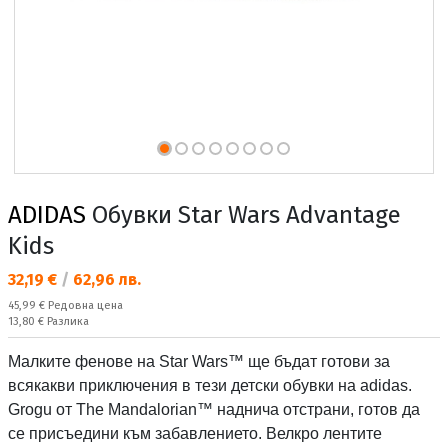
ADIDAS
Обувки Star Wars Advantage
Kids
Текуща цена:
32,19 €
/
62,96 лв.
Редовна цена:
45,99 €
Редовна цена
Спестявате:
13,80 €
Разлика
Малките фенове на Star Wars™ ще бъдат готови за
всякакви приключения в тези детски обувки на adidas.
Grogu от The Mandalorian™ наднича отстрани, готов да
се присъедини към забавлението. Велкро лентите