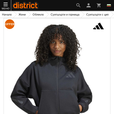
МЕНЮ
Начало
Жени
Облекло
Суитшърти и горнища
Суитшърти с цип
OFFER