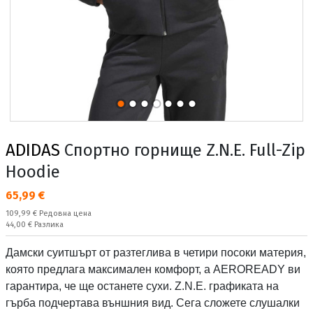
ADIDAS
Спортно горнище Z.N.E. Full-Zip
Hoodie
Текуща цена:
65,99 €
Редовна цена:
109,99 €
Редовна цена
Спестявате:
44,00 €
Разлика
Дамски суитшърт от разтеглива в четири посоки материя,
която предлага максимален комфорт, а AEROREADY ви
гарантира, че ще останете сухи. Z.N.E. графиката на
гърба подчертава външния вид. Сега сложете слушалки