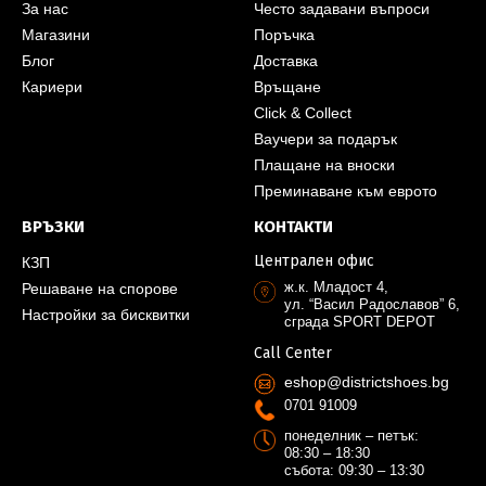
За нас
Често задавани въпроси
Магазини
Поръчка
Блог
Доставка
Кариери
Връщане
Click & Collect
Ваучери за подарък
Плащане на вноски
Преминаване към еврото
ВРЪЗКИ
КОНТАКТИ
Централен офис
КЗП
ж.к. Младост 4,
Решаване на спорове
ул. “Васил Радославов” 6,
Настройки за бисквитки
сграда SPORT DEPOT
Call Center
eshop@districtshoes.bg
0701 91009
понеделник – петък:
08:30 – 18:30
събота: 09:30 – 13:30