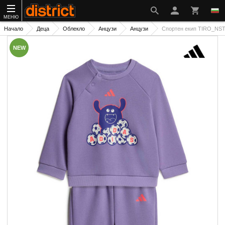
МЕНЮ
Начало
Деца
Облекло
Анцузи
Анцузи
Спортен екип TIRO_N
NEW