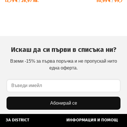
13,79 €
/
26,97 лв.
50,99 €
/
99,73 
Искаш да си първи в списъка ни?
Вземи -15% за първа поръчка и не пропускай нито
една оферта.
Абонирай се
ЗА DISTRICT
ИНФОРМАЦИЯ И ПОМОЩ