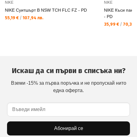
NIKE
NIKE
NIKE Суитшърт B NSW TCH FLC FZ - PD
NIKE Къси пан
- PD
55,19 €
/
107,94 лв.
35,99 €
/
70,39 
Искаш да си първи в списъка ни?
Вземи -15% за първа поръчка и не пропускай нито
една оферта.
Абонирай се