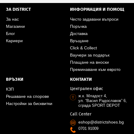
ЗА DISTRICT
ИНФОРМАЦИЯ И ПОМОЩ
За нас
Често задавани въпроси
Магазини
Поръчка
Блог
Доставка
Кариери
Връщане
Click & Collect
Ваучери за подарък
Плащане на вноски
Преминаване към еврото
ВРЪЗКИ
КОНТАКТИ
Централен офис
КЗП
ж.к. Младост 4,
Решаване на спорове
ул. “Васил Радославов” 6,
Настройки за бисквитки
сграда SPORT DEPOT
Call Center
eshop@districtshoes.bg
0701 91009