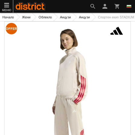
МЕНЮ
Начало
Жени
Облекло
Анцузи
Анцузи
Спортен екип STADIUM 
OFFER