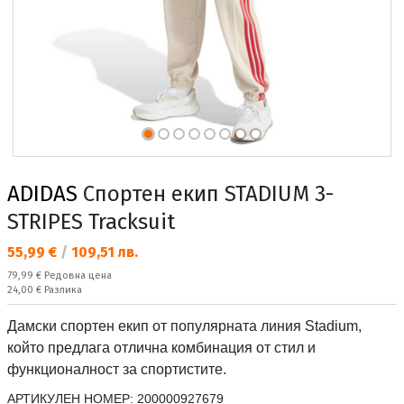
ADIDAS
Спортен екип STADIUM 3-
STRIPES Tracksuit
Текуща цена:
55,99 €
/
109,51 лв.
Редовна цена:
79,99 €
Редовна цена
Спестявате:
24,00 €
Разлика
Дамски спортен екип от популярната линия Stadium,
който предлага отлична комбинация от стил и
функционалност за спортистите.
АРТИКУЛЕН НОМЕР:
200000927679