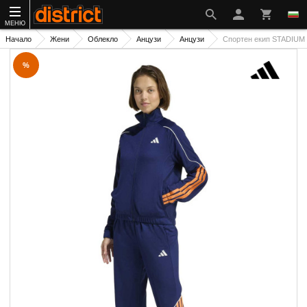
МЕНЮ
Начало
Жени
Облекло
Анцузи
Анцузи
Спортен екип STADIUM 
%