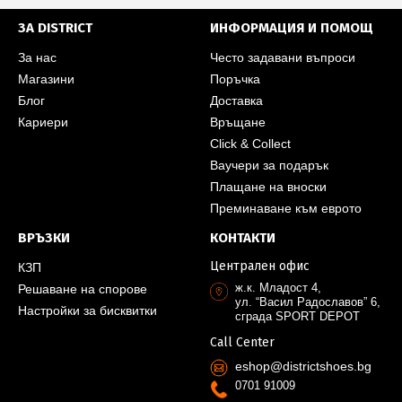
ЗА DISTRICT
ИНФОРМАЦИЯ И ПОМОЩ
За нас
Често задавани въпроси
Магазини
Поръчка
Блог
Доставка
Кариери
Връщане
Click & Collect
Ваучери за подарък
Плащане на вноски
Преминаване към еврото
ВРЪЗКИ
КОНТАКТИ
Централен офис
КЗП
ж.к. Младост 4,
Решаване на спорове
ул. “Васил Радославов” 6,
Настройки за бисквитки
сграда SPORT DEPOT
Call Center
eshop@districtshoes.bg
0701 91009