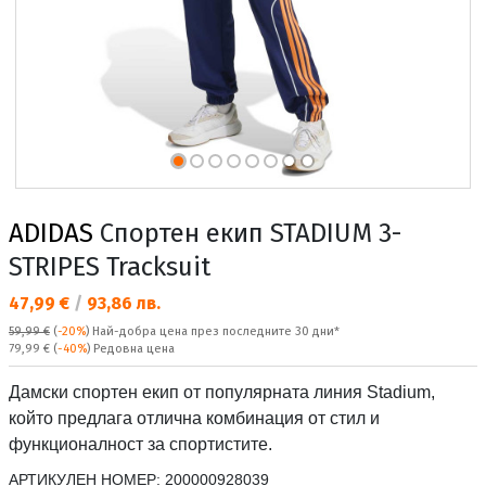
ADIDAS
Спортен екип STADIUM 3-
STRIPES Tracksuit
Текуща цена:
47,99 €
/
93,86 лв.
59,99 €
(
-20%
)
Най-добра цена през последните 30 дни*
Редовна цена:
79,99 €
(
-40%
) Редовна цена
Дамски спортен екип от популярната линия Stadium,
който предлага отлична комбинация от стил и
функционалност за спортистите.
АРТИКУЛЕН НОМЕР:
200000928039