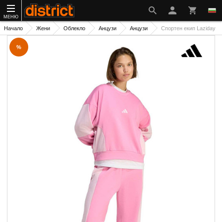
МЕНЮ
Начало
Жени
Облекло
Анцузи
Анцузи
Спортен екип Laziday
%