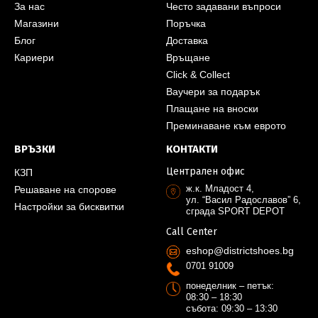
За нас
Често задавани въпроси
Магазини
Поръчка
Блог
Доставка
Кариери
Връщане
Click & Collect
Ваучери за подарък
Плащане на вноски
Преминаване към еврото
ВРЪЗКИ
КОНТАКТИ
Централен офис
КЗП
ж.к. Младост 4,
Решаване на спорове
ул. “Васил Радославов” 6,
Настройки за бисквитки
сграда SPORT DEPOT
Call Center
eshop@districtshoes.bg
0701 91009
понеделник – петък:
08:30 – 18:30
събота: 09:30 – 13:30