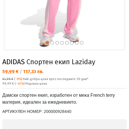
ADIDAS
Спортен екип Laziday
Текуща цена:
59,99 €
/
117,33 лв.
64,99 €
(
-8%
)
Най-добра цена през последните 30 дни*
Редовна цена:
99,99 €
(
-40%
) Редовна цена
Дамски спортен екип, изработен от мека French terry
материя, идеален за ежедневието.
АРТИКУЛЕН НОМЕР:
200000928440