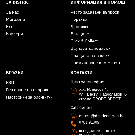
ЗА DISTRICT
ИНФОРМАЦИЯ И ПОМОЩ
За нас
Често задавани въпроси
Магазини
Поръчка
Блог
Доставка
Кариери
Връщане
Click & Collect
Ваучери за подарък
Плащане на вноски
Преминаване към еврото
ВРЪЗКИ
КОНТАКТИ
Централен офис
КЗП
ж.к. Младост 4,
Решаване на спорове
ул. “Васил Радославов” 6,
Настройки за бисквитки
сграда SPORT DEPOT
Call Center
eshop@districtshoes.bg
0701 91009
понеделник – петък: