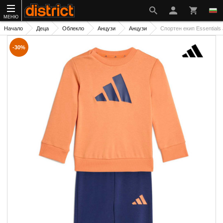
МЕНЮ
Начало
Деца
Облекло
Анцузи
Анцузи
Спортен екип Essentials 
-30%