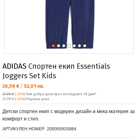
ADIDAS
Спортен екип Essentials
Joggers Set Kids
Текуща цена:
26,59 €
/
52,01 лв.
37,99 €
(
-30%
)
Най-добра цена през последните 30 дни*
Редовна цена:
37,99 €
(
-30%
) Редовна цена
Детски спортен екип с модерен дизайн и мека материя за
комфорт и стил.
АРТИКУЛЕН НОМЕР:
200000925884