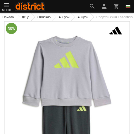
МЕНЮ
Начало
Деца
Облекло
Анцузи
Анцузи
Спортен екип Essentials 
NEW