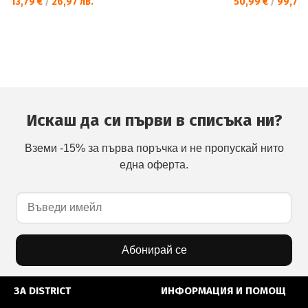
13,79 €
/
26,97 лв.
50,99 €
/
99,73 
Искаш да си първи в списъка ни?
Вземи -15% за първа поръчка и не пропускай нито
една оферта.
Абонирай се
ЗА DISTRICT
ИНФОРМАЦИЯ И ПОМОЩ