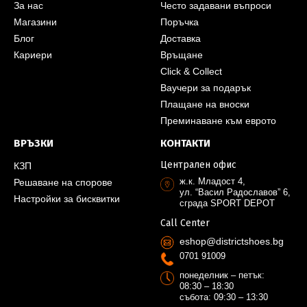
За нас
Често задавани въпроси
Магазини
Поръчка
Блог
Доставка
Кариери
Връщане
Click & Collect
Ваучери за подарък
Плащане на вноски
Преминаване към еврото
ВРЪЗКИ
КОНТАКТИ
Централен офис
КЗП
ж.к. Младост 4,
Решаване на спорове
ул. “Васил Радославов” 6,
Настройки за бисквитки
сграда SPORT DEPOT
Call Center
eshop@districtshoes.bg
0701 91009
понеделник – петък:
08:30 – 18:30
събота: 09:30 – 13:30