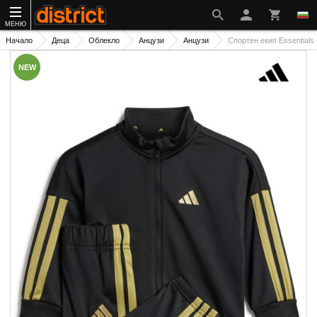
МЕНЮ
Начало
Деца
Облекло
Анцузи
Анцузи
Спортен екип Essentials 
NEW