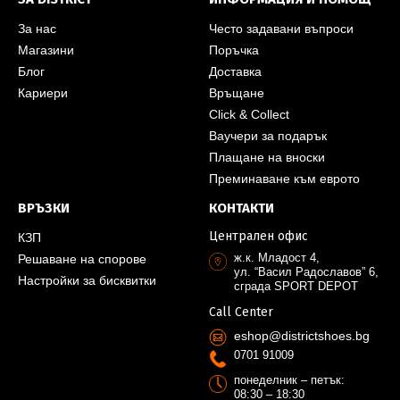
За нас
Често задавани въпроси
Магазини
Поръчка
Блог
Доставка
Кариери
Връщане
Click & Collect
Ваучери за подарък
Плащане на вноски
Преминаване към еврото
ВРЪЗКИ
КОНТАКТИ
Централен офис
КЗП
ж.к. Младост 4,
Решаване на спорове
ул. “Васил Радославов” 6,
Настройки за бисквитки
сграда SPORT DEPOT
Call Center
eshop@districtshoes.bg
0701 91009
понеделник – петък:
08:30 – 18:30