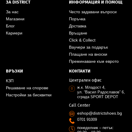
ЗА DISTRICT
ИНФОРМАЦИЯ И ПОМОЩ
За нас
Често задавани въпроси
Магазини
Поръчка
Блог
Доставка
Кариери
Връщане
Click & Collect
Ваучери за подарък
Плащане на вноски
Преминаване към еврото
ВРЪЗКИ
КОНТАКТИ
Централен офис
КЗП
ж.к. Младост 4,
Решаване на спорове
ул. “Васил Радославов” 6,
Настройки за бисквитки
сграда SPORT DEPOT
Call Center
eshop@districtshoes.bg
0701 91009
понеделник – петък: