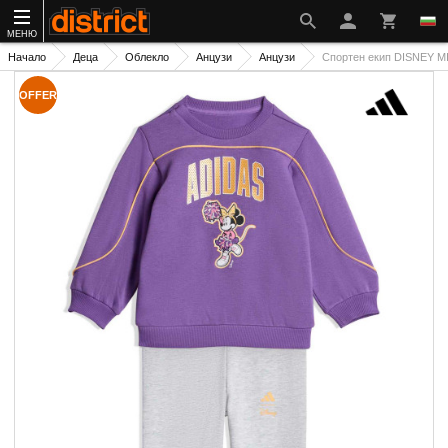
МЕНЮ
Начало
Деца
Облекло
Анцузи
Анцузи
Спортен екип DISNEY
OFFER