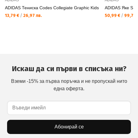
ADIDAS
ADIDAS
ADIDAS Тениска Codes Collegiate Graphic Kids
ADIDAS Яке Synt
13,79 €
/
26,97 лв.
50,99 €
/
99,73 
Искаш да си първи в списъка ни?
Вземи -15% за първа поръчка и не пропускай нито
една оферта.
Абонирай се