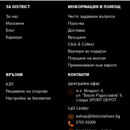
ЗА DISTRICT
ИНФОРМАЦИЯ И ПОМОЩ
За нас
Често задавани въпроси
Магазини
Поръчка
Блог
Доставка
Кариери
Връщане
Click & Collect
Ваучери за подарък
Плащане на вноски
Преминаване към еврото
ВРЪЗКИ
КОНТАКТИ
Централен офис
КЗП
ж.к. Младост 4,
Решаване на спорове
ул. “Васил Радославов” 6,
Настройки за бисквитки
сграда SPORT DEPOT
Call Center
eshop@districtshoes.bg
0701 91009