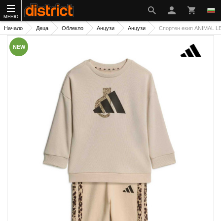
МЕНЮ
Начало
Деца
Облекло
Анцузи
Анцузи
Спортен екип ANIMAL 
NEW