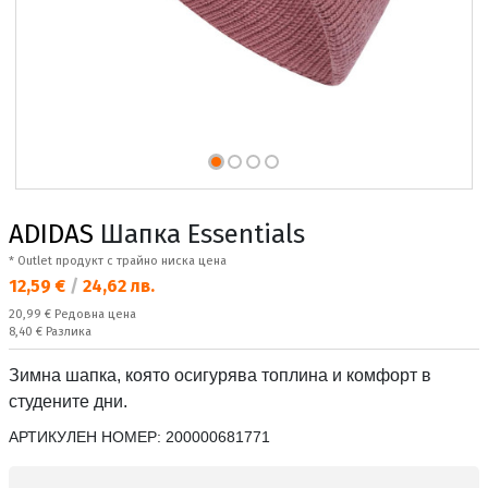
ADIDAS
Шапка Essentials
* Outlet продукт с трайно ниска цена
Текуща цена:
12,59 €
/
24,62 лв.
Редовна цена:
20,99 €
Редовна цена
Спестявате:
8,40 €
Разлика
Зимна шапка, която осигурява топлина и комфорт в
студените дни.
АРТИКУЛЕН НОМЕР:
200000681771