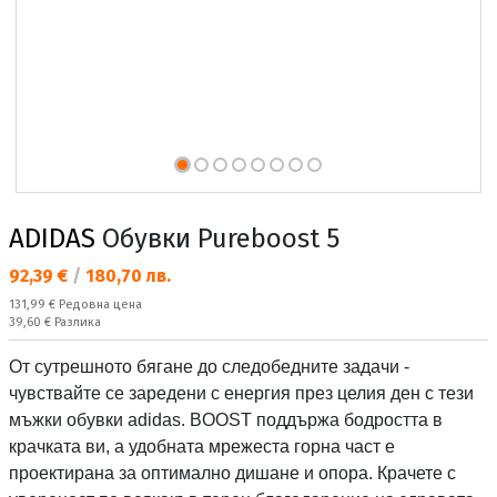
ADIDAS
Обувки Pureboost 5
Текуща цена:
92,39 €
/
180,70 лв.
Редовна цена:
131,99 €
Редовна цена
Спестявате:
39,60 €
Разлика
От сутрешното бягане до следобедните задачи -
чувствайте се заредени с енергия през целия ден с тези
мъжки обувки adidas. BOOST поддържа бодростта в
крачката ви, а удобната мрежеста горна част е
проектирана за оптимално дишане и опора. Крачете с