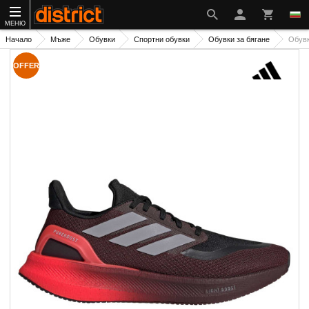
МЕНЮ
Начало
Мъже
Обувки
Спортни обувки
Обувки за бягане
Обувк
OFFER