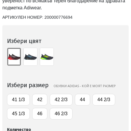
увереност по всякакъв терен благодарение на здравата
подметка Adiwear.
АРТИКУЛЕН НОМЕР:
200000776694
Избери цвят
Избери размер
ОБУВКИ ADIDAS - КОЙ Е МОЯТ РАЗМЕР
41 1/3
42
42 2/3
44
44 2/3
45 1/3
46
46 2/3
Количество