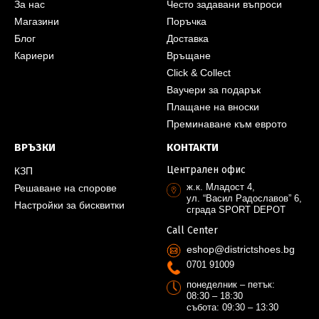
За нас
Често задавани въпроси
Магазини
Поръчка
Блог
Доставка
Кариери
Връщане
Click & Collect
Ваучери за подарък
Плащане на вноски
Преминаване към еврото
ВРЪЗКИ
КОНТАКТИ
Централен офис
КЗП
ж.к. Младост 4,
Решаване на спорове
ул. “Васил Радославов” 6,
Настройки за бисквитки
сграда SPORT DEPOT
Call Center
eshop@districtshoes.bg
0701 91009
понеделник – петък:
08:30 – 18:30
събота: 09:30 – 13:30