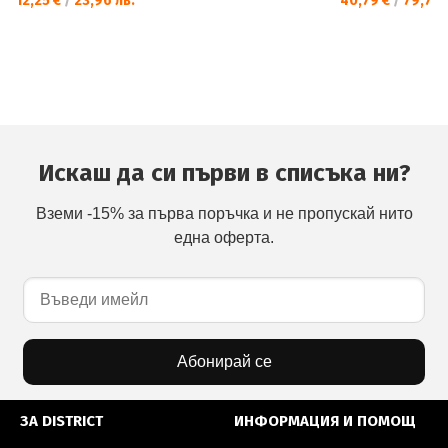
12,25 €
/
23,96 лв.
40,79 €
/
79,78 
Искаш да си първи в списъка ни?
Вземи -15% за първа поръчка и не пропускай нито
една оферта.
Абонирай се
ЗА DISTRICT
ИНФОРМАЦИЯ И ПОМОЩ