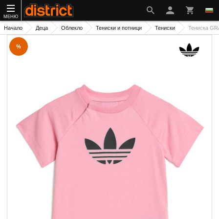
МЕНЮ
Начало
Деца
Облекло
Тениски и потници
Тениски
Тениска GR
%