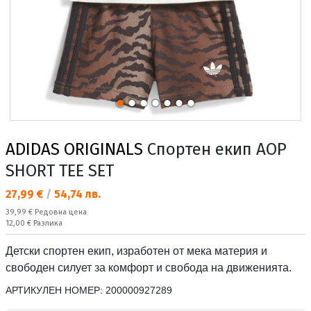
ADIDAS ORIGINALS
Спортен екип AOP
SHORT TEE SET
Текуща цена:
27,99 €
/
54,74 лв.
Редовна цена:
39,99 €
Редовна цена
Спестявате:
12,00 €
Разлика
Детски спортен екип, изработен от мека материя и
свободен силует за комфорт и свобода на движенията.
АРТИКУЛЕН НОМЕР:
200000927289