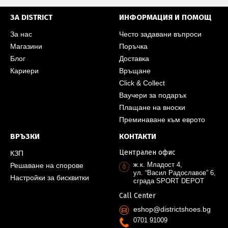
ЗА DISTRICT
ИНФОРМАЦИЯ И ПОМОЩ
За нас
Често задавани въпроси
Магазини
Поръчка
Блог
Доставка
Кариери
Връщане
Click & Collect
Ваучери за подарък
Плащане на вноски
Преминаване към еврото
ВРЪЗКИ
КОНТАКТИ
Централен офис
КЗП
ж.к. Младост 4,
Решаване на спорове
ул. “Васил Радославов” 6,
Настройки за бисквитки
сграда SPORT DEPOT
Call Center
eshop@districtshoes.bg
0701 91009