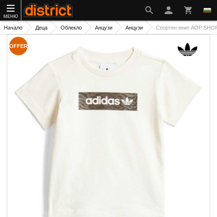
МЕНЮ
Начало
Деца
Облекло
Анцузи
Анцузи
Спортен екип AOP SHO
OFFER