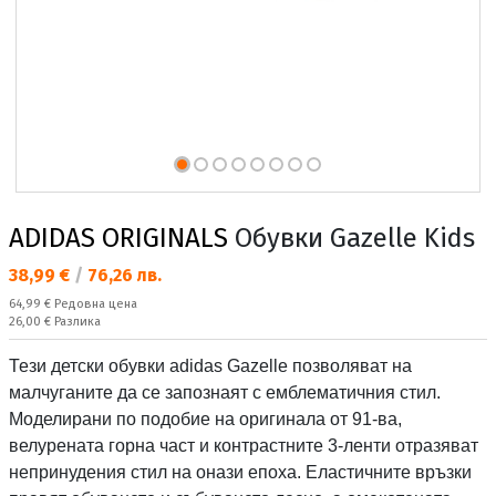
ADIDAS ORIGINALS
Обувки Gazelle Kids
Текуща цена:
38,99 €
/
76,26 лв.
Редовна цена:
64,99 €
Редовна цена
Спестявате:
26,00 €
Разлика
Тези детски обувки adidas Gazelle позволяват на
малчуганите да се запознаят с емблематичния стил.
Моделирани по подобие на оригинала от 91-ва,
велурената горна част и контрастните 3-ленти отразяват
непринудения стил на онази епоха. Еластичните връзки