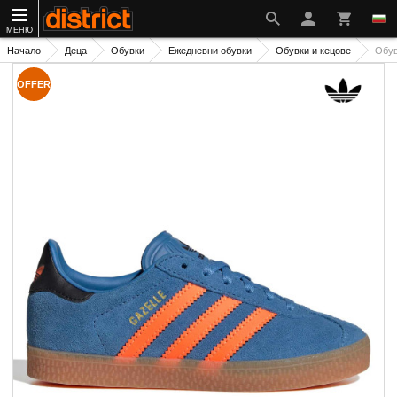
МЕНЮ
Начало
Деца
Обувки
Ежедневни обувки
Обувки и кецове
Обув
OFFER