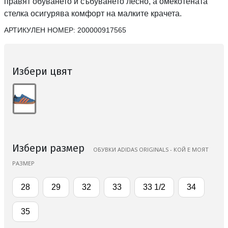
правят обуването и събуването лесно, а омекотената
стелка осигурява комфорт на малките крачета.
АРТИКУЛЕН НОМЕР:
200000917565
Избери цвят
Избери размер
ОБУВКИ ADIDAS ORIGINALS - КОЙ Е МОЯТ
РАЗМЕР
28
29
32
33
33 1/2
34
35