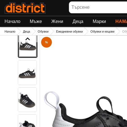
Търсене
Начало
Мъже
Жени
Деца
Марки
НАМ
Начало
Деца
Обувки
Ежедневни обувки
Обувки и кецове
Обу
%