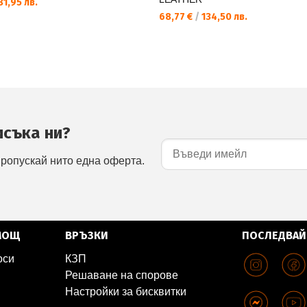
1,95 лв.
68,77 €
/
134,50 лв.
исъка ни?
пропускай нито една оферта.
МОЩ
ВРЪЗКИ
ПОСЛЕДВАЙ
оси
КЗП
Решаване на спорове
Настройки за бисквитки