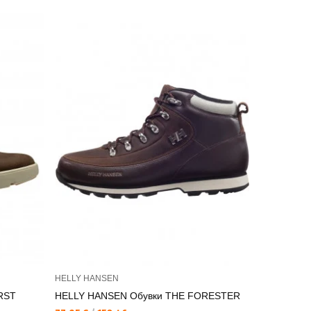
HELLY HANSEN
HELLY HAN
RST
HELLY HANSEN Обувки THE FORESTER
HELLY HA
FORESTE