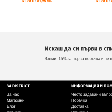
41,90 €
/
81,95 лв.
41,90 €
/
8
Искаш да си първи в сп
Вземи -15% за първа поръчка и не 
ЗА DISTRICT
ИНФОРМАЦИЯ И ПО
За нас
Често задавани въпр
Магазини
Поръчка
Блог
Доставка