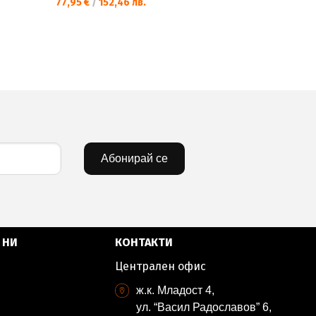
77,95 €
/
152,46 лв.
77,95 €
/
15
Абонирай се
 НИ
КОНТАКТИ
Централен офис
ж.к. Младост 4,
ул. “Васил Радославов” 6,