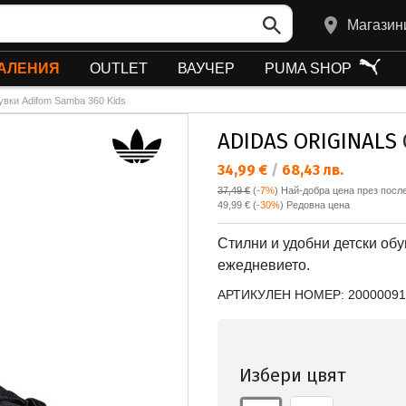
Магазин
АЛЕНИЯ
OUTLET
ВАУЧЕР
PUMA SHOP
вки Adifom Samba 360 Kids
ADIDAS ORIGINALS
Текуща цена:
34,99 €
/
68,43 лв.
37,49 €
(
-7%
)
Най-добра цена през после
Редовна цена:
49,99 €
(
-30%
) Редовна цена
Стилни и удобни детски обу
ежедневието.
АРТИКУЛЕН НОМЕР:
20000091
Избери цвят