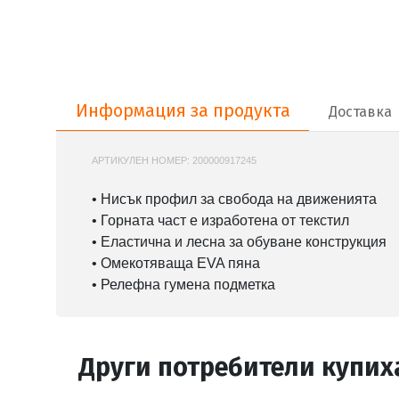
Информация за продукта
Информация за продукта
Доставка
АРТИКУЛЕН НОМЕР:
200000917245
JH5201
• Нисък профил за свобода на движенията
• Горната част е изработена от текстил
• Еластична и лесна за обуване конструкция
• Омекотяваща EVA пяна
• Релефна гумена подметка
Други потребители купих