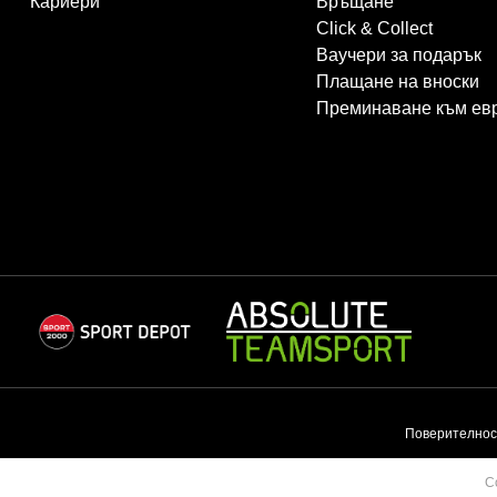
Кариери
Връщане
Click & Collect
Ваучери за подарък
Плащане на вноски
Преминаване към ев
Поверителнос
C