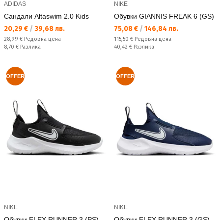
ADIDAS
NIKE
Сандали Altaswim 2.0 Kids
Обувки GIANNIS FREAK 6 (GS)
Текуща цена:
Текуща цена:
20,29 €
/
39,68 лв.
75,08 €
/
146,84 лв.
Редовна цена:
Редовна цена:
28,99 €
Редовна цена
115,50 €
Редовна цена
Спестявате:
Спестявате:
8,70 €
Разлика
40,42 €
Разлика
OFFER
OFFER
NIKE
NIKE
Обувки FLEX RUNNER 3 (PS)
Обувки FLEX RUNNER 3 (GS)