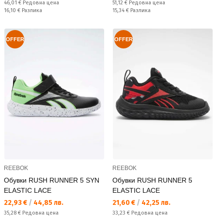
Редовна цена:
Редовна цена:
46,01 €
Редовна цена
51,12 €
Редовна цена
Спестявате:
Спестявате:
16,10 €
Разлика
15,34 €
Разлика
OFFER
OFFER
REEBOK
REEBOK
Обувки RUSH RUNNER 5 SYN
Обувки RUSH RUNNER 5
ELASTIC LACE
ELASTIC LACE
Текуща цена:
Текуща цена:
22,93 €
/
44,85 лв.
21,60 €
/
42,25 лв.
Редовна цена:
Редовна цена:
35,28 €
Редовна цена
33,23 €
Редовна цена