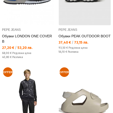
PEPE JEANS
PEPE JEANS
Обувки LONDON ONE COVER
Обувки PEAK OUTDOOR BOOT
B
Текуща цена:
37,40 €
/
73,15 лв.
Текуща цена:
27,20 €
/
53,20 лв.
Редовна цена:
93,50 €
Редовна цена
Спестявате:
56,10 €
Разлика
Редовна цена:
68,00 €
Редовна цена
Спестявате:
40,80 €
Разлика
OFFER
OFFER