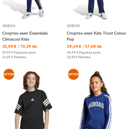
ADIDAS
ADIDAS
Спортен екип Essentials
Спортен екип Kids Tricot Colour
Climacool Kids
Pop
Текуща цена:
Текуща цена:
35,99 €
/
70,39 лв.
29,49 €
/
57,68 лв.
Редовна цена:
Редовна цена:
59,99 €
Редовна цена
49,99 €
Редовна цена
Спестявате:
Спестявате:
24,00 €
Разлика
20,50 €
Разлика
OFFER
OFFER