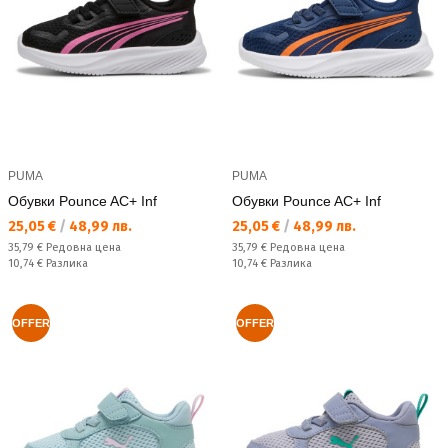
PUMA
PUMA
Обувки Pounce AC+ Inf
Обувки Pounce AC+ Inf
Текуща цена:
Текуща цена:
25,05 €
/
48,99 лв.
25,05 €
/
48,99 лв.
Редовна цена:
Редовна цена:
35,79 €
Редовна цена
35,79 €
Редовна цена
Спестявате:
Спестявате:
10,74 €
Разлика
10,74 €
Разлика
OFFER
OFFER