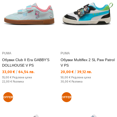
PUMA
PUMA
Обувки Club II Era GABBY'S
Обувки Multiflex 2 SL Paw Patrol
DOLLHOUSE V PS
V PS
Текуща цена:
Текуща цена:
33,00 €
/
64,54 лв.
20,00 €
/
39,12 лв.
Редовна цена:
Редовна цена:
55,00 €
Редовна цена
50,00 €
Редовна цена
Спестявате:
Спестявате:
22,00 €
Разлика
30,00 €
Разлика
OFFER
OFFER