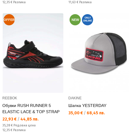
Спестявате:
Спестявате:
12,35 €
Разлика
11,63 €
Разлика
ONLY
OFFER
NEW
ONLINE
REEBOK
DAKINE
Обувки RUSH RUNNER 5
Шапка YESTERDAY
ELASTIC LACE & TOP STRAP
Текуща цена:
35,00 €
/
68,45 лв.
Текуща цена:
22,93 €
/
44,85 лв.
Редовна цена:
35,28 €
Редовна цена
Спестявате:
12,35 €
Разлика