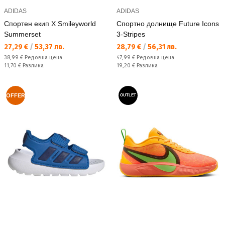
ADIDAS
ADIDAS
Спортен екип X Smileyworld
Спортно долнище Future Icons
Summerset
3-Stripes
Текуща цена:
Текуща цена:
27,29 €
/
53,37 лв.
28,79 €
/
56,31 лв.
Редовна цена:
Редовна цена:
38,99 €
Редовна цена
47,99 €
Редовна цена
Спестявате:
Спестявате:
11,70 €
Разлика
19,20 €
Разлика
OFFER
OUTLET