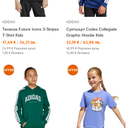
ADIDAS
ADIDAS
Тениска Future Icons 3-Stripes
Суитшърт Codes Collegiate
T-Shirt Kids
Graphic Hoodie Kids
Текуща цена:
Текуща цена:
17,49 €
/
34,21 лв.
32,19 €
/
62,96 лв.
Редовна цена:
Редовна цена:
24,99 €
Редовна цена
45,99 €
Редовна цена
Спестявате:
Спестявате:
7,50 €
Разлика
13,80 €
Разлика
OFFER
OFFER