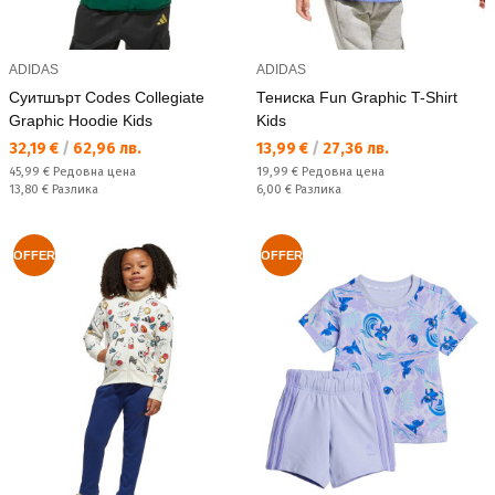
ADIDAS
ADIDAS
Суитшърт Codes Collegiate
Тениска Fun Graphic T-Shirt
Graphic Hoodie Kids
Kids
Текуща цена:
Текуща цена:
32,19 €
/
62,96 лв.
13,99 €
/
27,36 лв.
Редовна цена:
Редовна цена:
45,99 €
Редовна цена
19,99 €
Редовна цена
Спестявате:
Спестявате:
13,80 €
Разлика
6,00 €
Разлика
OFFER
OFFER