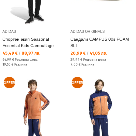
ADIDAS
ADIDAS ORIGINALS
Спортен екип Seasonal
Сандали CAMPUS 00s FOAM
Essential Kids Camouflage
SLI
Текуща цена:
Текуща цена:
45,49 €
/
88,97 лв.
20,99 €
/
41,05 лв.
Редовна цена:
Редовна цена:
64,99 €
Редовна цена
29,99 €
Редовна цена
Спестявате:
Спестявате:
19,50 €
Разлика
9,00 €
Разлика
OFFER
OFFER