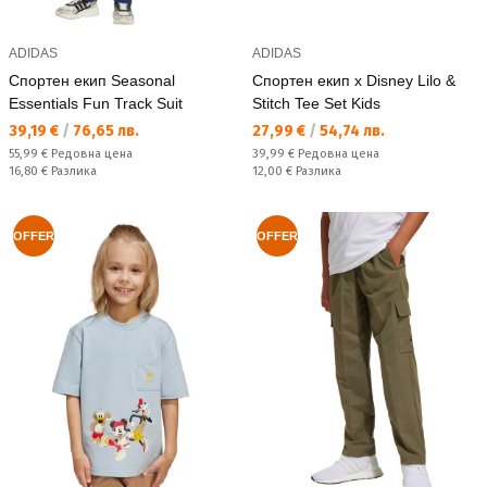
ADIDAS
ADIDAS
Спортен екип Seasonal
Спортен екип x Disney Lilo &
Essentials Fun Track Suit
Stitch Tee Set Kids
Текуща цена:
Текуща цена:
39,19 €
/
76,65 лв.
27,99 €
/
54,74 лв.
Редовна цена:
Редовна цена:
55,99 €
Редовна цена
39,99 €
Редовна цена
Спестявате:
Спестявате:
16,80 €
Разлика
12,00 €
Разлика
OFFER
OFFER