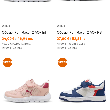
PUMA
PUMA
Обувки Fun Racer 2 AC+ Inf
Обувки Fun Racer 2 AC+ PS
Текуща цена:
Текуща цена:
24,00 €
/
46,94 лв.
27,00 €
/
52,81 лв.
Редовна цена:
Редовна цена:
40,00 €
Редовна цена
45,00 €
Редовна цена
Спестявате:
Спестявате:
16,00 €
Разлика
18,00 €
Разлика
OFFER
OFFER