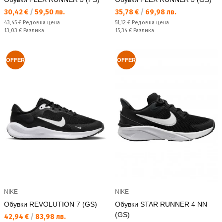
Текуща цена:
Текуща цена:
30,42 €
/
59,50 лв.
35,78 €
/
69,98 лв.
Редовна цена:
Редовна цена:
43,45 €
Редовна цена
51,12 €
Редовна цена
Спестявате:
Спестявате:
13,03 €
Разлика
15,34 €
Разлика
OFFER
OFFER
NIKE
NIKE
Обувки REVOLUTION 7 (GS)
Обувки STAR RUNNER 4 NN
(GS)
Текуща цена:
42,94 €
/
83,98 лв.