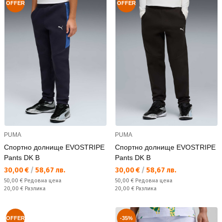
OFFER
OFFER
PUMA
PUMA
Спортно долнище EVOSTRIPE
Спортно долнище EVOSTRIPE
Pants DK B
Pants DK B
Текуща цена:
Текуща цена:
30,00 €
/
58,67 лв.
30,00 €
/
58,67 лв.
Редовна цена:
Редовна цена:
50,00 €
Редовна цена
50,00 €
Редовна цена
Спестявате:
Спестявате:
20,00 €
Разлика
20,00 €
Разлика
OFFER
-35%