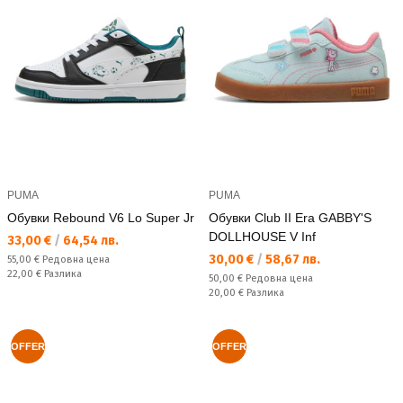
PUMA
PUMA
Обувки Rebound V6 Lo Super Jr
Обувки Club II Era GABBY'S
DOLLHOUSE V Inf
Текуща цена:
33,00 €
/
64,54 лв.
Текуща цена:
30,00 €
/
58,67 лв.
Редовна цена:
55,00 €
Редовна цена
Спестявате:
22,00 €
Разлика
Редовна цена:
50,00 €
Редовна цена
Спестявате:
20,00 €
Разлика
OFFER
OFFER