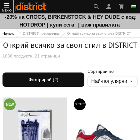
МЕНЮ
-20% на CROCS, BIRKENSTOCK & HEY DUDE с код:
HOTDROP | купи сега
| виж правилата
Начало
DISTRICT препоръчва
Открий всичко за своя стил в DISTRICT
Открий всичко за своя стил в DISTRICT
1638 продукта, 21 страници
Сортирай по
Филтрирай (2)
NEW
OUTLET