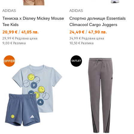
ADIDAS
ADIDAS
Тениска x Disney Mickey Mouse
Спортно долнище Essentials
Tee Kids
Climacool Cargo Joggers
Текуща цена:
Текуща цена:
20,99 €
/
41,05 лв.
24,49 €
/
47,90 лв.
Редовна цена:
Редовна цена:
29,99 €
Редовна цена
34,99 €
Редовна цена
Спестявате:
Спестявате:
9,00 €
Разлика
10,50 €
Разлика
OFFER
OUTLET