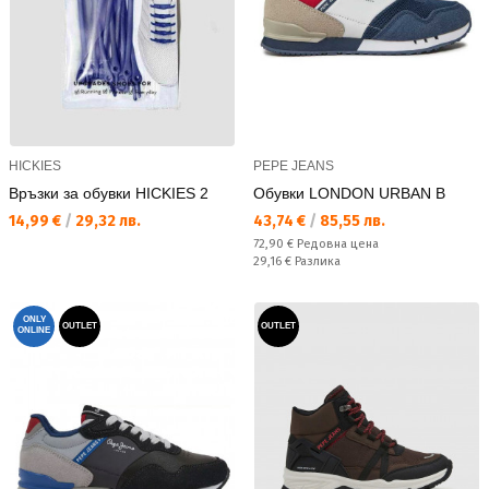
HICKIES
PEPE JEANS
Връзки за обувки HICKIES 2
Обувки LONDON URBAN B
Текуща цена:
Текуща цена:
14,99 €
/
29,32 лв.
43,74 €
/
85,55 лв.
Редовна цена:
72,90 €
Редовна цена
Спестявате:
29,16 €
Разлика
ONLY
OUTLET
OUTLET
ONLINE