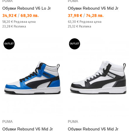
PUMA
PUMA
Обувки Rebound V6 Lo Jr
Обувки Rebound V6 Mid Jr
Текуща цена:
Текуща цена:
34,92 €
/
68,30 лв.
37,98 €
/
74,28 лв.
Редовна цена:
Редовна цена:
58,20 €
Редовна цена
63,30 €
Редовна цена
Спестявате:
Спестявате:
23,28 €
Разлика
25,32 €
Разлика
OUTLET
OUTLET
PUMA
PUMA
Обувки Rebound V6 Mid Jr
Обувки Rebound V6 Mid Jr