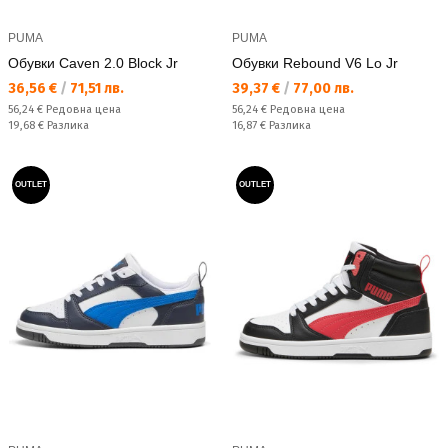
PUMA
PUMA
Обувки Caven 2.0 Block Jr
Обувки Rebound V6 Lo Jr
Текуща цена:
Текуща цена:
36,56 €
/
71,51 лв.
39,37 €
/
77,00 лв.
Редовна цена:
Редовна цена:
56,24 €
Редовна цена
56,24 €
Редовна цена
Спестявате:
Спестявате:
19,68 €
Разлика
16,87 €
Разлика
OUTLET
OUTLET