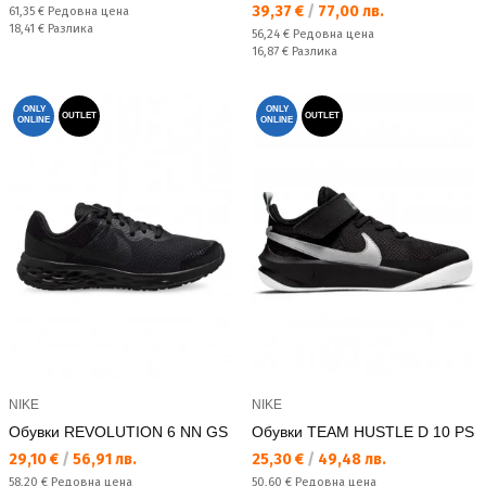
Текуща цена:
39,37 €
/
77,00 лв.
Редовна цена:
61,35 €
Редовна цена
Спестявате:
18,41 €
Разлика
Редовна цена:
56,24 €
Редовна цена
Спестявате:
16,87 €
Разлика
ONLY
ONLY
OUTLET
OUTLET
ONLINE
ONLINE
NIKE
NIKE
Обувки REVOLUTION 6 NN GS
Обувки TEAM HUSTLE D 10 PS
Текуща цена:
Текуща цена:
29,10 €
/
56,91 лв.
25,30 €
/
49,48 лв.
Редовна цена:
Редовна цена:
58,20 €
Редовна цена
50,60 €
Редовна цена