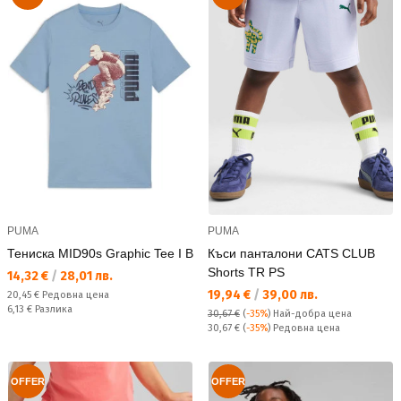
PUMA
PUMA
Тениска MID90s Graphic Tee I B
Къси панталони CATS CLUB
Shorts TR PS
Текуща цена:
14,32 €
/
28,01 лв.
Текуща цена:
19,94 €
/
39,00 лв.
Редовна цена:
20,45 €
Редовна цена
Спестявате:
6,13 €
Разлика
30,67 €
(
-35%
)
Най-добра цена
Редовна цена:
30,67 €
(
-35%
) Редовна цена
OFFER
OFFER