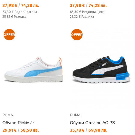
Текуща цена:
Текуща цена:
37,98 €
/
74,28 лв.
37,98 €
/
74,28 лв.
Редовна цена:
Редовна цена:
63,30 €
Редовна цена
63,30 €
Редовна цена
Спестявате:
Спестявате:
25,32 €
Разлика
25,32 €
Разлика
OFFER
OFFER
PUMA
PUMA
Обувки Rickie Jr
Обувки Graviton AC PS
Текуща цена:
Текуща цена:
29,91 €
/
58,50 лв.
35,78 €
/
69,98 лв.