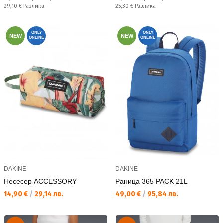
Спестявате:
Спестявате:
29,10 €
Разлика
25,30 €
Разлика
ONLY
ONLY
NEW
NEW
ONLINE
ONLINE
DAKINE
DAKINE
Несесер ACCESSORY
Раница 365 PACK 21L
Текуща цена:
Текуща цена:
14,90 €
/
29,14 лв.
49,00 €
/
95,84 лв.