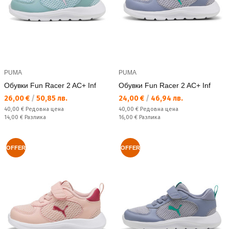
PUMA
PUMA
Обувки Fun Racer 2 AC+ Inf
Обувки Fun Racer 2 AC+ Inf
Текуща цена:
Текуща цена:
26,00 €
/
50,85 лв.
24,00 €
/
46,94 лв.
Редовна цена:
Редовна цена:
40,00 €
Редовна цена
40,00 €
Редовна цена
Спестявате:
Спестявате:
14,00 €
Разлика
16,00 €
Разлика
OFFER
OFFER