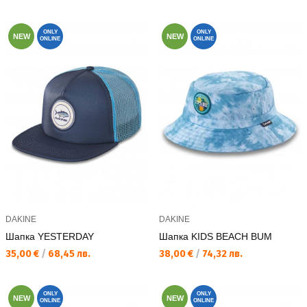
ONLY
ONLY
NEW
NEW
ONLINE
ONLINE
DAKINE
DAKINE
Шапка YESTERDAY
Шапка KIDS BEACH BUM
Текуща цена:
Текуща цена:
35,00 €
/
68,45 лв.
38,00 €
/
74,32 лв.
ONLY
ONLY
NEW
NEW
ONLINE
ONLINE