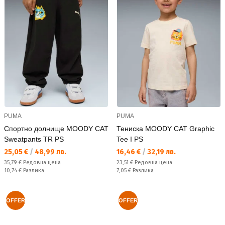
PUMA
PUMA
Спортно долнище MOODY CAT
Тениска MOODY CAT Graphic
Sweatpants TR PS
Tee I PS
Текуща цена:
Текуща цена:
25,05 €
/
48,99 лв.
16,46 €
/
32,19 лв.
Редовна цена:
Редовна цена:
35,79 €
Редовна цена
23,51 €
Редовна цена
Спестявате:
Спестявате:
10,74 €
Разлика
7,05 €
Разлика
OFFER
OFFER