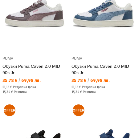
PUMA
PUMA
Обувки Puma Caven 2.0 MID
Обувки Puma Caven 2.0 MID
90s Jr
90s Jr
Текуща цена:
Текуща цена:
35,78 €
/
69,98 лв.
35,78 €
/
69,98 лв.
Редовна цена:
Редовна цена:
51,12 €
Редовна цена
51,12 €
Редовна цена
Спестявате:
Спестявате:
15,34 €
Разлика
15,34 €
Разлика
OFFER
OFFER