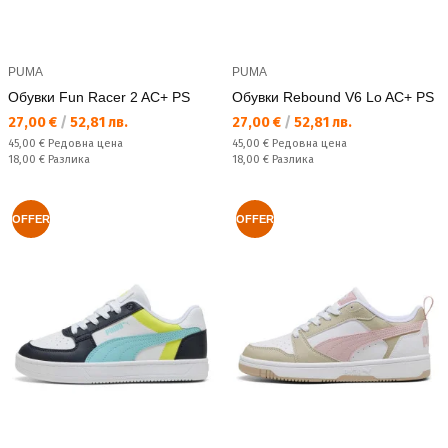
PUMA
PUMA
Обувки Fun Racer 2 AC+ PS
Обувки Rebound V6 Lo AC+ PS
Текуща цена:
Текуща цена:
27,00 €
/
52,81 лв.
27,00 €
/
52,81 лв.
Редовна цена:
Редовна цена:
45,00 €
Редовна цена
45,00 €
Редовна цена
Спестявате:
Спестявате:
18,00 €
Разлика
18,00 €
Разлика
OFFER
OFFER