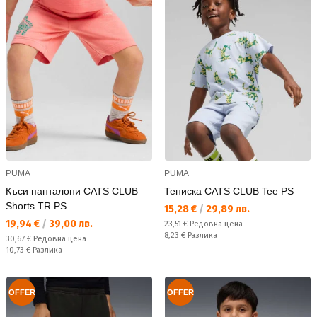
PUMA
PUMA
Къси панталони CATS CLUB
Тениска CATS CLUB Tee PS
Shorts TR PS
Текуща цена:
15,28 €
/
29,89 лв.
Текуща цена:
19,94 €
/
39,00 лв.
Редовна цена:
23,51 €
Редовна цена
Спестявате:
8,23 €
Разлика
Редовна цена:
30,67 €
Редовна цена
Спестявате:
10,73 €
Разлика
OFFER
OFFER