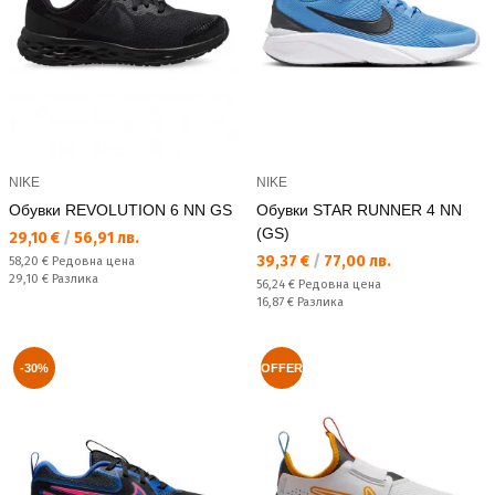
NIKE
NIKE
Обувки REVOLUTION 6 NN GS
Обувки STAR RUNNER 4 NN
(GS)
Текуща цена:
29,10 €
/
56,91 лв.
Текуща цена:
39,37 €
/
77,00 лв.
Редовна цена:
58,20 €
Редовна цена
Спестявате:
29,10 €
Разлика
Редовна цена:
56,24 €
Редовна цена
Спестявате:
16,87 €
Разлика
-30%
OFFER