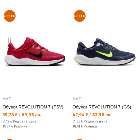
OFFER
OFFER
NIKE
NIKE
Обувки REVOLUTION 7 (PSV)
Обувки REVOLUTION 7 (GS)
Текуща цена:
Текуща цена:
35,78 €
/
69,98 лв.
42,94 €
/
83,98 лв.
Редовна цена:
Редовна цена:
51,12 €
Редовна цена
61,35 €
Редовна цена
Спестявате:
Спестявате:
15,34 €
Разлика
18,41 €
Разлика