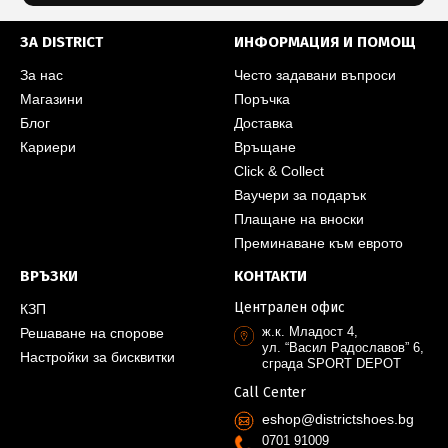
ЗА DISTRICT
ИНФОРМАЦИЯ И ПОМОЩ
За нас
Често задавани въпроси
Магазини
Поръчка
Блог
Доставка
Кариери
Връщане
Click & Collect
Ваучери за подарък
Плащане на вноски
Преминаване към еврото
ВРЪЗКИ
КОНТАКТИ
Централен офис
КЗП
ж.к. Младост 4,
Решаване на спорове
ул. “Васил Радославов” 6,
Настройки за бисквитки
сграда SPORT DEPOT
Call Center
eshop@districtshoes.bg
0701 91009