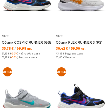
NIKE
NIKE
Обувки COSMIC RUNNER (GS)
Обувки FLEX RUNNER 3 (PS)
Текуща цена:
Текуща цена:
35,78 €
/
69,98 лв.
30,42 €
/
59,50 лв.
Редовна цена:
51,12 €
(
-30%
)
Най-добра цена
43,45 €
Редовна цена
Редовна цена:
Спестявате:
51,12 €
(
-30%
) Редовна цена
13,03 €
Разлика
OFFER
OFFER