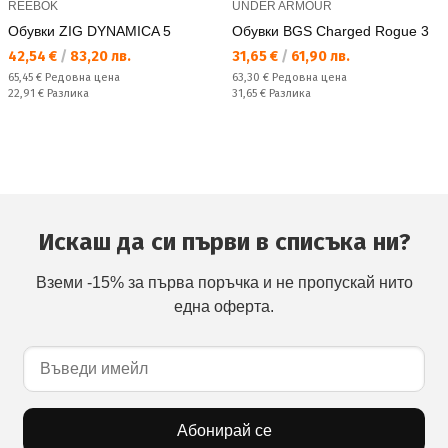
REEBOK
UNDER ARMOUR
Обувки ZIG DYNAMICA 5
Обувки BGS Charged Rogue 3
Текуща цена:
Текуща цена:
42,54 €
/
83,20 лв.
31,65 €
/
61,90 лв.
Редовна цена:
Редовна цена:
65,45 €
Редовна цена
63,30 €
Редовна цена
Спестявате:
Спестявате:
22,91 €
Разлика
31,65 €
Разлика
Искаш да си първи в списъка ни?
Вземи -15% за първа поръчка и не пропускай нито
една оферта.
Абонирай се