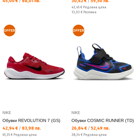
Текуща цена:
Текуща цена:
45,00 €
/
88,01 лв.
30,42 €
/
59,50 лв.
Редовна цена:
43,45 €
Редовна цена
Спестявате:
13,03 €
Разлика
OFFER
OFFER
NIKE
NIKE
Обувки REVOLUTION 7 (GS)
Обувки COSMIC RUNNER (TD)
Текуща цена:
Текуща цена:
42,94 €
/
83,98 лв.
26,84 €
/
52,49 лв.
Редовна цена:
Редовна цена:
61,35 €
Редовна цена
38,34 €
Редовна цена