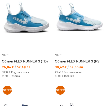
NIKE
NIKE
Обувки FLEX RUNNER 3 (TD)
Обувки FLEX RUNNER 3 (PS)
Текуща цена:
Текуща цена:
26,84 €
/
52,49 лв.
30,42 €
/
59,50 лв.
Редовна цена:
Редовна цена:
38,34 €
Редовна цена
43,45 €
Редовна цена
Спестявате:
Спестявате:
11,50 €
Разлика
13,03 €
Разлика
OFFER
OFFER