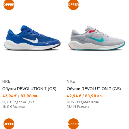
OFFER
OFFER
NIKE
NIKE
Обувки REVOLUTION 7 (GS)
Обувки REVOLUTION 7 (GS)
Текуща цена:
Текуща цена:
42,94 €
/
83,98 лв.
42,94 €
/
83,98 лв.
Редовна цена:
Редовна цена:
61,35 €
Редовна цена
61,35 €
Редовна цена
Спестявате:
Спестявате:
18,41 €
Разлика
18,41 €
Разлика
OFFER
OFFER