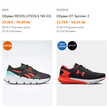
NIKE
REEBOK
Обувки REVOLUTION 6 NN GS
Обувки XT Sprinter 2
Текуща цена:
Текуща цена:
29,10 €
/
56,91 лв.
23,75 €
/
46,45 лв.
Редовна цена:
Редовна цена:
58,20 €
Редовна цена
47,50 €
Редовна цена
Спестявате:
Спестявате:
29,10 €
Разлика
23,75 €
Разлика
ONLY
OFFER
OUTLET
ONLINE