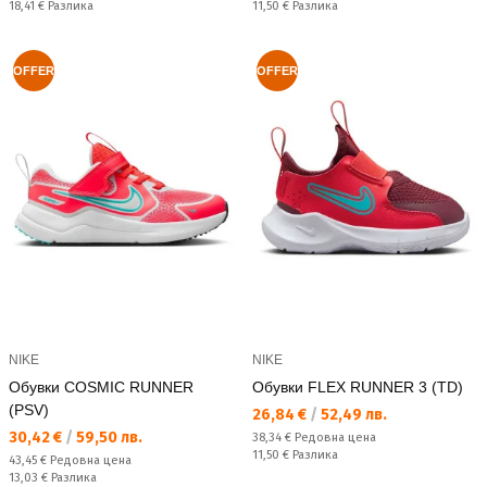
Спестявате:
Спестявате:
18,41 €
Разлика
11,50 €
Разлика
OFFER
OFFER
NIKE
NIKE
Обувки COSMIC RUNNER
Обувки FLEX RUNNER 3 (TD)
(PSV)
Текуща цена:
26,84 €
/
52,49 лв.
Текуща цена:
30,42 €
/
59,50 лв.
Редовна цена:
38,34 €
Редовна цена
Спестявате:
11,50 €
Разлика
Редовна цена:
43,45 €
Редовна цена
Спестявате:
13,03 €
Разлика