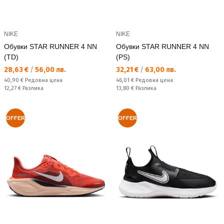
NIKE
NIKE
Обувки STAR RUNNER 4 NN
Обувки STAR RUNNER 4 NN
(TD)
(PS)
Текуща цена:
Текуща цена:
28,63 €
/
56,00 лв.
32,21 €
/
63,00 лв.
Редовна цена:
Редовна цена:
40,90 €
Редовна цена
46,01 €
Редовна цена
Спестявате:
Спестявате:
12,27 €
Разлика
13,80 €
Разлика
OFFER
OFFER