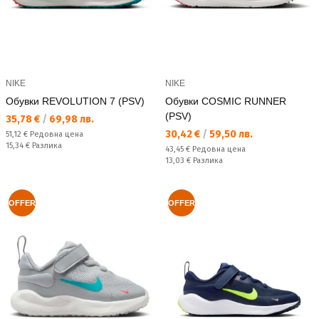
NIKE
NIKE
Обувки REVOLUTION 7 (PSV)
Обувки COSMIC RUNNER
(PSV)
Текуща цена:
35,78 €
/
69,98 лв.
Текуща цена:
30,42 €
/
59,50 лв.
Редовна цена:
51,12 €
Редовна цена
Спестявате:
15,34 €
Разлика
Редовна цена:
43,45 €
Редовна цена
Спестявате:
13,03 €
Разлика
OFFER
OFFER