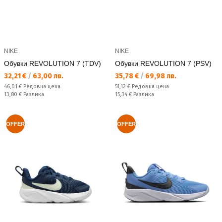
NIKE
NIKE
Обувки REVOLUTION 7 (TDV)
Обувки REVOLUTION 7 (PSV)
Текуща цена:
Текуща цена:
32,21 €
/
63,00 лв.
35,78 €
/
69,98 лв.
Редовна цена:
Редовна цена:
46,01 €
Редовна цена
51,12 €
Редовна цена
Спестявате:
Спестявате:
13,80 €
Разлика
15,34 €
Разлика
OFFER
OFFER