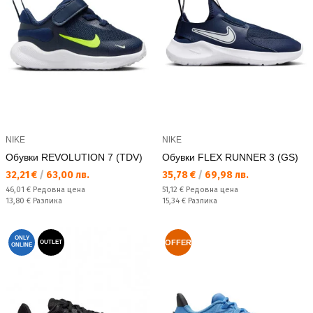
NIKE
NIKE
Обувки REVOLUTION 7 (TDV)
Обувки FLEX RUNNER 3 (GS)
Текуща цена:
Текуща цена:
32,21 €
/
63,00 лв.
35,78 €
/
69,98 лв.
Редовна цена:
Редовна цена:
46,01 €
Редовна цена
51,12 €
Редовна цена
Спестявате:
Спестявате:
13,80 €
Разлика
15,34 €
Разлика
ONLY
OFFER
OUTLET
ONLINE