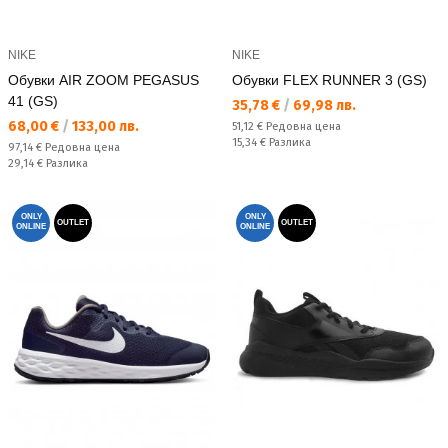
NIKE
NIKE
Обувки AIR ZOOM PEGASUS
Обувки FLEX RUNNER 3 (GS)
41 (GS)
Текуща цена:
35,78 €
/
69,98 лв.
Текуща цена:
68,00 €
/
133,00 лв.
Редовна цена:
51,12 €
Редовна цена
Спестявате:
15,34 €
Разлика
Редовна цена:
97,14 €
Редовна цена
Спестявате:
29,14 €
Разлика
ONLY
ONLY
OUTLET
OUTLET
ONLINE
ONLINE