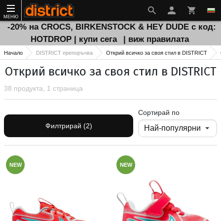
МЕНЮ
-20% на CROCS, BIRKENSTOCK & HEY DUDE с код:
HOTDROP | купи сега
| виж правилата
Начало
DISTRICT препоръчва
Открий всичко за своя стил в DISTRICT
Открий всичко за своя стил в DISTRICT
38 продукта, 1 страница
Сортирай по
Филтрирай (2)
NEW
NEW