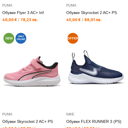
PUMA
PUMA
Обувки Flyer 3 AC+ Inf
Обувки Skyrocket 2 AC+ PS
Текуща цена:
Текуща цена:
40,00 €
/
78,23 лв.
45,00 €
/
88,01 лв.
ONLY
NEW
OFFER
ONLINE
PUMA
NIKE
Обувки Skyrocket 2 AC+ PS
Обувки FLEX RUNNER 3 (PS)