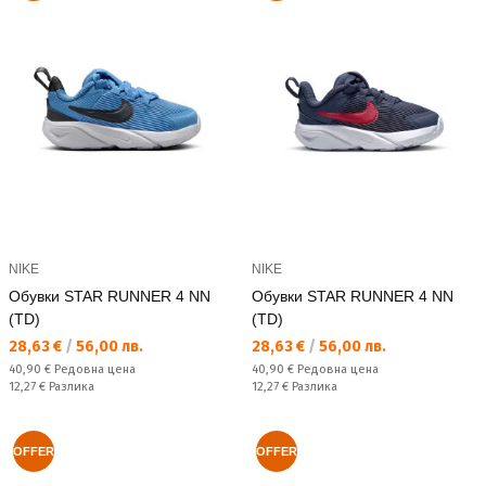
NIKE
NIKE
Обувки STAR RUNNER 4 NN
Обувки STAR RUNNER 4 NN
(TD)
(TD)
Текуща цена:
Текуща цена:
28,63 €
/
56,00 лв.
28,63 €
/
56,00 лв.
Редовна цена:
Редовна цена:
40,90 €
Редовна цена
40,90 €
Редовна цена
Спестявате:
Спестявате:
12,27 €
Разлика
12,27 €
Разлика
OFFER
OFFER