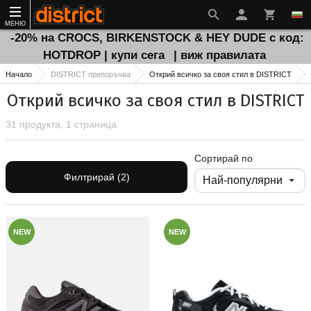
МЕНЮ
-20% на CROCS, BIRKENSTOCK & HEY DUDE с код:
HOTDROP | купи сега
| виж правилата
Начало
DISTRICT препоръчва
Открий всичко за своя стил в DISTRICT
Открий всичко за своя стил в DISTRICT
31 продукта, 1 страница
Сортирай по
Филтрирай (2)
NEW
NEW