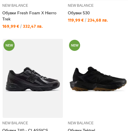
NEW BALANCE
NEW BALANCE
Обувки Fresh Foam X Hierro
Обувки 530
Trek
Текуща цена:
119,99 €
/
234,68 лв.
Текуща цена:
169,99 €
/
332,47 лв.
NEW
NEW
NEW BALANCE
NEW BALANCE
Обувки 740 - CLASSICS
Обувки Tektrel