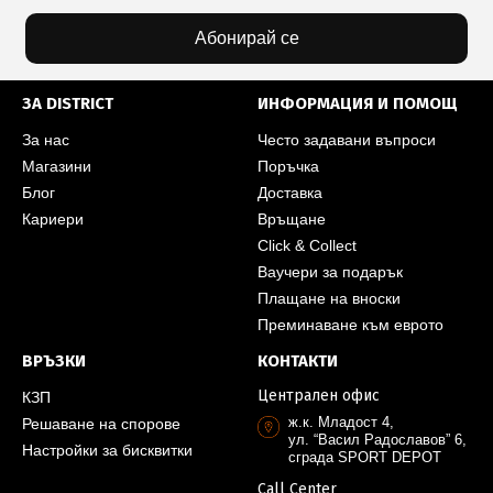
Абонирай се
ЗА DISTRICT
ИНФОРМАЦИЯ И ПОМОЩ
За нас
Често задавани въпроси
Магазини
Поръчка
Блог
Доставка
Кариери
Връщане
Click & Collect
Ваучери за подарък
Плащане на вноски
Преминаване към еврото
ВРЪЗКИ
КОНТАКТИ
Централен офис
КЗП
ж.к. Младост 4,
Решаване на спорове
ул. “Васил Радославов” 6,
Настройки за бисквитки
сграда SPORT DEPOT
Call Center