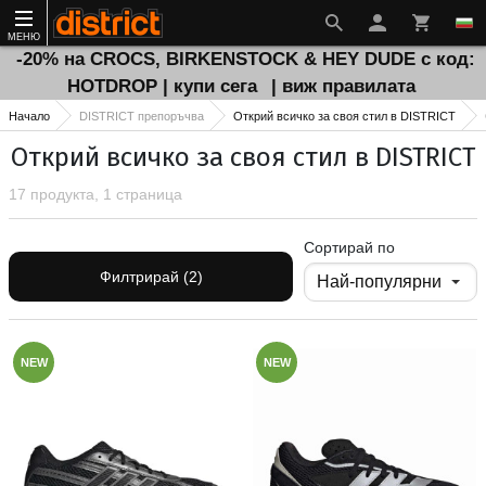
МЕНЮ
-20% на CROCS, BIRKENSTOCK & HEY DUDE с код:
HOTDROP | купи сега
| виж правилата
Начало
DISTRICT препоръчва
Открий всичко за своя стил в DISTRICT
Открий всичко за своя стил в DISTRICT
17 продукта, 1 страница
Сортирай по
Филтрирай (2)
NEW
NEW