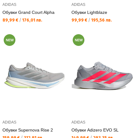
ADIDAS
ADIDAS
Обувки Grand Court Alpha
Обувки Lightblaze
Текуща цена:
Текуща цена:
89,99 €
/
176,01 лв.
99,99 €
/
195,56 лв.
NEW
NEW
ADIDAS
ADIDAS
Обувки Supernova Rise 2
Обувки Adizero EVO SL
Текуща цена:
Текуща цена:
159,99 €
/
312,91 лв.
149,99 €
/
293,35 лв.