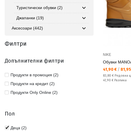
Туристически обувки (2)
Джапанки (19)
Аксесоари (442)
Филтри
NIKE
Допълнителни филтри
Обувки MANO
Текуща цена:
41,90 €
/
81,95
Продукти в промоция (2)
Редовна цена:
83,80 €
Редовна 
Спестявате:
41,90 €
Разлика
Продукти на кредит (2)
Продукти Only Online (2)
Пол
Деца (2)