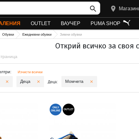
Магазин
АЛЕНИЯ
OUTLET
ВАУЧЕР
PUMA SHOP
Обувки
Ежедневни обувки
Зимни обувки
Открий всичко за своя с
 страница
и филтри
илтри:
Изчисти всички
Деца
Момчета
Деца:
ONLY
OUTLET
ONLINE