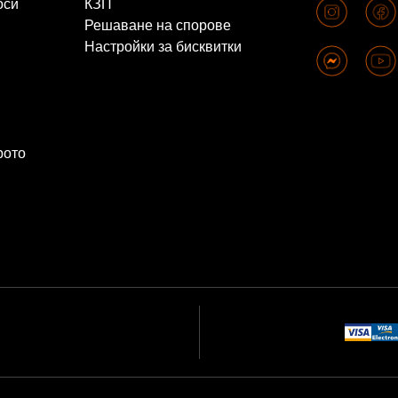
оси
КЗП
Решаване на спорове
Настройки за бисквитки
рото