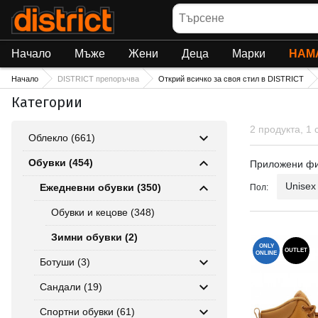
Търсене
Начало
Мъже
Жени
Деца
Марки
НАМ
Начало
DISTRICT препоръчва
Открий всичко за своя стил в DISTRICT
Категории
2 продукта, 1
Облекло (661)
Приложен
Обувки (454)
Приложени ф
Unisex
Ежедневни обувки (350)
Пол:
Обувки и кецове (348)
Зимни обувки (2)
ONLY
OUTLET
ONLINE
Ботуши (3)
Сандали (19)
Спортни обувки (61)