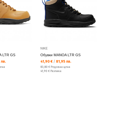
NIKE
A LTR GS
Обувки MANOA LTR GS
Текуща цена:
 лв.
41,90 €
/
81,95 лв.
Редовна цена:
цена
83,80 €
Редовна цена
Спестявате:
41,90 €
Разлика