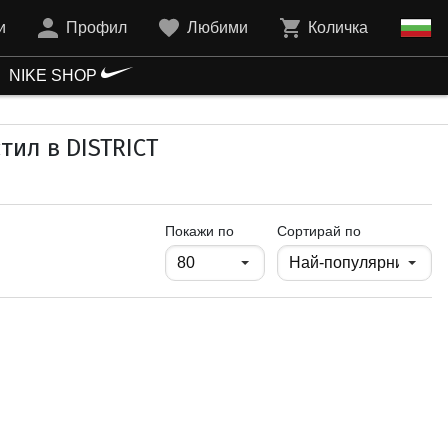
и
Профил
Любими
Количка
NIKE SHOP
тил в DISTRICT
продукти на страница
Покажи по
Сортирай по