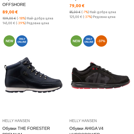
OFFSHORE
Текуща цена:
79,00 €
Текуща цена:
89,00 €
85,00 €
(
-7%
)
Най-добра цена
Редовна цена:
125,00 €
(
-37%
) Редовна цена
109,00 €
(
-18%
)
Най-добра цена
Редовна цена:
145,00 €
(
-39%
) Редовна цена
ONLY
ONLY
NEW
NEW
-37%
ONLINE
ONLINE
HELLY HANSEN
HELLY HANSEN
Обувки THE FORESTER
Обувки AHIGA V4