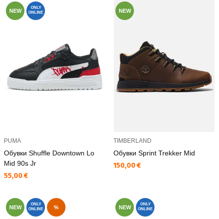
ONLY
NEW
NEW
ONLINE
PUMA
TIMBERLAND
Обувки Shuffle Downtown Lo
Обувки Sprint Trekker Mid
Mid 90s Jr
Текуща цена:
150,00 €
Текуща цена:
55,00 €
ONLY
ONLY
NEW
%
NEW
ONLINE
ONLINE