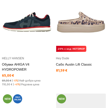
-20% с код: HOTDROP
HELLY HANSEN
Hey Dude
Обувки AHIGA V4
Сабо Austin Lift Classic
HYDROPOWER
Текуща цена:
81,59 €
Текуща цена:
65,00 €
69,00 €
(
-6%
)
Най-добра цена
Редовна цена:
110,00 €
(
-41%
) Редовна цена
ONLY
NEW
NEW
ONLINE