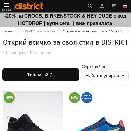
МЕНЮ
-20% на CROCS, BIRKENSTOCK & HEY DUDE с код:
HOTDROP | купи сега
| виж правилата
Начало
DISTRICT препоръчва
Открий всичко за своя стил в DISTRICT
Открий всичко за своя стил в DISTRICT
431 продукта, 6 страници
Сортирай по
Филтрирай (1)
ONLY
NEW
NEW
ONLINE