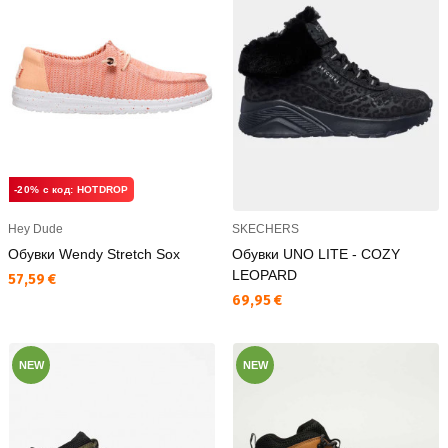
-20% с код: HOTDROP
Hey Dude
SKECHERS
Обувки Wendy Stretch Sox
Обувки UNO LITE - COZY
LEOPARD
Текуща цена:
57,59 €
Текуща цена:
69,95 €
NEW
NEW