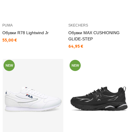
PUMA
SKECHERS
Обувки R78 Lightwind Jr
Обувки MAX CUSHIONING
GLIDE-STEP
Текуща цена:
55,00 €
Текуща цена:
64,95 €
NEW
NEW