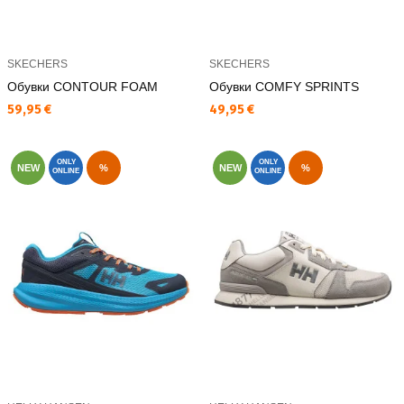
SKECHERS
SKECHERS
Обувки CONTOUR FOAM
Обувки COMFY SPRINTS
Текуща цена:
Текуща цена:
59,95 €
49,95 €
ONLY
ONLY
NEW
%
NEW
%
ONLINE
ONLINE