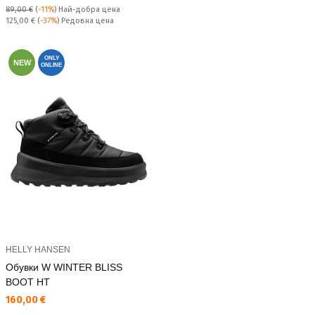
89,00 €
(
-11%
)
Най-добра цена
Редовна цена:
125,00 €
(
-37%
) Редовна цена
ONLY
NEW
ONLINE
HELLY HANSEN
Обувки W WINTER BLISS
BOOT HT
Текуща цена:
160,00 €