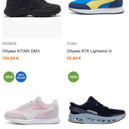
REEBOK
PUMA
Обувки KITARI DMX
Обувки R78 Lightwind Jr
Текуща цена:
Текуща цена:
130,00 €
55,00 €
ONLY
NEW
NEW
ONLINE