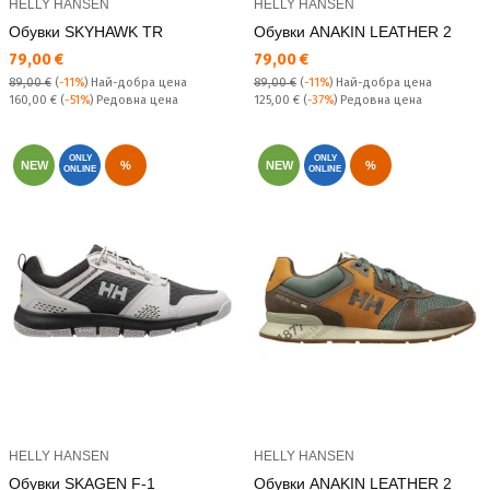
HELLY HANSEN
HELLY HANSEN
Обувки SKYHAWK TR
Обувки ANAKIN LEATHER 2
Текуща цена:
Текуща цена:
79,00 €
79,00 €
89,00 €
(
-11%
)
Най-добра цена
89,00 €
(
-11%
)
Най-добра цена
Редовна цена:
Редовна цена:
160,00 €
(
-51%
) Редовна цена
125,00 €
(
-37%
) Редовна цена
ONLY
ONLY
NEW
%
NEW
%
ONLINE
ONLINE
HELLY HANSEN
HELLY HANSEN
Обувки SKAGEN F-1
Обувки ANAKIN LEATHER 2