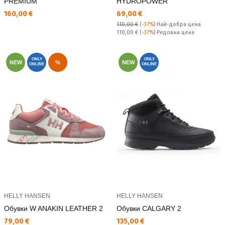
PREMIUM
HYDROPOWER
Текуща цена:
Текуща цена:
160,00 €
69,00 €
110,00 €
(
-37%
)
Най-добра цена
Редовна цена:
110,00 €
(
-37%
) Редовна цена
ONLY
ONLY
NEW
%
NEW
ONLINE
ONLINE
HELLY HANSEN
HELLY HANSEN
Обувки W ANAKIN LEATHER 2
Обувки CALGARY 2
Текуща цена:
Текуща цена:
79,00 €
135,00 €