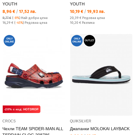
YOUTH
YOUTH
Текуща цена:
Текуща цена:
8,96 €
/
17,52 лв.
10,19 €
/
19,93 лв.
Редовна цена:
9,77 €
(
-8%
)
Най-добра цена
20,39 €
Редовна цена
Редовна цена:
Спестявате:
16,29 €
(
-45%
) Редовна цена
10,20 €
Разлика
ONLY
ONLY
OUTLET
ONLINE
ONLINE
-20% с код: HOTDROP
CROCS
QUIKSILVER
Чехли TEAM SPIDER-MAN ALL
Джапанки MOLOKAI LAYBACK
TERRAIN CLOG 208786