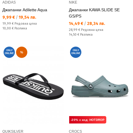
ADIDAS
NIKE
Джапанки Adilette Aqua
Джапанки KAWA SLIDE SE
GS/PS
Текуща цена:
9,99 €
/
19,54 лв.
Текуща цена:
14,49 €
/
28,34 лв.
Редовна цена:
19,99 €
Редовна цена
Спестявате:
10,00 €
Разлика
Редовна цена:
28,99 €
Редовна цена
Спестявате:
14,50 €
Разлика
ONLY
ONLY
%
ONLINE
ONLINE
-20% с код: HOTDROP
QUIKSILVER
CROCS