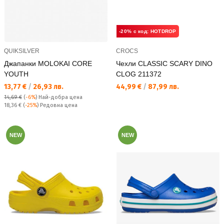
-20% с код: HOTDROP
QUIKSILVER
CROCS
Джапанки MOLOKAI CORE
Чехли CLASSIC SCARY DINO
YOUTH
CLOG 211372
Текуща цена:
Текуща цена:
13,77 €
/
26,93 лв.
44,99 €
/
87,99 лв.
14,69 €
(
-6%
)
Най-добра цена
Редовна цена:
18,36 €
(
-25%
) Редовна цена
NEW
NEW