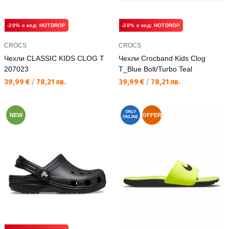
-20% с код: HOTDROP
-20% с код: HOTDROP
CROCS
CROCS
Чехли CLASSIC KIDS CLOG T
Чехли Crocband Kids Clog
207023
T_Blue Bolt/Turbo Teal
Текуща цена:
Текуща цена:
39,99 €
/
78,21 лв.
39,99 €
/
78,21 лв.
ONLY
NEW
OFFER
ONLINE