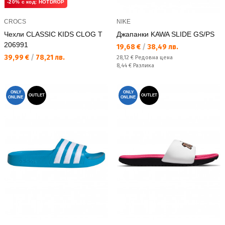
-20% с код: HOTDROP
CROCS
NIKE
Чехли CLASSIC KIDS CLOG T
Джапанки KAWA SLIDE GS/PS
206991
Текуща цена:
19,68 €
/
38,49 лв.
Текуща цена:
39,99 €
/
78,21 лв.
Редовна цена:
28,12 €
Редовна цена
Спестявате:
8,44 €
Разлика
ONLY
ONLY
OUTLET
OUTLET
ONLINE
ONLINE