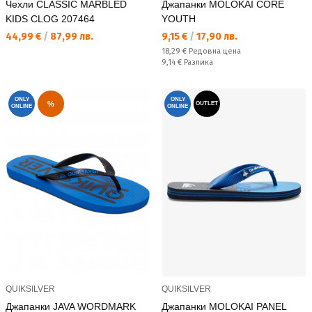
Чехли CLASSIC MARBLED
Джапанки MOLOKAI CORE
KIDS CLOG 207464
YOUTH
Текуща цена:
Текуща цена:
44,99 €
/
87,99 лв.
9,15 €
/
17,90 лв.
Редовна цена:
18,29 €
Редовна цена
Спестявате:
9,14 €
Разлика
ONLY
ONLY
%
OUTLET
ONLINE
ONLINE
QUIKSILVER
QUIKSILVER
Джапанки JAVA WORDMARK
Джапанки MOLOKAI PANEL