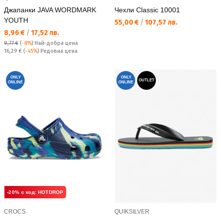
Джапанки JAVA WORDMARK
Чехли Classic 10001
YOUTH
Текуща цена:
55,00 €
/
107,57 лв.
Текуща цена:
8,96 €
/
17,52 лв.
9,77 €
(
-8%
)
Най-добра цена
Редовна цена:
16,29 €
(
-45%
) Редовна цена
ONLY
ONLY
OUTLET
ONLINE
ONLINE
-20% с код: HOTDROP
CROCS
QUIKSILVER