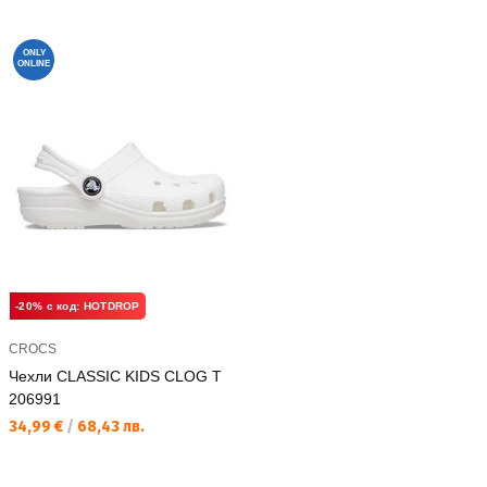
ONLY
ONLINE
-20% с код: HOTDROP
CROCS
Чехли CLASSIC KIDS CLOG T
206991
Текуща цена:
34,99 €
/
68,43 лв.