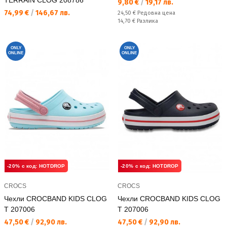
Текуща цена:
9,80 €
/
19,17 лв.
Текуща цена:
74,99 €
/
146,67 лв.
Редовна цена:
24,50 €
Редовна цена
Спестявате:
14,70 €
Разлика
ONLY
ONLY
ONLINE
ONLINE
-20% с код: HOTDROP
-20% с код: HOTDROP
CROCS
CROCS
Чехли CROCBAND KIDS CLOG
Чехли CROCBAND KIDS CLOG
T 207006
T 207006
Текуща цена:
Текуща цена:
47,50 €
/
92,90 лв.
47,50 €
/
92,90 лв.