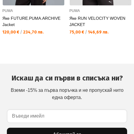
PUMA
PUMA
Яке FUTURE.PUMA.ARCHIVE
Яке RUN VELOCITY WOVEN
Jacket
JACKET
Текуща цена:
Текуща цена:
120,00 €
/
234,70 лв.
75,00 €
/
146,69 лв.
Искаш да си първи в списъка ни?
Вземи -15% за първа поръчка и не пропускай нито
една оферта.