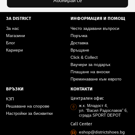
Абонирай се
ЗА DISTRICT
ИНФОРМАЦИЯ И ПОМОЩ
За нас
Често задавани въпроси
Магазини
Поръчка
Блог
Доставка
Кариери
Връщане
Click & Collect
Ваучери за подарък
Плащане на вноски
Преминаване към еврото
ВРЪЗКИ
КОНТАКТИ
Централен офис
КЗП
ж.к. Младост 4,
Решаване на спорове
ул. “Васил Радославов” 6,
Настройки за бисквитки
сграда SPORT DEPOT
Call Center
eshop@districtshoes.bg