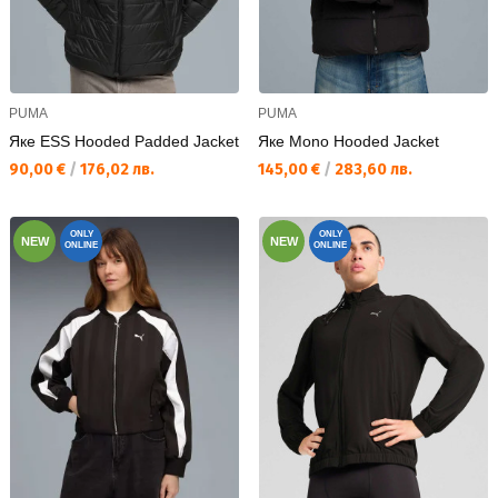
PUMA
PUMA
Яке ESS Hooded Padded Jacket
Яке Mono Hooded Jacket
Текуща цена:
Текуща цена:
90,00 €
/
176,02 лв.
145,00 €
/
283,60 лв.
ONLY
ONLY
NEW
NEW
ONLINE
ONLINE