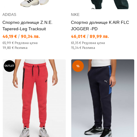
ADIDAS
NIKE
Спортно долнище Z.N.E.
Спортно долнище K AIR FLC
Tapered-Leg Tracksuit
JOGGER -PD
Текуща цена:
Текуща цена:
46,19 €
/
90,34 лв.
46,01 €
/
89,99 лв.
Редовна цена:
Редовна цена:
65,99 €
Редовна цена
61,35 €
Редовна цена
Спестявате:
Спестявате:
19,80 €
Разлика
15,34 €
Разлика
%
OUTLET