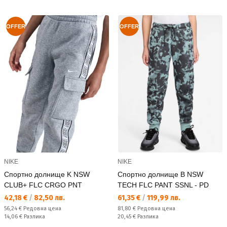
OFFER
OFFER
NIKE
NIKE
Спортно долнище K NSW
Спортно долнище B NSW
CLUB+ FLC CRGO PNT
TECH FLC PANT SSNL - PD
Текуща цена:
Текуща цена:
42,18 €
/
82,50 лв.
61,35 €
/
119,99 лв.
Редовна цена:
Редовна цена:
56,24 €
Редовна цена
81,80 €
Редовна цена
Спестявате:
Спестявате:
14,06 €
Разлика
20,45 €
Разлика