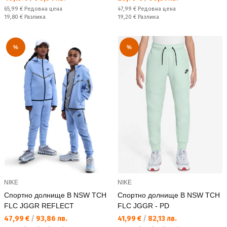
Редовна цена:
Редовна цена:
65,99 €
Редовна цена
47,99 €
Редовна цена
Спестявате:
Спестявате:
19,80 €
Разлика
19,20 €
Разлика
%
%
NIKE
NIKE
Спортно долнище B NSW TCH
Спортно долнище B NSW TCH
FLC JGGR REFLECT
FLC JGGR - PD
Текуща цена:
Текуща цена:
47,99 €
/
93,86 лв.
41,99 €
/
82,13 лв.