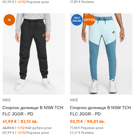
Редовна цена:
Спестявате:
69,99 €
(
-40%
) Редовна цена
17,89 €
Разлика
ONLY
%
OFFER
ONLINE
NIKE
NIKE
Спортно долнище B NSW TCH
Спортно долнище B NSW TCH
FLC JGGR - PD
FLC JGGR - PD
Текуща цена:
Текуща цена:
41,99 €
/
82,13 лв.
50,11 €
/
98,01 лв.
Редовна цена:
48,99 €
(
-14%
)
Най-добра цена
71,58 €
Редовна цена
Редовна цена:
Спестявате:
69,99 €
(
-40%
) Редовна цена
21,47 €
Разлика