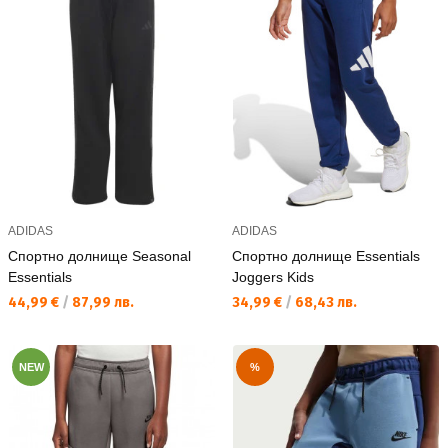
ADIDAS
ADIDAS
Спортно долнище Seasonal
Спортно долнище Essentials
Essentials
Joggers Kids
Текуща цена:
Текуща цена:
44,99 €
/
87,99 лв.
34,99 €
/
68,43 лв.
NEW
%