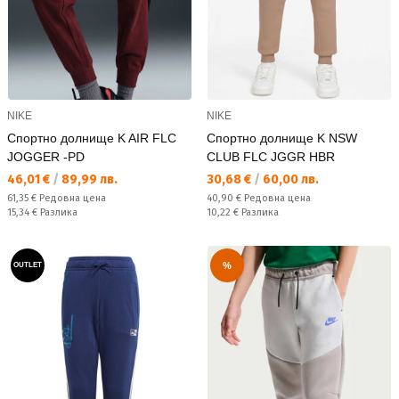
NIKE
NIKE
Спортно долнище K AIR FLC
Спортно долнище K NSW
JOGGER -PD
CLUB FLC JGGR HBR
Текуща цена:
Текуща цена:
46,01 €
/
89,99 лв.
30,68 €
/
60,00 лв.
Редовна цена:
Редовна цена:
61,35 €
Редовна цена
40,90 €
Редовна цена
Спестявате:
Спестявате:
15,34 €
Разлика
10,22 €
Разлика
%
OUTLET