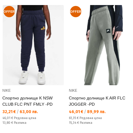
OFFER
OFFER
NIKE
NIKE
Спортно долнище K NSW
Спортно долнище K AIR FLC
CLUB FLC PNT FMLY -PD
JOGGER -PD
Текуща цена:
Текуща цена:
32,21 €
/
63,00 лв.
46,01 €
/
89,99 лв.
Редовна цена:
Редовна цена:
46,01 €
Редовна цена
61,35 €
Редовна цена
Спестявате:
Спестявате:
13,80 €
Разлика
15,34 €
Разлика