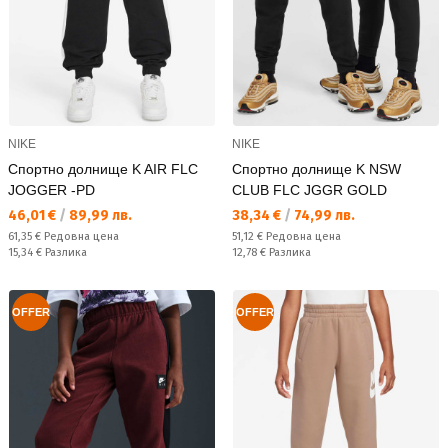
NIKE
NIKE
Спортно долнище K AIR FLC
Спортно долнище K NSW
JOGGER -PD
CLUB FLC JGGR GOLD
Текуща цена:
Текуща цена:
46,01 €
/
89,99 лв.
38,34 €
/
74,99 лв.
Редовна цена:
Редовна цена:
61,35 €
Редовна цена
51,12 €
Редовна цена
Спестявате:
Спестявате:
15,34 €
Разлика
12,78 €
Разлика
OFFER
OFFER