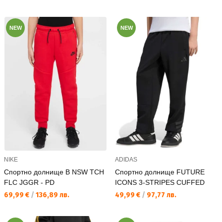
NEW
NEW
NIKE
ADIDAS
Спортно долнище B NSW TCH
Спортно долнище FUTURE
FLC JGGR - PD
ICONS 3-STRIPES CUFFED
Текуща цена:
Текуща цена:
69,99 €
/
136,89 лв.
49,99 €
/
97,77 лв.