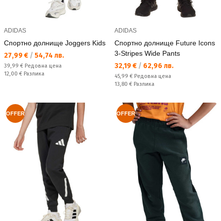
ADIDAS
ADIDAS
Спортно долнище Joggers Kids
Спортно долнище Future Icons
3-Stripes Wide Pants
Текуща цена:
27,99 €
/
54,74 лв.
Текуща цена:
32,19 €
/
62,96 лв.
Редовна цена:
39,99 €
Редовна цена
Спестявате:
12,00 €
Разлика
Редовна цена:
45,99 €
Редовна цена
Спестявате:
13,80 €
Разлика
OFFER
OFFER