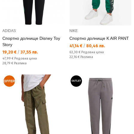
ADIDAS
NIKE
Спортно долнище Disney Toy
Спортно долнище K AIR PANT
Story
Текуща цена:
41,14 €
/
80,46 лв.
Текуща цена:
19,20 €
/
37,55 лв.
Редовна цена:
63,30 €
Редовна цена
Спестявате:
22,16 €
Разлика
Редовна цена:
47,99 €
Редовна цена
Спестявате:
28,79 €
Разлика
OFFER
OUTLET