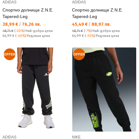
ADIDAS
ADIDAS
Спортно долнище Z.N.E.
Спортно долнище Z.N.E.
Tapered-Leg
Tapered-Leg
Текуща цена:
Текуща цена:
38,99 €
/
76,26 лв.
45,49 €
/
88,97 лв.
48,74 €
(
-20%
)
Най-добра цена
48,74 €
(
-7%
)
Най-добра цена
Редовна цена:
Редовна цена:
64,99 €
(
-40%
) Редовна цена
64,99 €
(
-30%
) Редовна цена
OFFER
OFFER
ADIDAS
NIKE