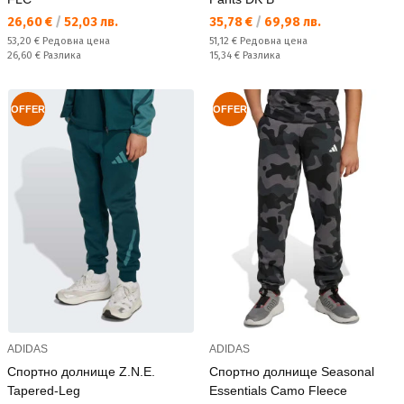
Текуща цена:
Текуща цена:
26,60 €
/
52,03 лв.
35,78 €
/
69,98 лв.
Редовна цена:
Редовна цена:
53,20 €
Редовна цена
51,12 €
Редовна цена
Спестявате:
Спестявате:
26,60 €
Разлика
15,34 €
Разлика
OFFER
OFFER
ADIDAS
ADIDAS
Спортно долнище Z.N.E.
Спортно долнище Seasonal
Tapered-Leg
Essentials Camo Fleece