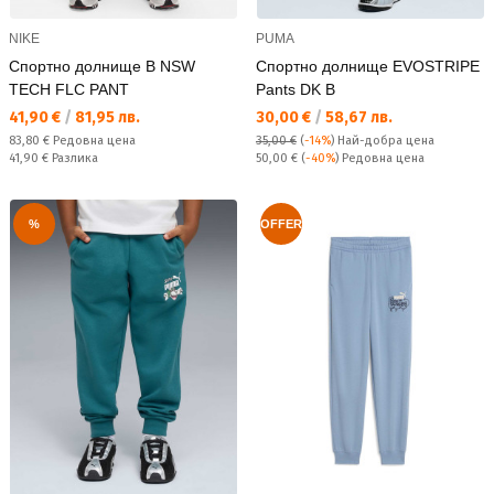
NIKE
PUMA
Спортно долнище B NSW
Спортно долнище EVOSTRIPE
TECH FLC PANT
Pants DK B
Текуща цена:
Текуща цена:
41,90 €
/
81,95 лв.
30,00 €
/
58,67 лв.
Редовна цена:
83,80 €
Редовна цена
35,00 €
(
-14%
)
Най-добра цена
Спестявате:
Редовна цена:
41,90 €
Разлика
50,00 €
(
-40%
) Редовна цена
%
OFFER