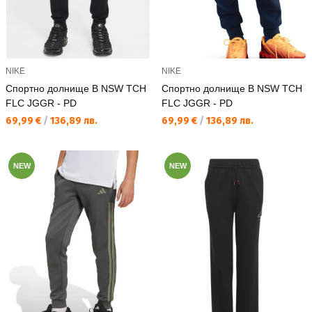
NIKE
NIKE
Спортно долнище B NSW TCH
Спортно долнище B NSW TCH
FLC JGGR - PD
FLC JGGR - PD
Текуща цена:
Текуща цена:
69,99 €
/
136,89 лв.
69,99 €
/
136,89 лв.
NEW
NEW