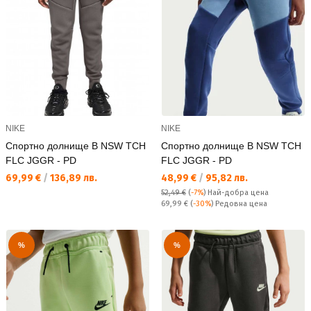
NIKE
NIKE
Спортно долнище B NSW TCH
Спортно долнище B NSW TCH
FLC JGGR - PD
FLC JGGR - PD
Текуща цена:
Текуща цена:
69,99 €
/
136,89 лв.
48,99 €
/
95,82 лв.
52,49 €
(
-7%
)
Най-добра цена
Редовна цена:
69,99 €
(
-30%
) Редовна цена
%
%