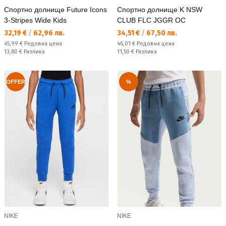
Спортно долнище Future Icons
Спортно долнище K NSW
3-Stripes Wide Kids
CLUB FLC JGGR OC
Текуща цена:
Текуща цена:
32,19 €
/
62,96 лв.
34,51 €
/
67,50 лв.
Редовна цена:
Редовна цена:
45,99 €
Редовна цена
46,01 €
Редовна цена
Спестявате:
Спестявате:
13,80 €
Разлика
11,50 €
Разлика
OFFER
%
NIKE
NIKE