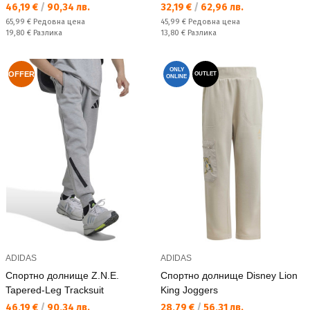
Текуща цена:
Текуща цена:
46,19 €
/
90,34 лв.
32,19 €
/
62,96 лв.
Редовна цена:
Редовна цена:
65,99 €
Редовна цена
45,99 €
Редовна цена
Спестявате:
Спестявате:
19,80 €
Разлика
13,80 €
Разлика
ONLY
OFFER
OUTLET
ONLINE
ADIDAS
ADIDAS
Спортно долнище Z.N.E.
Спортно долнище Disney Lion
Tapered-Leg Tracksuit
King Joggers
Текуща цена:
Текуща цена:
46,19 €
/
90,34 лв.
28,79 €
/
56,31 лв.