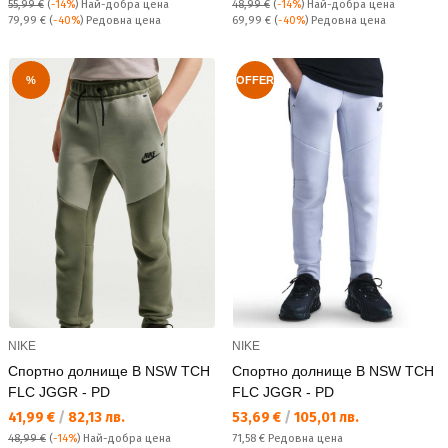
55,99 €
(
-14%
)
Най-добра цена
48,99 €
(
-14%
)
Най-добра цена
Редовна цена:
Редовна цена:
79,99 €
(
-40%
) Редовна цена
69,99 €
(
-40%
) Редовна цена
%
OFFER
NIKE
NIKE
Спортно долнище B NSW TCH
Спортно долнище B NSW TCH
FLC JGGR - PD
FLC JGGR - PD
Текуща цена:
Текуща цена:
41,99 €
/
82,13 лв.
53,69 €
/
105,01 лв.
Редовна цена:
48,99 €
(
-14%
)
Най-добра цена
71,58 €
Редовна цена