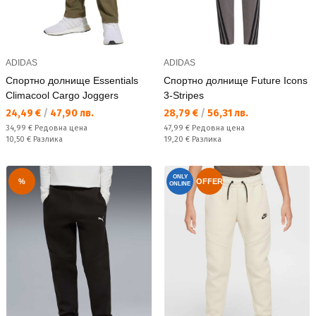
ADIDAS
ADIDAS
Спортно долнище Essentials
Спортно долнище Future Icons
Climacool Cargo Joggers
3-Stripes
Текуща цена:
Текуща цена:
24,49 €
/
47,90 лв.
28,79 €
/
56,31 лв.
Редовна цена:
Редовна цена:
34,99 €
Редовна цена
47,99 €
Редовна цена
Спестявате:
Спестявате:
10,50 €
Разлика
19,20 €
Разлика
ONLY
%
OFFER
ONLINE