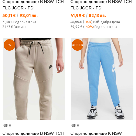
Спортно долнище B NSW TCH
Спортно долнище B NSW TCH
FLC JGGR - PD
FLC JGGR - PD
Текуща цена:
Текуща цена:
50,11 €
/
98,01 лв.
41,99 €
/
82,13 лв.
Редовна цена:
71,58 €
Редовна цена
48,99 €
(
-14%
)
Най-добра цена
Спестявате:
Редовна цена:
21,47 €
Разлика
69,99 €
(
-40%
) Редовна цена
%
OFFER
NIKE
NIKE
Спортно долнище B NSW TCH
Спортно долнище K NSW