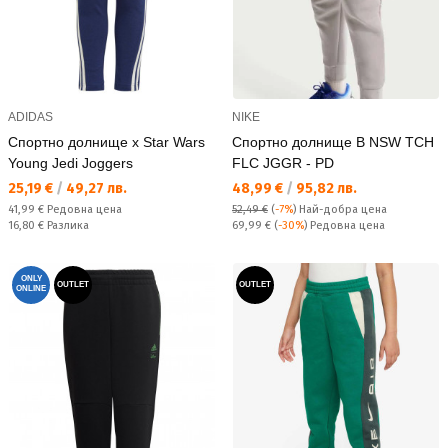
ADIDAS
NIKE
Спортно долнище x Star Wars
Спортно долнище B NSW TCH
Young Jedi Joggers
FLC JGGR - PD
Текуща цена:
Текуща цена:
25,19 €
/
49,27 лв.
48,99 €
/
95,82 лв.
Редовна цена:
41,99 €
Редовна цена
52,49 €
(
-7%
)
Най-добра цена
Спестявате:
Редовна цена:
16,80 €
Разлика
69,99 €
(
-30%
) Редовна цена
ONLY
OUTLET
OUTLET
ONLINE