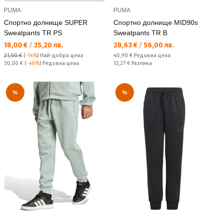
PUMA
PUMA
Спортно долнище SUPER
Спортно долнище MID90s
Sweatpants TR PS
Sweatpants TR B
Текуща цена:
Текуща цена:
18,00 €
/
35,20 лв.
28,63 €
/
56,00 лв.
Редовна цена:
21,00 €
(
-14%
)
Най-добра цена
40,90 €
Редовна цена
Редовна цена:
Спестявате:
30,00 €
(
-40%
) Редовна цена
12,27 €
Разлика
%
%