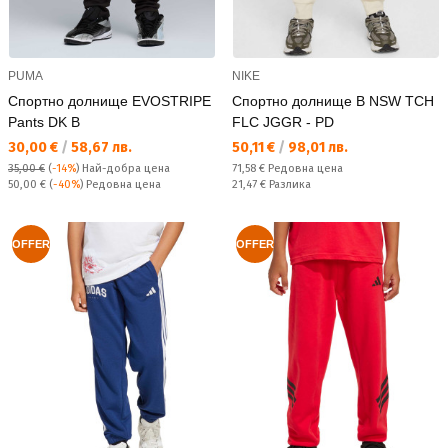
PUMA
NIKE
Спортно долнище EVOSTRIPE
Спортно долнище B NSW TCH
Pants DK B
FLC JGGR - PD
Текуща цена:
Текуща цена:
30,00 €
/
58,67 лв.
50,11 €
/
98,01 лв.
Редовна цена:
35,00 €
(
-14%
)
Най-добра цена
71,58 €
Редовна цена
Редовна цена:
Спестявате:
50,00 €
(
-40%
) Редовна цена
21,47 €
Разлика
OFFER
OFFER