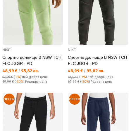
NIKE
NIKE
Спортно долнище B NSW TCH
Спортно долнище B NSW TCH
FLC JGGR - PD
FLC JGGR - PD
Текуща цена:
Текуща цена:
48,99 €
/
95,82 лв.
48,99 €
/
95,82 лв.
52,49 €
(
-7%
)
Най-добра цена
52,49 €
(
-7%
)
Най-добра цена
Редовна цена:
Редовна цена:
69,99 €
(
-30%
) Редовна цена
69,99 €
(
-30%
) Редовна цена
OFFER
OFFER