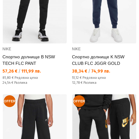
NIKE
NIKE
Спортно долнище B NSW
Спортно долнище K NSW
TECH FLC PANT
CLUB FLC JGGR GOLD
Текуща цена:
Текуща цена:
57,26 €
/
111,99 лв.
38,34 €
/
74,99 лв.
Редовна цена:
Редовна цена:
81,80 €
Редовна цена
51,12 €
Редовна цена
Спестявате:
Спестявате:
24,54 €
Разлика
12,78 €
Разлика
OFFER
OFFER