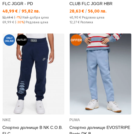
FLC JGGR - PD
CLUB FLC JGGR HBR
Текуща цена:
Текуща цена:
48,99 €
/
95,82 лв.
28,63 €
/
56,00 лв.
Редовна цена:
52,49 €
(
-7%
)
Най-добра цена
40,90 €
Редовна цена
Редовна цена:
Спестявате:
69,99 €
(
-30%
) Редовна цена
12,27 €
Разлика
ONLY
OFFER
OUTLET
ONLINE
NIKE
PUMA
Спортно долнище B NK C.O.B.
Спортно долнище EVOSTRIPE
FLC
Pants DK B