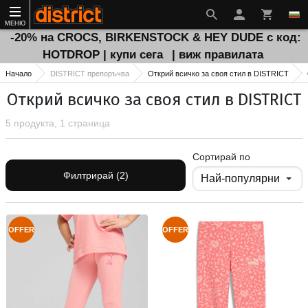
МЕНЮ
-20% на CROCS, BIRKENSTOCK & HEY DUDE с код:
HOTDROP | купи сега
| виж правилата
Начало
DISTRICT препоръчва
Открий всичко за своя стил в DISTRICT
Открий всичко за своя стил в DISTRICT
5 продукта, 1 страница
Сортирай по
Филтрирай (2)
OFFER
OFFER