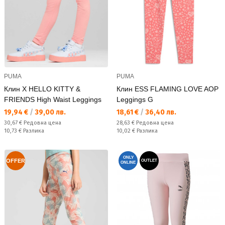
PUMA
PUMA
Клин X HELLO KITTY &
Клин ESS FLAMING LOVE AOP
FRIENDS High Waist Leggings
Leggings G
Текуща цена:
Текуща цена:
19,94 €
/
39,00 лв.
18,61 €
/
36,40 лв.
Редовна цена:
Редовна цена:
30,67 €
Редовна цена
28,63 €
Редовна цена
Спестявате:
Спестявате:
10,73 €
Разлика
10,02 €
Разлика
ONLY
OFFER
OUTLET
ONLINE