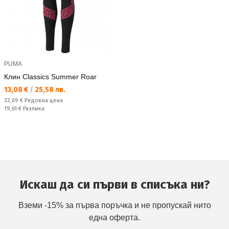
PUMA
Клин Classics Summer Roar
Текуща цена:
13,08 €
/
25,58 лв.
Редовна цена:
32,69 €
Редовна цена
Спестявате:
19,61 €
Разлика
Искаш да си първи в списъка ни?
Вземи -15% за първа поръчка и не пропускай нито
една оферта.