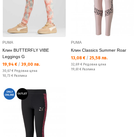
PUMA
PUMA
Клин BUTTERFLY VIBE
Клин Classics Summer Roar
Leggings G
Текуща цена:
13,08 €
/
25,58 лв.
Текуща цена:
19,94 €
/
39,00 лв.
Редовна цена:
32,69 €
Редовна цена
Спестявате:
19,61 €
Разлика
Редовна цена:
30,67 €
Редовна цена
Спестявате:
10,73 €
Разлика
ONLY
OUTLET
ONLINE