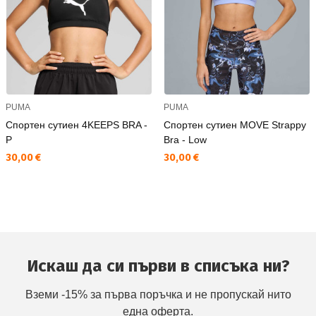
PUMA
PUMA
Спортен сутиен 4KEEPS BRA -
Спортен сутиен MOVE Strappy
P
Bra - Low
Текуща цена:
Текуща цена:
30,00 €
30,00 €
Искаш да си първи в списъка ни?
Вземи -15% за първа поръчка и не пропускай нито
една оферта.