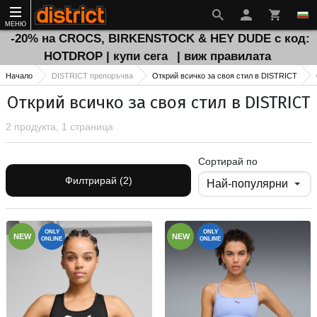
МЕНЮ
-20% на CROCS, BIRKENSTOCK & HEY DUDE с код:
HOTDROP | купи сега
| виж правилата
Начало
DISTRICT препоръчва
Открий всичко за своя стил в DISTRICT
Открий всичко за своя стил в DISTRICT
2 продукта, 1 страница
Сортирай по
Филтрирай (2)
ONLY
ONLY
NEW
NEW
ONLINE
ONLINE