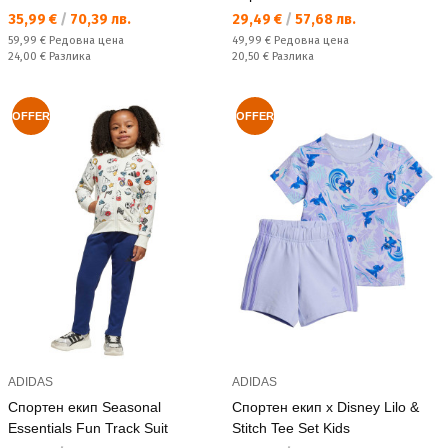
Текуща цена:
Текуща цена:
35,99 €
/
70,39 лв.
29,49 €
/
57,68 лв.
Редовна цена:
Редовна цена:
59,99 €
Редовна цена
49,99 €
Редовна цена
Спестявате:
Спестявате:
24,00 €
Разлика
20,50 €
Разлика
OFFER
OFFER
ADIDAS
ADIDAS
Спортен екип Seasonal
Спортен екип x Disney Lilo &
Essentials Fun Track Suit
Stitch Tee Set Kids