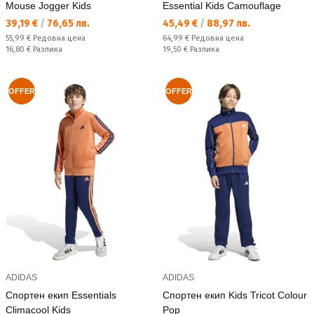
Mouse Jogger Kids
Essential Kids Camouflage
Текуща цена:
Текуща цена:
39,19 €
/
76,65 лв.
45,49 €
/
88,97 лв.
Редовна цена:
Редовна цена:
55,99 €
Редовна цена
64,99 €
Редовна цена
Спестявате:
Спестявате:
16,80 €
Разлика
19,50 €
Разлика
OFFER
OFFER
ADIDAS
ADIDAS
Спортен екип Essentials
Спортен екип Kids Tricot Colour
Climacool Kids
Pop