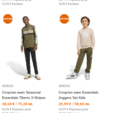
Спестявате:
Спестявате:
12,00 €
Разлика
16,50 €
Разлика
OFFER
OFFER
ADIDAS
ADIDAS
Спортен екип Seasonal
Спортен екип Essentials
Essentials Tiberio 3-Stripes
Joggers Set Kids
Текуща цена:
Текуща цена:
38,49 €
/
75,28 лв.
29,99 €
/
58,66 лв.
Редовна цена:
Редовна цена:
54,99 €
Редовна цена
49,99 €
Редовна цена