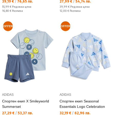
Текуща цена:
Текуща цена:
39,19 €
/
76,65 лв.
27,99 €
/
54,74 лв.
Редовна цена:
Редовна цена:
55,99 €
Редовна цена
39,99 €
Редовна цена
Спестявате:
Спестявате:
16,80 €
Разлика
12,00 €
Разлика
OFFER
OFFER
ADIDAS
ADIDAS
Спортен екип X Smileyworld
Спортен екип Seasonal
Summerset
Essentials Logo Celebration
Текуща цена:
Текуща цена:
27,29 €
/
53,37 лв.
32,19 €
/
62,96 лв.