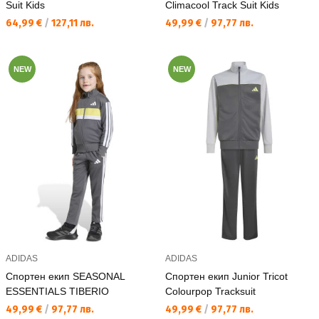
Suit Kids
Climacool Track Suit Kids
Текуща цена:
Текуща цена:
64,99 €
/
127,11 лв.
49,99 €
/
97,77 лв.
NEW
NEW
ADIDAS
ADIDAS
Спортен екип SEASONAL
Спортен екип Junior Tricot
ESSENTIALS TIBERIO
Colourpop Tracksuit
Текуща цена:
Текуща цена:
49,99 €
/
97,77 лв.
49,99 €
/
97,77 лв.