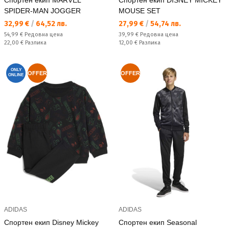
Спортен екип MARVEL
Спортен екип DISNEY MICKEY
SPIDER-MAN JOGGER
MOUSE SET
Текуща цена:
Текуща цена:
32,99 €
/
64,52 лв.
27,99 €
/
54,74 лв.
Редовна цена:
Редовна цена:
54,99 €
Редовна цена
39,99 €
Редовна цена
Спестявате:
Спестявате:
22,00 €
Разлика
12,00 €
Разлика
ONLY
OFFER
OFFER
ONLINE
ADIDAS
ADIDAS
Спортен екип Disney Mickey
Спортен екип Seasonal