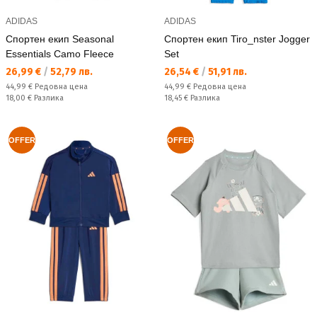
ADIDAS
ADIDAS
Спортен екип Seasonal
Спортен екип Tiro_nster Jogger
Essentials Camo Fleece
Set
Текуща цена:
Текуща цена:
26,99 €
/
52,79 лв.
26,54 €
/
51,91 лв.
Редовна цена:
Редовна цена:
44,99 €
Редовна цена
44,99 €
Редовна цена
Спестявате:
Спестявате:
18,00 €
Разлика
18,45 €
Разлика
OFFER
OFFER