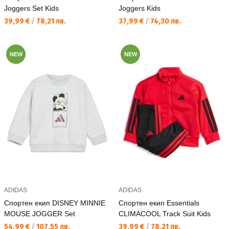
Joggers Set Kids
Joggers Kids
Текуща цена:
Текуща цена:
39,99 €
/
78,21 лв.
37,99 €
/
74,30 лв.
NEW
NEW
ADIDAS
ADIDAS
Спортен екип DISNEY MINNIE
Спортен екип Essentials
MOUSE JOGGER Set
CLIMACOOL Track Suit Kids
Текуща цена:
Текуща цена:
54,99 €
/
107,55 лв.
39,99 €
/
78,21 лв.