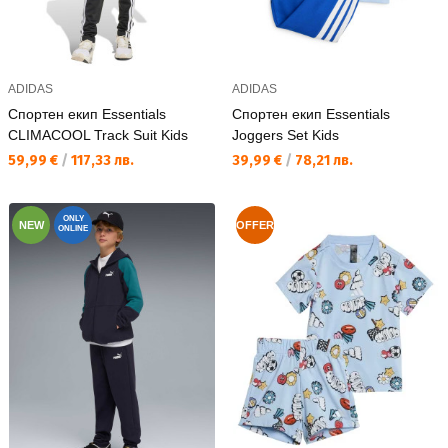
ADIDAS
ADIDAS
Спортен екип Essentials
Спортен екип Essentials
CLIMACOOL Track Suit Kids
Joggers Set Kids
Текуща цена:
Текуща цена:
59,99 €
/
117,33 лв.
39,99 €
/
78,21 лв.
ONLY
NEW
OFFER
ONLINE