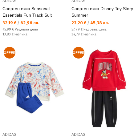
ADIDAS
ADIDAS
Спортен екип Seasonal
Спортен екип Disney Toy Story
Essentials Fun Track Suit
Summer
Текуща цена:
Текуща цена:
32,19 €
/
62,96 лв.
23,20 €
/
45,38 лв.
Редовна цена:
Редовна цена:
45,99 €
Редовна цена
57,99 €
Редовна цена
Спестявате:
Спестявате:
13,80 €
Разлика
34,79 €
Разлика
OFFER
OFFER
ADIDAS
ADIDAS