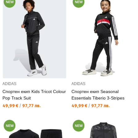
NEW
NEW
ADIDAS
ADIDAS
Спортен екип Kids Tricot Colour
Спортен екип Seasonal
Pop Track Suit
Essentials Tiberio 3-Stripes
Текуща цена:
Текуща цена:
49,99 €
/
97,77 лв.
49,99 €
/
97,77 лв.
NEW
NEW