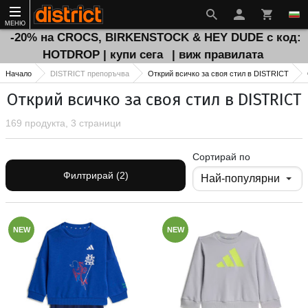
МЕНЮ
-20% на CROCS, BIRKENSTOCK & HEY DUDE с код:
HOTDROP | купи сега
| виж правилата
Начало
DISTRICT препоръчва
Открий всичко за своя стил в DISTRICT
Открий всичко за своя стил в DISTRICT
169 продукта, 3 страници
Сортирай по
Филтрирай (2)
NEW
NEW