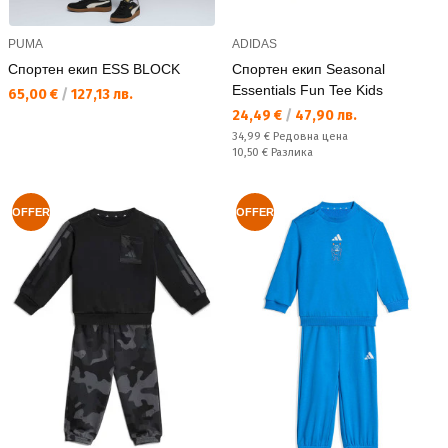
PUMA
ADIDAS
Спортен екип ESS BLOCK
Спортен екип Seasonal
Essentials Fun Tee Kids
Текуща цена:
65,00 €
/
127,13 лв.
Текуща цена:
24,49 €
/
47,90 лв.
Редовна цена:
34,99 €
Редовна цена
Спестявате:
10,50 €
Разлика
OFFER
OFFER