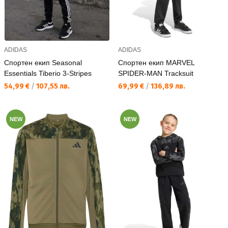
ADIDAS
ADIDAS
Спортен екип Seasonal
Спортен екип MARVEL
Essentials Tiberio 3-Stripes
SPIDER-MAN Tracksuit
Текуща цена:
Текуща цена:
54,99 €
/
107,55 лв.
69,99 €
/
136,89 лв.
NEW
NEW