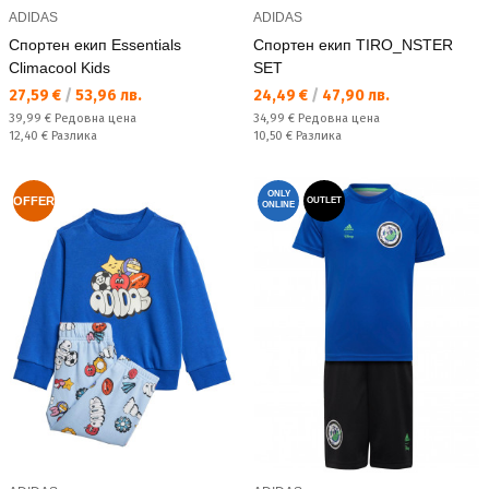
ADIDAS
ADIDAS
Спортен екип Essentials
Спортен екип TIRO_NSTER
Climacool Kids
SET
Текуща цена:
Текуща цена:
27,59 €
/
53,96 лв.
24,49 €
/
47,90 лв.
Редовна цена:
Редовна цена:
39,99 €
Редовна цена
34,99 €
Редовна цена
Спестявате:
Спестявате:
12,40 €
Разлика
10,50 €
Разлика
ONLY
OFFER
OUTLET
ONLINE