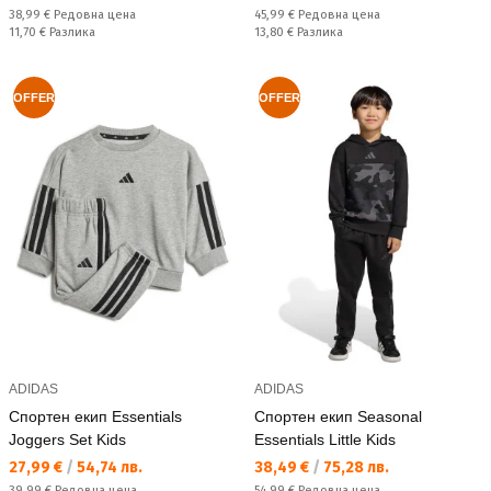
Редовна цена:
Редовна цена:
38,99 €
Редовна цена
45,99 €
Редовна цена
Спестявате:
Спестявате:
11,70 €
Разлика
13,80 €
Разлика
OFFER
OFFER
ADIDAS
ADIDAS
Спортен екип Essentials
Спортен екип Seasonal
Joggers Set Kids
Essentials Little Kids
Текуща цена:
Текуща цена:
27,99 €
/
54,74 лв.
38,49 €
/
75,28 лв.
Редовна цена:
Редовна цена:
39,99 €
Редовна цена
54,99 €
Редовна цена