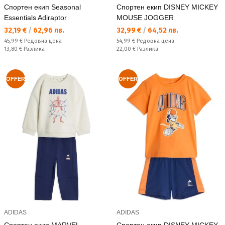
Спортен екип Seasonal
Спортен екип DISNEY MICKEY
Essentials Adiraptor
MOUSE JOGGER
Текуща цена:
Текуща цена:
32,19 €
/
62,96 лв.
32,99 €
/
64,52 лв.
Редовна цена:
Редовна цена:
45,99 €
Редовна цена
54,99 €
Редовна цена
Спестявате:
Спестявате:
13,80 €
Разлика
22,00 €
Разлика
OFFER
OFFER
ADIDAS
ADIDAS