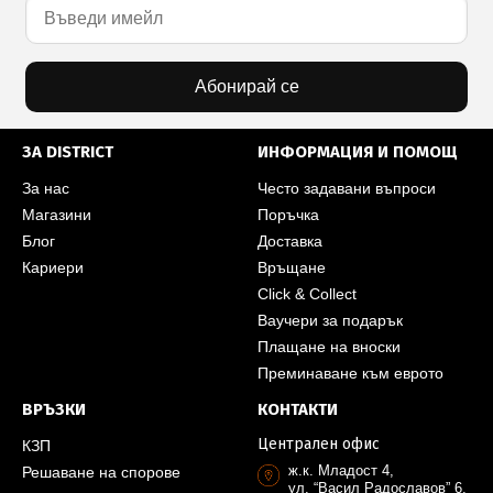
Абонирай се
ЗА DISTRICT
ИНФОРМАЦИЯ И ПОМОЩ
За нас
Често задавани въпроси
Магазини
Поръчка
Блог
Доставка
Кариери
Връщане
Click & Collect
Ваучери за подарък
Плащане на вноски
Преминаване към еврото
ВРЪЗКИ
КОНТАКТИ
Централен офис
КЗП
ж.к. Младост 4,
Решаване на спорове
ул. “Васил Радославов” 6,