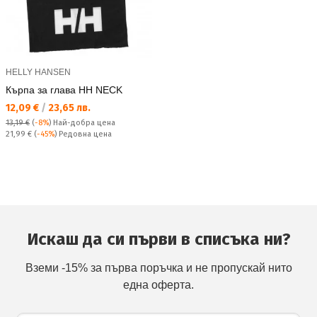
HELLY HANSEN
Кърпа за глава HH NECK
Текуща цена:
12,09 €
/
23,65 лв.
13,19 €
(
-8%
)
Най-добра цена
Редовна цена:
21,99 €
(
-45%
) Редовна цена
Искаш да си първи в списъка ни?
Вземи -15% за първа поръчка и не пропускай нито
една оферта.