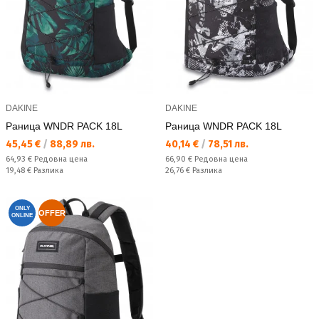
DAKINE
DAKINE
Раница WNDR PACK 18L
Раница WNDR PACK 18L
Текуща цена:
Текуща цена:
45,45 €
/
88,89 лв.
40,14 €
/
78,51 лв.
Редовна цена:
Редовна цена:
64,93 €
Редовна цена
66,90 €
Редовна цена
Спестявате:
Спестявате:
19,48 €
Разлика
26,76 €
Разлика
ONLY
OFFER
ONLINE