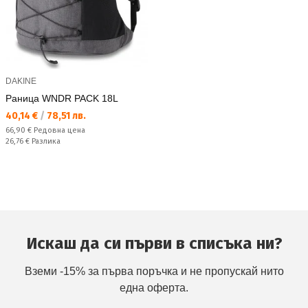
DAKINE
Раница WNDR PACK 18L
Текуща цена:
40,14 €
/
78,51 лв.
Редовна цена:
66,90 €
Редовна цена
Спестявате:
26,76 €
Разлика
Искаш да си първи в списъка ни?
Вземи -15% за първа поръчка и не пропускай нито
една оферта.