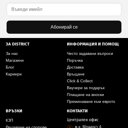
Абонирай се
ЗА DISTRICT
ИНФОРМАЦИЯ И ПОМОЩ
За нас
Често задавани въпроси
Магазини
Поръчка
Блог
Доставка
Кариери
Връщане
Click & Collect
Ваучери за подарък
Плащане на вноски
Преминаване към еврото
ВРЪЗКИ
КОНТАКТИ
Централен офис
КЗП
ж.к. Младост 4,
Решаване на спорове