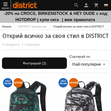
МЕНЮ
-20% на CROCS, BIRKENSTOCK & HEY DUDE с код:
HOTDROP | купи сега
| виж правилата
Начало
DISTRICT препоръчва
Открий всичко за своя стил в DISTRICT
Открий всичко за своя стил в DISTRICT
3 продукта, 1 страница
Сортирай по
Филтрирай (2)
ONLY
ONLY
OFFER
OFFER
ONLINE
ONLINE