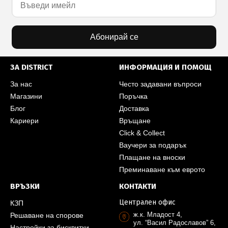
Абонирай се
ЗА DISTRICT
ИНФОРМАЦИЯ И ПОМОЩ
За нас
Често задавани въпроси
Магазини
Поръчка
Блог
Доставка
Кариери
Връщане
Click & Collect
Ваучери за подарък
Плащане на вноски
Преминаване към еврото
ВРЪЗКИ
КОНТАКТИ
Централен офис
КЗП
ж.к. Младост 4,
Решаване на спорове
ул. “Васил Радославов” 6,
Настройки за бисквитки