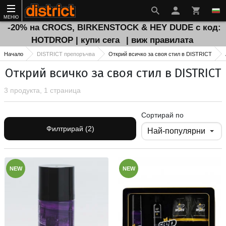
МЕНЮ
-20% на CROCS, BIRKENSTOCK & HEY DUDE с код:
HOTDROP | купи сега
| виж правилата
Начало
DISTRICT препоръчва
Открий всичко за своя стил в DISTRICT
Открий всичко за своя стил в DISTRICT
3 продукта, 1 страница
Сортирай по
Филтрирай (2)
NEW
NEW