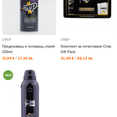
CREP
CREP
Предпазващ и полиращ спрей
Комплект за почистване Crep
200ml
Gift Pack
Текуща цена:
Текуща цена:
13,99 €
/
27,36 лв.
34,99 €
/
68,43 лв.
NEW