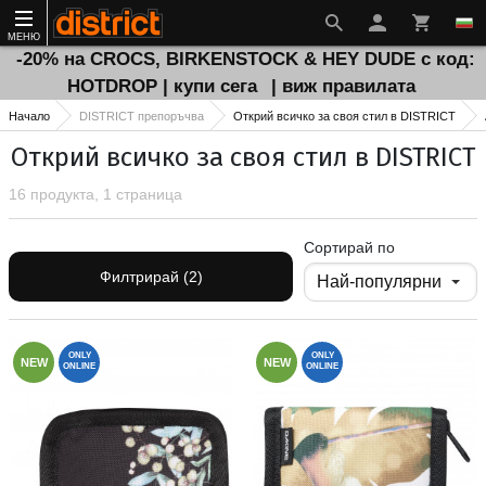
МЕНЮ
-20% на CROCS, BIRKENSTOCK & HEY DUDE с код:
HOTDROP | купи сега
| виж правилата
Начало
DISTRICT препоръчва
Открий всичко за своя стил в DISTRICT
Открий всичко за своя стил в DISTRICT
16 продукта, 1 страница
Сортирай по
Филтрирай (2)
ONLY
ONLY
NEW
NEW
ONLINE
ONLINE