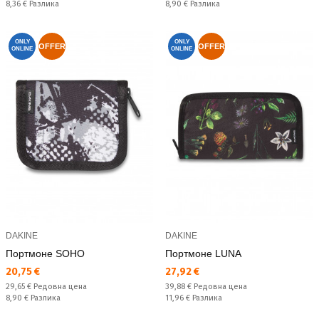
Спестявате:
Спестявате:
8,36 €
Разлика
8,90 €
Разлика
ONLY
ONLY
OFFER
OFFER
ONLINE
ONLINE
DAKINE
DAKINE
Портмоне SOHO
Портмоне LUNA
Текуща цена:
Текуща цена:
20,75 €
27,92 €
Редовна цена:
Редовна цена:
29,65 €
Редовна цена
39,88 €
Редовна цена
Спестявате:
Спестявате:
8,90 €
Разлика
11,96 €
Разлика