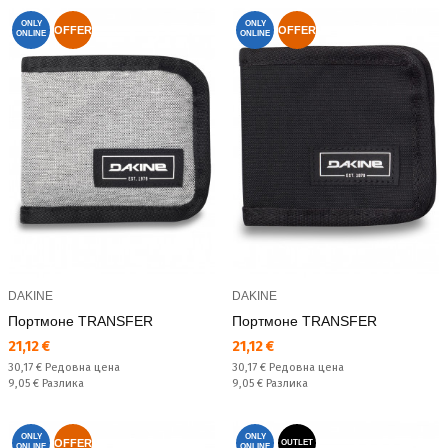
ONLY
ONLY
OFFER
OFFER
ONLINE
ONLINE
DAKINE
DAKINE
Портмоне TRANSFER
Портмоне TRANSFER
Текуща цена:
Текуща цена:
21,12 €
21,12 €
Редовна цена:
Редовна цена:
30,17 €
Редовна цена
30,17 €
Редовна цена
Спестявате:
Спестявате:
9,05 €
Разлика
9,05 €
Разлика
ONLY
ONLY
OFFER
OUTLET
ONLINE
ONLINE