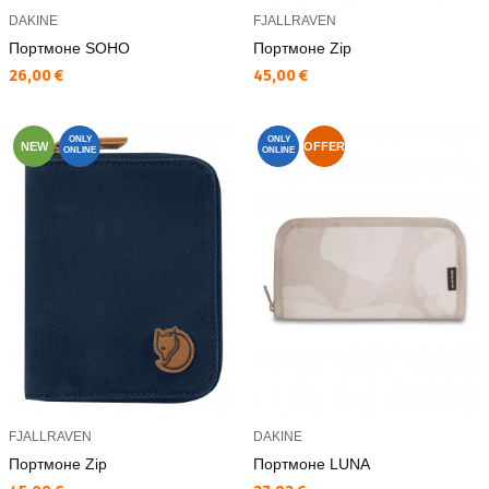
DAKINE
FJALLRAVEN
Портмоне SOHO
Портмоне Zip
Текуща цена:
Текуща цена:
26,00 €
45,00 €
ONLY
ONLY
NEW
OFFER
ONLINE
ONLINE
FJALLRAVEN
DAKINE
Портмоне Zip
Портмоне LUNA