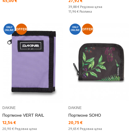
Текуща цена:
Текуща цена:
45,00 €
27,92 €
Редовна цена:
39,88 €
Редовна цена
Спестявате:
11,96 €
Разлика
ONLY
ONLY
OFFER
OFFER
ONLINE
ONLINE
DAKINE
DAKINE
Портмоне VERT RAIL
Портмоне SOHO
Текуща цена:
Текуща цена:
12,54 €
20,75 €
Редовна цена:
Редовна цена:
20,90 €
Редовна цена
29,65 €
Редовна цена