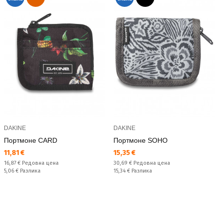
DAKINE
DAKINE
Портмоне CARD
Портмоне SOHO
Текуща цена:
Текуща цена:
11,81 €
15,35 €
Редовна цена:
Редовна цена:
16,87 €
Редовна цена
30,69 €
Редовна цена
Спестявате:
Спестявате:
5,06 €
Разлика
15,34 €
Разлика