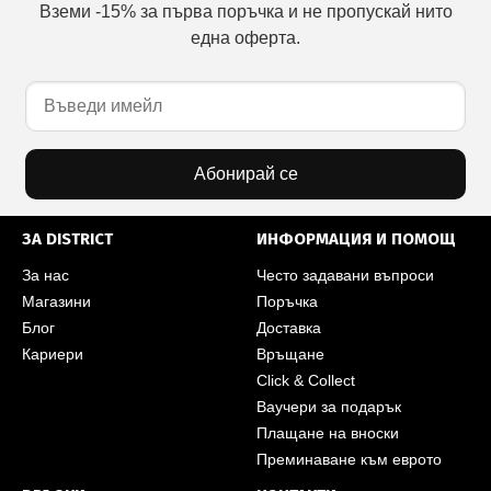
Вземи -15% за първа поръчка и не пропускай нито
една оферта.
Абонирай се
ЗА DISTRICT
ИНФОРМАЦИЯ И ПОМОЩ
За нас
Често задавани въпроси
Магазини
Поръчка
Блог
Доставка
Кариери
Връщане
Click & Collect
Ваучери за подарък
Плащане на вноски
Преминаване към еврото