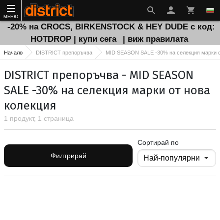
МЕНЮ
-20% на CROCS, BIRKENSTOCK & HEY DUDE с код:
HOTDROP | купи сега
| виж правилата
Начало
DISTRICT препоръчва
MID SEASON SALE -30% на селекция марки о
DISTRICT препоръчва - MID SEASON
SALE -30% на селекция марки от нова
колекция
1 продукт, 1 страница
Сортирай по
Филтрирай