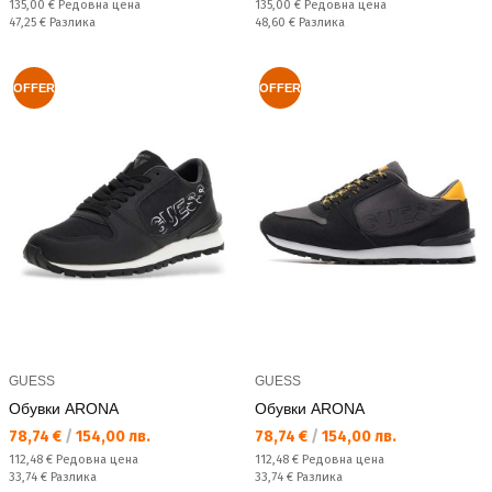
Редовна цена:
Редовна цена:
135,00 €
Редовна цена
135,00 €
Редовна цена
Спестявате:
Спестявате:
47,25 €
Разлика
48,60 €
Разлика
OFFER
OFFER
GUESS
GUESS
Обувки ARONA
Обувки ARONA
Текуща цена:
Текуща цена:
78,74 €
/
154,00 лв.
78,74 €
/
154,00 лв.
Редовна цена:
Редовна цена:
112,48 €
Редовна цена
112,48 €
Редовна цена
Спестявате:
Спестявате:
33,74 €
Разлика
33,74 €
Разлика