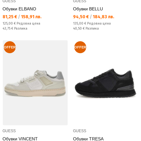
GUESS
GUESS
Обувки ELBANO
Обувки BELLU
Текуща цена:
Текуща цена:
81,25 €
/
158,91 лв.
94,50 €
/
184,83 лв.
Редовна цена:
Редовна цена:
125,00 €
Редовна цена
135,00 €
Редовна цена
Спестявате:
Спестявате:
43,75 €
Разлика
40,50 €
Разлика
OFFER
OFFER
GUESS
GUESS
Обувки VINCENT
Обувки TRESA