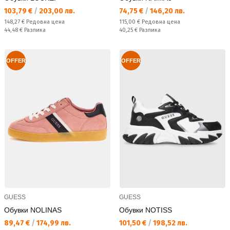
Текуща цена:
Текуща цена:
103,79 €
/
203,00 лв.
74,75 €
/
146,20 лв.
Редовна цена:
Редовна цена:
148,27 €
Редовна цена
115,00 €
Редовна цена
Спестявате:
Спестявате:
44,48 €
Разлика
40,25 €
Разлика
OFFER
OFFER
GUESS
GUESS
Обувки NOLINAS
Обувки NOTISS
Текуща цена:
Текуща цена:
89,47 €
/
174,99 лв.
101,50 €
/
198,52 лв.