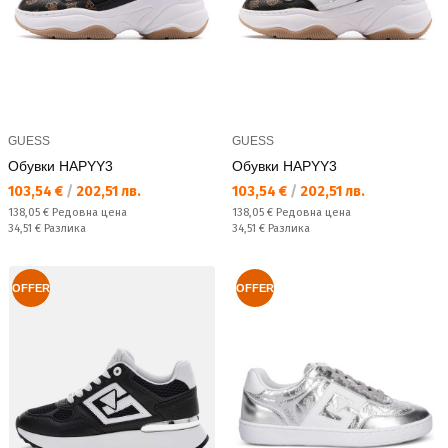
GUESS
GUESS
Обувки HAPYY3
Обувки HAPYY3
Текуща цена:
Текуща цена:
103,54 €
/
202,51 лв.
103,54 €
/
202,51 лв.
Редовна цена:
Редовна цена:
138,05 €
Редовна цена
138,05 €
Редовна цена
Спестявате:
Спестявате:
34,51 €
Разлика
34,51 €
Разлика
OFFER
OFFER