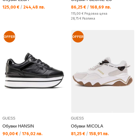
Текуща цена:
Текуща цена:
125,00 €
/
244,48 лв.
86,25 €
/
168,69 лв.
Редовна цена:
115,00 €
Редовна цена
Спестявате:
28,75 €
Разлика
OFFER
OFFER
GUESS
GUESS
Обувки HANSIN
Обувки MICOLA
Текуща цена:
Текуща цена:
90,00 €
/
176,02 лв.
81,25 €
/
158,91 лв.