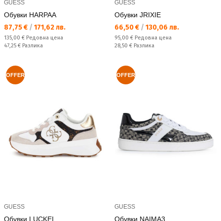
GUESS
GUESS
Обувки HARPAA
Обувки JRIXIE
Текуща цена:
Текуща цена:
87,75 €
/
171,62 лв.
66,50 €
/
130,06 лв.
Редовна цена:
Редовна цена:
135,00 €
Редовна цена
95,00 €
Редовна цена
Спестявате:
Спестявате:
47,25 €
Разлика
28,50 €
Разлика
OFFER
OFFER
GUESS
GUESS
Обувки LUCKEI
Обувки NAIMA3