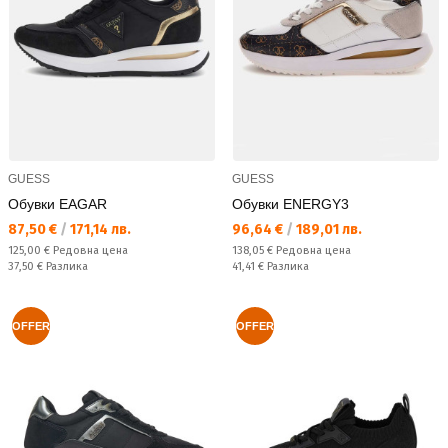
GUESS
GUESS
Обувки EAGAR
Обувки ENERGY3
Текуща цена:
Текуща цена:
87,50 €
/
171,14 лв.
96,64 €
/
189,01 лв.
Редовна цена:
Редовна цена:
125,00 €
Редовна цена
138,05 €
Редовна цена
Спестявате:
Спестявате:
37,50 €
Разлика
41,41 €
Разлика
OFFER
OFFER