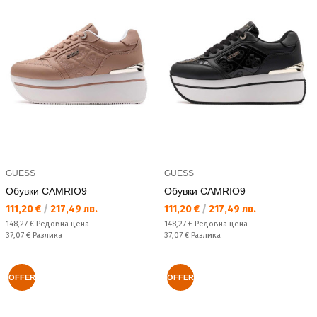
GUESS
GUESS
Обувки CAMRIO9
Обувки CAMRIO9
Текуща цена:
Текуща цена:
111,20 €
/
217,49 лв.
111,20 €
/
217,49 лв.
Редовна цена:
Редовна цена:
148,27 €
Редовна цена
148,27 €
Редовна цена
Спестявате:
Спестявате:
37,07 €
Разлика
37,07 €
Разлика
OFFER
OFFER