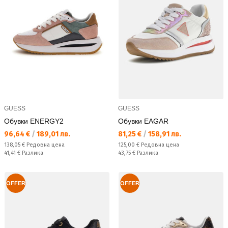
GUESS
GUESS
Обувки ENERGY2
Обувки EAGAR
Текуща цена:
Текуща цена:
96,64 €
/
189,01 лв.
81,25 €
/
158,91 лв.
Редовна цена:
Редовна цена:
138,05 €
Редовна цена
125,00 €
Редовна цена
Спестявате:
Спестявате:
41,41 €
Разлика
43,75 €
Разлика
OFFER
OFFER