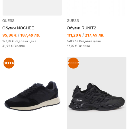
GUESS
GUESS
Обувки NOCHEE
Обувки RUNIT2
Текуща цена:
Текуща цена:
95,86 €
/
187,49 лв.
111,20 €
/
217,49 лв.
Редовна цена:
Редовна цена:
127,82 €
Редовна цена
148,27 €
Редовна цена
Спестявате:
Спестявате:
31,96 €
Разлика
37,07 €
Разлика
OFFER
OFFER