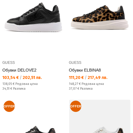
GUESS
GUESS
Обувки DELOVE2
Обувки ELBINA8
Текуща цена:
Текуща цена:
103,54 €
/
202,51 лв.
111,20 €
/
217,49 лв.
Редовна цена:
Редовна цена:
138,05 €
Редовна цена
148,27 €
Редовна цена
Спестявате:
Спестявате:
34,51 €
Разлика
37,07 €
Разлика
OFFER
OFFER