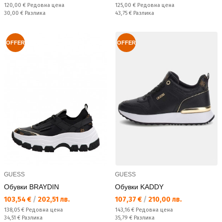
Редовна цена:
Редовна цена:
120,00 €
Редовна цена
125,00 €
Редовна цена
Спестявате:
Спестявате:
30,00 €
Разлика
43,75 €
Разлика
OFFER
OFFER
GUESS
GUESS
Обувки BRAYDIN
Обувки KADDY
Текуща цена:
Текуща цена:
103,54 €
/
202,51 лв.
107,37 €
/
210,00 лв.
Редовна цена:
Редовна цена:
138,05 €
Редовна цена
143,16 €
Редовна цена
Спестявате:
Спестявате:
34,51 €
Разлика
35,79 €
Разлика