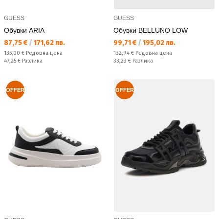
GUESS
GUESS
Обувки ARIA
Обувки BELLUNO LOW
Текуща цена:
Текуща цена:
87,75 €
/
171,62 лв.
99,71 €
/
195,02 лв.
Редовна цена:
Редовна цена:
135,00 €
Редовна цена
132,94 €
Редовна цена
Спестявате:
Спестявате:
47,25 €
Разлика
33,23 €
Разлика
OFFER
OFFER