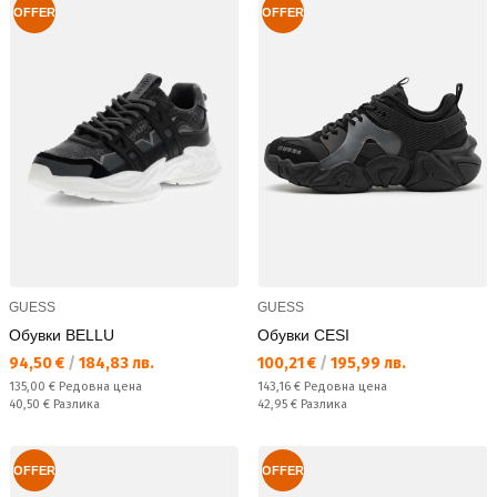
OFFER
OFFER
GUESS
GUESS
Обувки BELLU
Обувки CESI
Текуща цена:
Текуща цена:
94,50 €
/
184,83 лв.
100,21 €
/
195,99 лв.
Редовна цена:
Редовна цена:
135,00 €
Редовна цена
143,16 €
Редовна цена
Спестявате:
Спестявате:
40,50 €
Разлика
42,95 €
Разлика
OFFER
OFFER