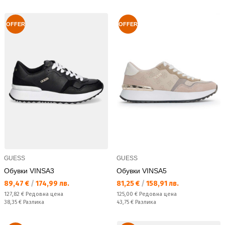
OFFER
OFFER
GUESS
GUESS
Обувки VINSA3
Обувки VINSA5
Текуща цена:
Текуща цена:
89,47 €
/
174,99 лв.
81,25 €
/
158,91 лв.
Редовна цена:
Редовна цена:
127,82 €
Редовна цена
125,00 €
Редовна цена
Спестявате:
Спестявате:
38,35 €
Разлика
43,75 €
Разлика