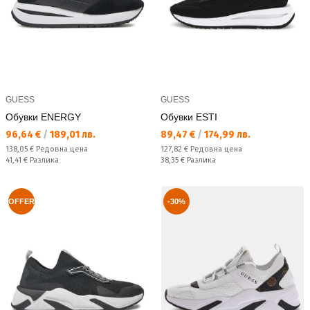
GUESS
GUESS
Обувки ENERGY
Обувки ESTI
Текуща цена:
Текуща цена:
96,64 €
/
189,01 лв.
89,47 €
/
174,99 лв.
Редовна цена:
Редовна цена:
138,05 €
Редовна цена
127,82 €
Редовна цена
Спестявате:
Спестявате:
41,41 €
Разлика
38,35 €
Разлика
OFFER
-30%