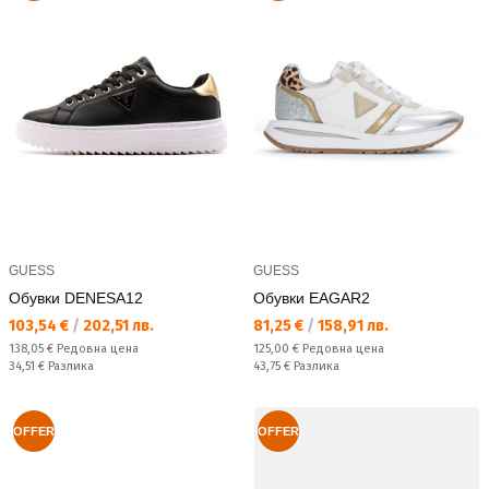
GUESS
GUESS
Обувки DENESA12
Обувки EAGAR2
Текуща цена:
Текуща цена:
103,54 €
/
202,51 лв.
81,25 €
/
158,91 лв.
Редовна цена:
Редовна цена:
138,05 €
Редовна цена
125,00 €
Редовна цена
Спестявате:
Спестявате:
34,51 €
Разлика
43,75 €
Разлика
OFFER
OFFER