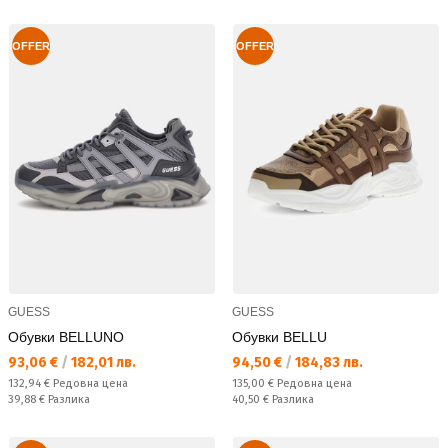
OFFER
OFFER
GUESS
GUESS
Обувки BELLUNO
Обувки BELLU
Текуща цена:
Текуща цена:
93,06 €
/
182,01 лв.
94,50 €
/
184,83 лв.
Редовна цена:
Редовна цена:
132,94 €
Редовна цена
135,00 €
Редовна цена
Спестявате:
Спестявате:
39,88 €
Разлика
40,50 €
Разлика