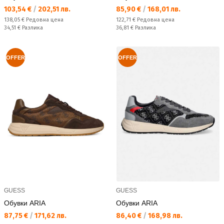
Текуща цена:
Текуща цена:
103,54 €
/
202,51 лв.
85,90 €
/
168,01 лв.
Редовна цена:
Редовна цена:
138,05 €
Редовна цена
122,71 €
Редовна цена
Спестявате:
Спестявате:
34,51 €
Разлика
36,81 €
Разлика
OFFER
OFFER
GUESS
GUESS
Обувки ARIA
Обувки ARIA
Текуща цена:
Текуща цена:
87,75 €
/
171,62 лв.
86,40 €
/
168,98 лв.