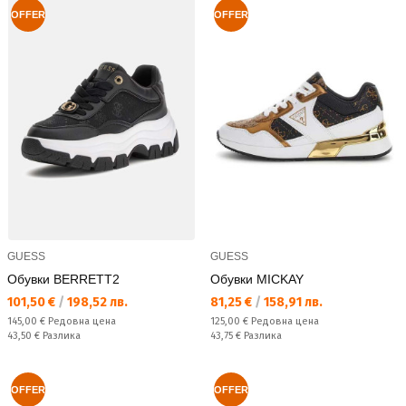
OFFER
OFFER
GUESS
GUESS
Обувки BERRETT2
Обувки MICKAY
Текуща цена:
Текуща цена:
101,50 €
/
198,52 лв.
81,25 €
/
158,91 лв.
Редовна цена:
Редовна цена:
145,00 €
Редовна цена
125,00 €
Редовна цена
Спестявате:
Спестявате:
43,50 €
Разлика
43,75 €
Разлика
OFFER
OFFER