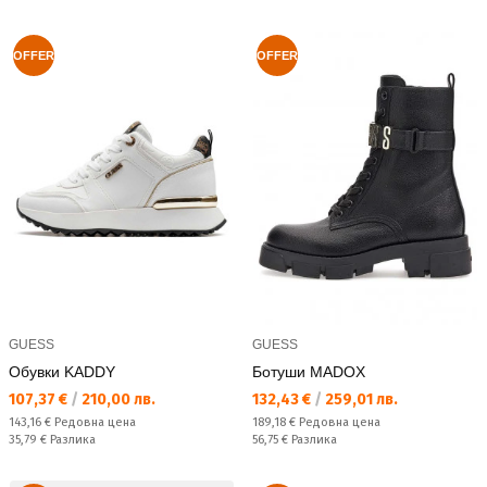
OFFER
OFFER
GUESS
GUESS
Обувки KADDY
Ботуши MADOX
Текуща цена:
Текуща цена:
107,37 €
/
210,00 лв.
132,43 €
/
259,01 лв.
Редовна цена:
Редовна цена:
143,16 €
Редовна цена
189,18 €
Редовна цена
Спестявате:
Спестявате:
35,79 €
Разлика
56,75 €
Разлика