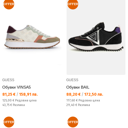
OFFER
OFFER
GUESS
GUESS
Обувки VINSA5
Обувки BAIL
Текуща цена:
Текуща цена:
81,25 €
/
158,91 лв.
88,20 €
/
172,50 лв.
Редовна цена:
Редовна цена:
125,00 €
Редовна цена
117,60 €
Редовна цена
Спестявате:
Спестявате:
43,75 €
Разлика
29,40 €
Разлика
OFFER
OFFER