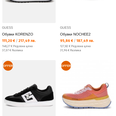
GUESS
GUESS
Обувки KORENZO
Обувки NOCHEE2
Текуща цена:
Текуща цена:
111,20 €
/
217,49 лв.
95,86 €
/
187,49 лв.
Редовна цена:
Редовна цена:
148,27 €
Редовна цена
127,82 €
Редовна цена
Спестявате:
Спестявате:
37,07 €
Разлика
31,96 €
Разлика
OFFER
OFFER