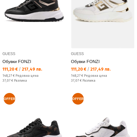
GUESS
GUESS
Обувки FONZI
Обувки FONZI
Текуща цена:
Текуща цена:
111,20 €
/
217,49 лв.
111,20 €
/
217,49 лв.
Редовна цена:
Редовна цена:
148,27 €
Редовна цена
148,27 €
Редовна цена
Спестявате:
Спестявате:
37,07 €
Разлика
37,07 €
Разлика
OFFER
OFFER