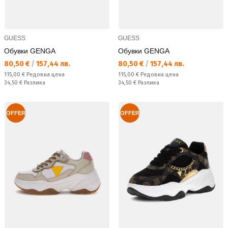
GUESS
GUESS
Обувки GENGA
Обувки GENGA
Текуща цена:
Текуща цена:
80,50 €
/
157,44 лв.
80,50 €
/
157,44 лв.
Редовна цена:
Редовна цена:
115,00 €
Редовна цена
115,00 €
Редовна цена
Спестявате:
Спестявате:
34,50 €
Разлика
34,50 €
Разлика
OFFER
OFFER