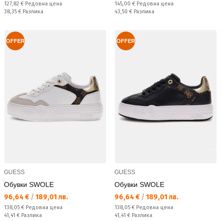
Редовна цена:
Редовна цена:
127,82 €
Редовна цена
145,00 €
Редовна цена
Спестявате:
Спестявате:
38,35 €
Разлика
43,50 €
Разлика
OFFER
OFFER
GUESS
GUESS
Обувки SWOLE
Обувки SWOLE
Текуща цена:
Текуща цена:
96,64 €
/
189,01 лв.
96,64 €
/
189,01 лв.
Редовна цена:
Редовна цена:
138,05 €
Редовна цена
138,05 €
Редовна цена
Спестявате:
Спестявате:
41,41 €
Разлика
41,41 €
Разлика