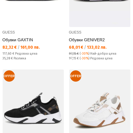
GUESS
GUESS
Обувки GAXTIN
Обувки GENIVER2
Текуща цена:
Текуща цена:
82,32 €
/
161,00 лв.
68,01 €
/
133,02 лв.
Редовна цена:
117,60 €
Редовна цена
97,15 €
(
-30%
)
Най-добра цена
Спестявате:
Редовна цена:
35,28 €
Разлика
97,15 €
(
-30%
) Редовна цена
OFFER
OFFER