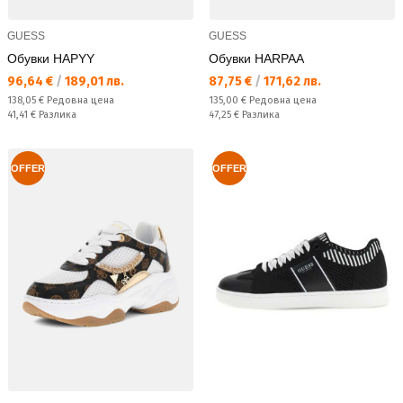
GUESS
GUESS
Обувки HAPYY
Обувки HARPAA
Текуща цена:
Текуща цена:
96,64 €
/
189,01 лв.
87,75 €
/
171,62 лв.
Редовна цена:
Редовна цена:
138,05 €
Редовна цена
135,00 €
Редовна цена
Спестявате:
Спестявате:
41,41 €
Разлика
47,25 €
Разлика
OFFER
OFFER