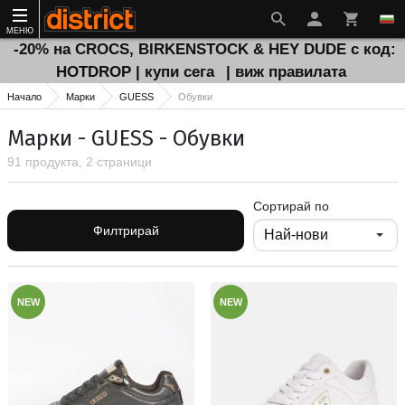
МЕНЮ
-20% на CROCS, BIRKENSTOCK & HEY DUDE с код:
HOTDROP | купи сега
| виж правилата
Начало
Марки
GUESS
Обувки
Марки - GUESS - Обувки
91 продукта, 2 страници
Сортирай по
Филтрирай
NEW
NEW