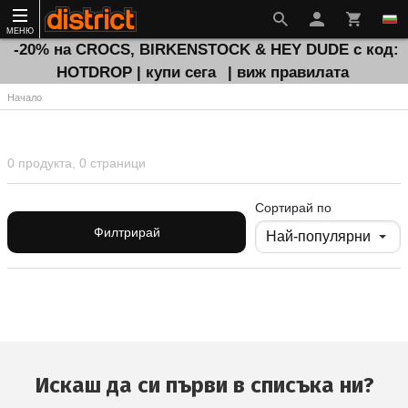
МЕНЮ
-20% на CROCS, BIRKENSTOCK & HEY DUDE с код:
HOTDROP | купи сега
| виж правилата
Начало
0 продукта, 0 страници
Сортирай по
Филтрирай
Искаш да си първи в списъка ни?