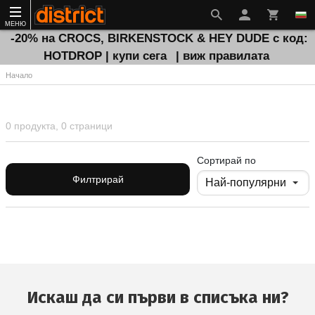
МЕНЮ
-20% на CROCS, BIRKENSTOCK & HEY DUDE с код:
HOTDROP | купи сега
| виж правилата
Начало
0 продукта, 0 страници
Сортирай по
Филтрирай
Искаш да си първи в списъка ни?