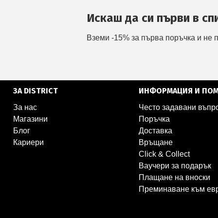
Искаш да си първи в сп
Вземи -15% за първа поръчка и не 
ЗА DISTRICT
ИНФОРМАЦИЯ И ПО
За нас
Често задавани въпр
Магазини
Поръчка
Блог
Доставка
Кариери
Връщане
Click & Collect
Ваучери за подарък
Плащане на вноски
Преминаване към ев