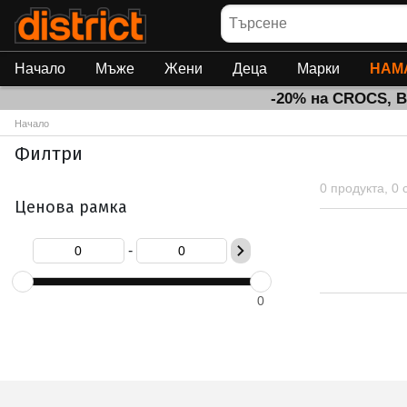
Търсене
Начало
Мъже
Жени
Деца
Марки
НАМ
-20% на CROCS, 
Начало
Филтри
0 продукта, 0
Ценова рамка
-
0