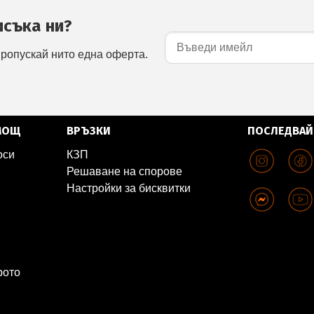
исъка ни?
пропускай нито една оферта.
МОЩ
ВРЪЗКИ
ПОСЛЕДВАЙ
оси
КЗП
Решаване на спорове
Настройки за бисквитки
рото