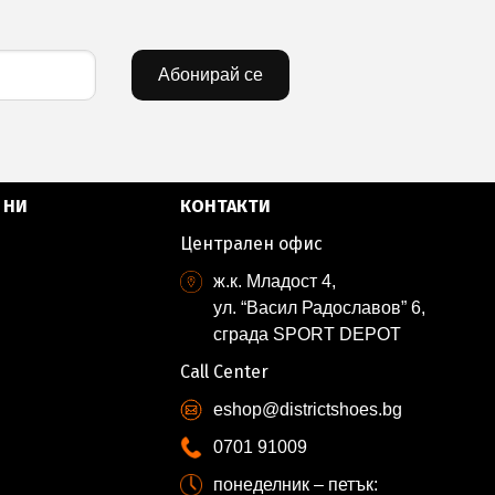
Абонирай се
 НИ
КОНТАКТИ
Централен офис
ж.к. Младост 4,
ул. “Васил Радославов” 6,
сграда SPORT DEPOT
Call Center
eshop@districtshoes.bg
0701 91009
понеделник – петък: