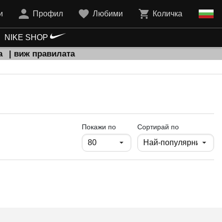
и
Профил
Любими
Количка
NIKE SHOP
а
| виж правилата
продукти на страница
Покажи по
Сортирай по