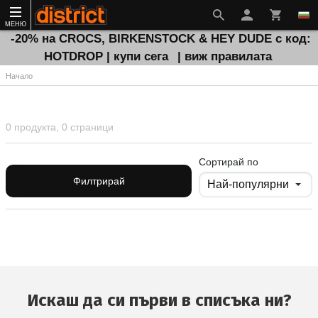
МЕНЮ
-20% на CROCS, BIRKENSTOCK & HEY DUDE с код:
HOTDROP | купи сега
| виж правилата
Начало
0 продукта, 0 страници
Сортирай по
Филтрирай
Искаш да си първи в списъка ни?