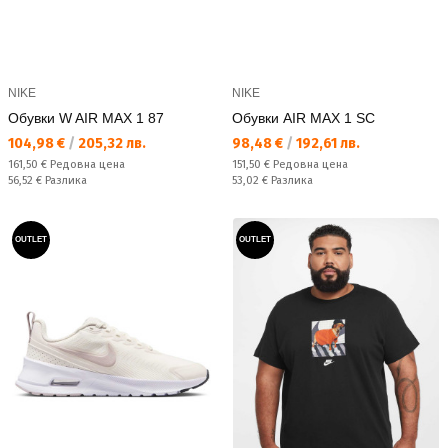
NIKE
NIKE
Обувки W AIR MAX 1 87
Обувки AIR MAX 1 SC
Текуща цена:
Текуща цена:
104,98 €
/
205,32 лв.
98,48 €
/
192,61 лв.
Редовна цена:
Редовна цена:
161,50 €
Редовна цена
151,50 €
Редовна цена
Спестявате:
Спестявате:
56,52 €
Разлика
53,02 €
Разлика
OUTLET
OUTLET