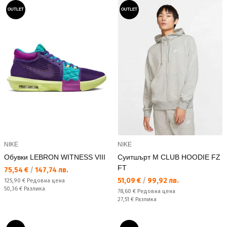
OUTLET
OUTLET
NIKE
NIKE
Обувки LEBRON WITNESS VIII
Суитшърт M CLUB HOODIE FZ
FT
Текуща цена:
75,54 €
/
147,74 лв.
Текуща цена:
51,09 €
/
99,92 лв.
Редовна цена:
125,90 €
Редовна цена
Спестявате:
50,36 €
Разлика
Редовна цена:
78,60 €
Редовна цена
Спестявате:
27,51 €
Разлика