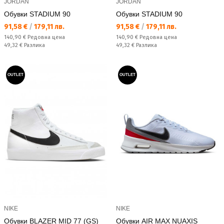
JORDAN
JORDAN
Обувки STADIUM 90
Обувки STADIUM 90
Текуща цена:
Текуща цена:
91,58 €
/
179,11 лв.
91,58 €
/
179,11 лв.
Редовна цена:
Редовна цена:
140,90 €
Редовна цена
140,90 €
Редовна цена
Спестявате:
Спестявате:
49,32 €
Разлика
49,32 €
Разлика
OUTLET
OUTLET
NIKE
NIKE
Обувки BLAZER MID 77 (GS)
Обувки AIR MAX NUAXIS