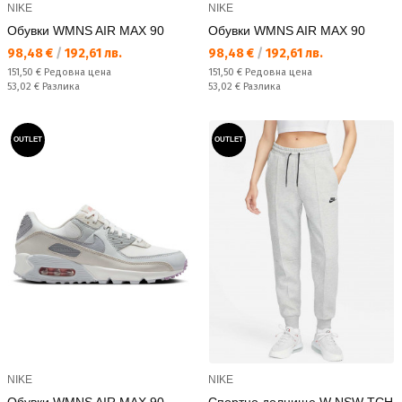
NIKE
NIKE
Обувки WMNS AIR MAX 90
Обувки WMNS AIR MAX 90
Текуща цена:
Текуща цена:
98,48 €
/
192,61 лв.
98,48 €
/
192,61 лв.
Редовна цена:
Редовна цена:
151,50 €
Редовна цена
151,50 €
Редовна цена
Спестявате:
Спестявате:
53,02 €
Разлика
53,02 €
Разлика
OUTLET
OUTLET
NIKE
NIKE
Обувки WMNS AIR MAX 90
Спортно долнище W NSW TCH