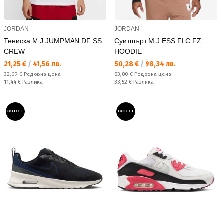
JORDAN
JORDAN
Тениска M J JUMPMAN DF SS
Суитшърт M J ESS FLC FZ
CREW
HOODIE
Текуща цена:
Текуща цена:
21,25 €
/
41,56 лв.
50,28 €
/
98,34 лв.
Редовна цена:
Редовна цена:
32,69 €
Редовна цена
83,80 €
Редовна цена
Спестявате:
Спестявате:
11,44 €
Разлика
33,52 €
Разлика
OUTLET
OUTLET