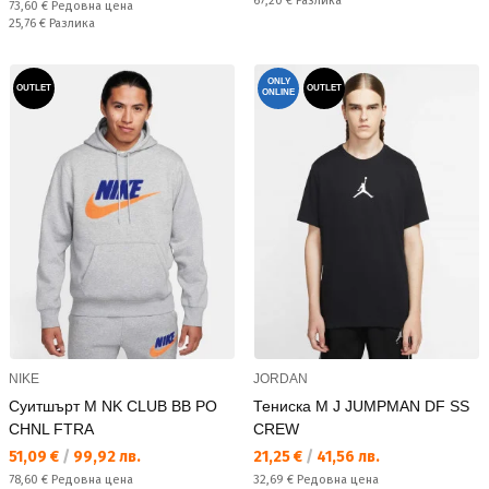
67,20 €
Разлика
Редовна цена:
73,60 €
Редовна цена
Спестявате:
25,76 €
Разлика
ONLY
OUTLET
OUTLET
ONLINE
NIKE
JORDAN
Суитшърт M NK CLUB BB PO
Тениска M J JUMPMAN DF SS
CHNL FTRA
CREW
Текуща цена:
Текуща цена:
51,09 €
/
99,92 лв.
21,25 €
/
41,56 лв.
Редовна цена:
Редовна цена:
78,60 €
Редовна цена
32,69 €
Редовна цена