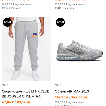
Редовна цена:
Редовна цена:
140,90 €
Редовна цена
130,90 €
Редовна цена
Спестявате:
Спестявате:
49,32 €
Разлика
45,82 €
Разлика
OUTLET
OUTLET
NIKE
NIKE
Спортно долнище M NK CLUB
Обувки AIR MAX 2013
BB JOGGER CHNL FTRA
Текуща цена:
124,80 €
/
244,09 лв.
Текуща цена:
47,84 €
/
93,57 лв.
Редовна цена:
192,00 €
Редовна цена
Спестявате: