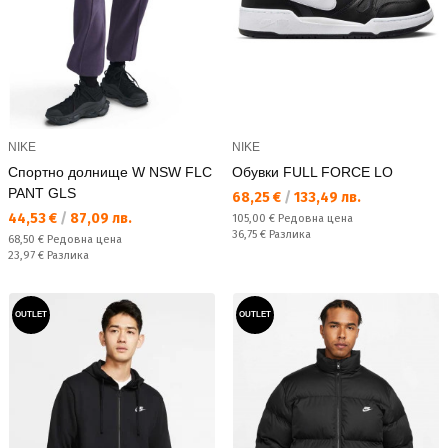
NIKE
NIKE
Спортно долнище W NSW FLC
Обувки FULL FORCE LO
PANT GLS
Текуща цена:
68,25 €
/
133,49 лв.
Текуща цена:
44,53 €
/
87,09 лв.
Редовна цена:
105,00 €
Редовна цена
Спестявате:
36,75 €
Разлика
Редовна цена:
68,50 €
Редовна цена
Спестявате:
23,97 €
Разлика
OUTLET
OUTLET