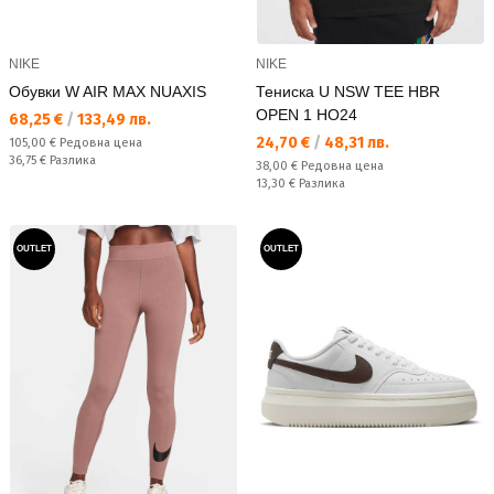
NIKE
NIKE
Обувки W AIR MAX NUAXIS
Тениска U NSW TEE HBR
OPEN 1 HO24
Текуща цена:
68,25 €
/
133,49 лв.
Текуща цена:
24,70 €
/
48,31 лв.
Редовна цена:
105,00 €
Редовна цена
Спестявате:
36,75 €
Разлика
Редовна цена:
38,00 €
Редовна цена
Спестявате:
13,30 €
Разлика
OUTLET
OUTLET