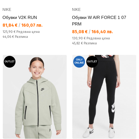
NIKE
NIKE
Обувки V2K RUN
Обувки W AIR FORCE 1 07
PRM
Текуща цена:
81,84 €
/
160,07 лв.
Текуща цена:
85,08 €
/
166,40 лв.
Редовна цена:
125,90 €
Редовна цена
Спестявате:
44,06 €
Разлика
Редовна цена:
130,90 €
Редовна цена
Спестявате:
45,82 €
Разлика
ONLY
OUTLET
OUTLET
ONLINE