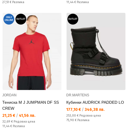
Спестявате:
Спестявате:
27,51 €
Разлика
11,44 €
Разлика
ONLY
OUTLET
OUTLET
ONLINE
JORDAN
DR.MARTENS
Тениска M J JUMPMAN DF SS
Кубинки AUDRICK PADDED LO
CREW
Текуща цена:
177,10 €
/
346,38 лв.
Текуща цена:
21,25 €
/
41,56 лв.
Редовна цена:
253,00 €
Редовна цена
Спестявате:
75,90 €
Разлика
Редовна цена:
32,69 €
Редовна цена
Спестявате:
11,44 €
Разлика