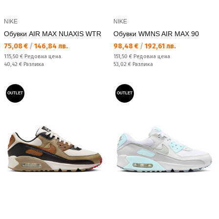
NIKE
NIKE
Обувки AIR MAX NUAXIS WTR
Обувки WMNS AIR MAX 90
Текуща цена:
Текуща цена:
75,08 €
/
146,84 лв.
98,48 €
/
192,61 лв.
Редовна цена:
Редовна цена:
115,50 €
Редовна цена
151,50 €
Редовна цена
Спестявате:
Спестявате:
40,42 €
Разлика
53,02 €
Разлика
OUTLET
OUTLET