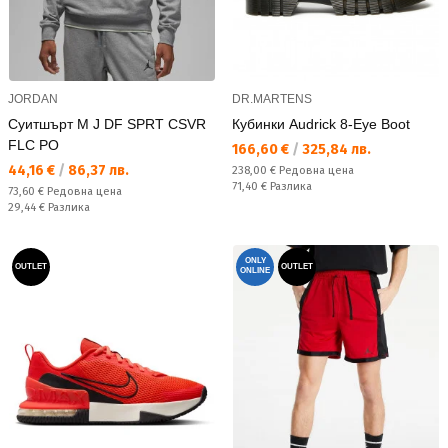
JORDAN
DR.MARTENS
Суитшърт M J DF SPRT CSVR
Кубинки Audrick 8-Eye Boot
FLC PO
Текуща цена:
166,60 €
/
325,84 лв.
Текуща цена:
44,16 €
/
86,37 лв.
Редовна цена:
238,00 €
Редовна цена
Спестявате:
71,40 €
Разлика
Редовна цена:
73,60 €
Редовна цена
Спестявате:
29,44 €
Разлика
ONLY
OUTLET
OUTLET
ONLINE