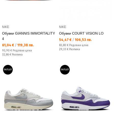
NIKE
NIKE
Обувки GIANNIS IMMORTALITY
Обувки COURT VISION LO
4
Текуща цена:
54,47 €
/
106,53 лв.
Текуща цена:
61,04 €
/
119,38 лв.
Редовна цена:
83,80 €
Редовна цена
Спестявате:
29,33 €
Разлика
Редовна цена:
93,90 €
Редовна цена
Спестявате:
32,86 €
Разлика
OUTLET
OUTLET