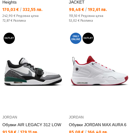
Heights
JACKET
Текуща цена:
Текуща цена:
170,03 €
/
332,55 лв.
98,48 €
/
192,61 лв.
Редовна цена:
Редовна цена:
242,90 €
Редовна цена
151,50 €
Редовна цена
Спестявате:
Спестявате:
72,87 €
Разлика
53,02 €
Разлика
ONLY
OUTLET
OUTLET
ONLINE
JORDAN
JORDAN
Обувки AIR LEGACY 312 LOW
Обувки JORDAN MAX AURA 6
Текуща цена:
Текуща цена:
91,58 €
/
179,11 лв.
85,08 €
/
166,40 лв.