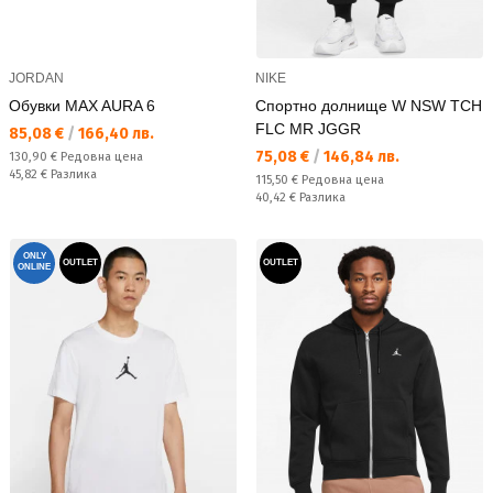
JORDAN
NIKE
Обувки MAX AURA 6
Спортно долнище W NSW TCH
FLC MR JGGR
Текуща цена:
85,08 €
/
166,40 лв.
Текуща цена:
75,08 €
/
146,84 лв.
Редовна цена:
130,90 €
Редовна цена
Спестявате:
45,82 €
Разлика
Редовна цена:
115,50 €
Редовна цена
Спестявате:
40,42 €
Разлика
ONLY
OUTLET
OUTLET
ONLINE