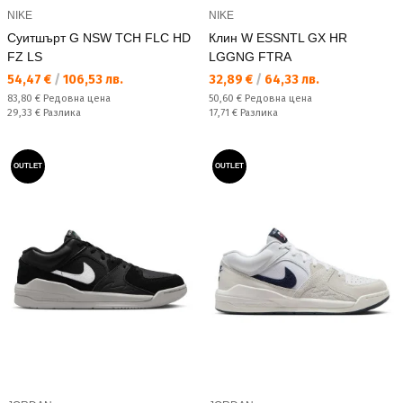
NIKE
NIKE
Суитшърт G NSW TCH FLC HD
Клин W ESSNTL GX HR
FZ LS
LGGNG FTRA
Текуща цена:
Текуща цена:
54,47 €
/
106,53 лв.
32,89 €
/
64,33 лв.
Редовна цена:
Редовна цена:
83,80 €
Редовна цена
50,60 €
Редовна цена
Спестявате:
Спестявате:
29,33 €
Разлика
17,71 €
Разлика
OUTLET
OUTLET