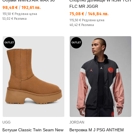
FLC MR JGGR
Текуща цена:
98,48 €
/
192,61 лв.
Текуща цена:
75,08 €
/
146,84 лв.
Редовна цена:
151,50 €
Редовна цена
Спестявате:
53,02 €
Разлика
Редовна цена:
115,50 €
Редовна цена
Спестявате:
40,42 €
Разлика
OUTLET
OUTLET
UGG
JORDAN
Ботуши Classic Twin Seam New
Ветровка M J PSG ANTHEM