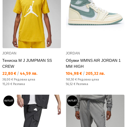
JORDAN
JORDAN
Тениска M J JUMPMAN SS
Обувки WMNS AIR JORDAN 1
CREW
MM HIGH
Текуща цена:
Текуща цена:
22,80 €
/
44,59 лв.
104,98 €
/
205,32 лв.
Редовна цена:
Редовна цена:
38,00 €
Редовна цена
161,50 €
Редовна цена
Спестявате:
Спестявате:
15,20 €
Разлика
56,52 €
Разлика
OUTLET
OUTLET