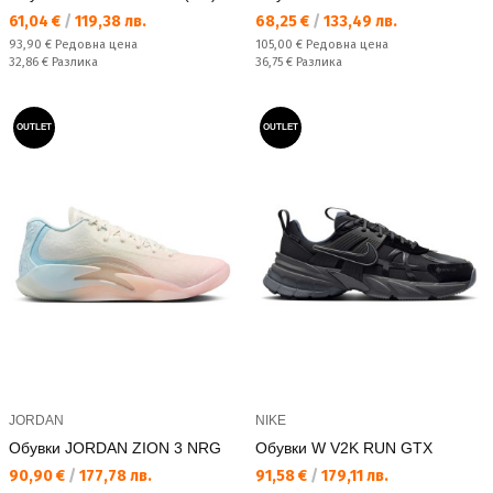
Текуща цена:
Текуща цена:
61,04 €
/
119,38 лв.
68,25 €
/
133,49 лв.
Редовна цена:
Редовна цена:
93,90 €
Редовна цена
105,00 €
Редовна цена
Спестявате:
Спестявате:
32,86 €
Разлика
36,75 €
Разлика
OUTLET
OUTLET
JORDAN
NIKE
Обувки JORDAN ZION 3 NRG
Обувки W V2K RUN GTX
Текуща цена:
Текуща цена:
90,90 €
/
177,78 лв.
91,58 €
/
179,11 лв.