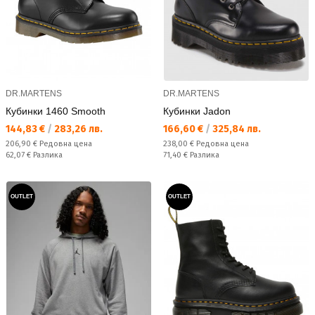
DR.MARTENS
DR.MARTENS
Кубинки 1460 Smooth
Кубинки Jadon
Текуща цена:
Текуща цена:
144,83 €
/
283,26 лв.
166,60 €
/
325,84 лв.
Редовна цена:
Редовна цена:
206,90 €
Редовна цена
238,00 €
Редовна цена
Спестявате:
Спестявате:
62,07 €
Разлика
71,40 €
Разлика
OUTLET
OUTLET