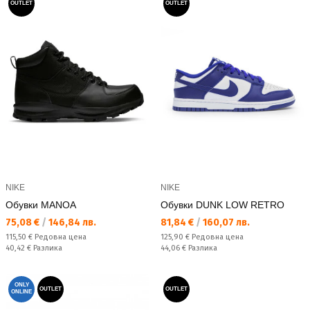
OUTLET
OUTLET
NIKE
NIKE
Обувки MANOA
Обувки DUNK LOW RETRO
Текуща цена:
Текуща цена:
75,08 €
/
146,84 лв.
81,84 €
/
160,07 лв.
Редовна цена:
Редовна цена:
115,50 €
Редовна цена
125,90 €
Редовна цена
Спестявате:
Спестявате:
40,42 €
Разлика
44,06 €
Разлика
ONLY
OUTLET
OUTLET
ONLINE