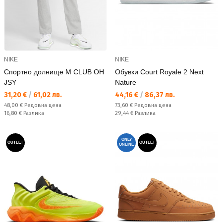
NIKE
NIKE
Спортно долнище M CLUB OH
Обувки Court Royale 2 Next
JSY
Nature
Текуща цена:
Текуща цена:
31,20 €
/
61,02 лв.
44,16 €
/
86,37 лв.
Редовна цена:
Редовна цена:
48,00 €
Редовна цена
73,60 €
Редовна цена
Спестявате:
Спестявате:
16,80 €
Разлика
29,44 €
Разлика
ONLY
OUTLET
OUTLET
ONLINE