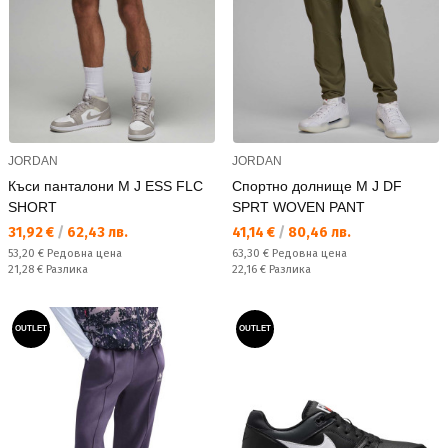
JORDAN
JORDAN
Къси панталони M J ESS FLC
Спортно долнище M J DF
SHORT
SPRT WOVEN PANT
Текуща цена:
Текуща цена:
31,92 €
/
62,43 лв.
41,14 €
/
80,46 лв.
Редовна цена:
Редовна цена:
53,20 €
Редовна цена
63,30 €
Редовна цена
Спестявате:
Спестявате:
21,28 €
Разлика
22,16 €
Разлика
OUTLET
OUTLET