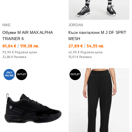
NIKE
JORDAN
Обувки M AIR MAX ALPHA
Къси панталони M J DF SPRT
TRAINER 6
MESH
Текуща цена:
Текуща цена:
61,04 €
/
119,38 лв.
27,89 €
/
54,55 лв.
Редовна цена:
Редовна цена:
93,90 €
Редовна цена
42,90 €
Редовна цена
Спестявате:
Спестявате:
32,86 €
Разлика
15,01 €
Разлика
ONLY
OUTLET
OUTLET
ONLINE