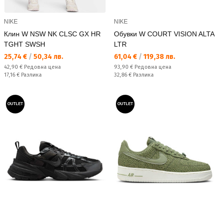
NIKE
NIKE
Клин W NSW NK CLSC GX HR
Обувки W COURT VISION ALTA
TGHT SWSH
LTR
Текуща цена:
Текуща цена:
25,74 €
/
50,34 лв.
61,04 €
/
119,38 лв.
Редовна цена:
Редовна цена:
42,90 €
Редовна цена
93,90 €
Редовна цена
Спестявате:
Спестявате:
17,16 €
Разлика
32,86 €
Разлика
OUTLET
OUTLET