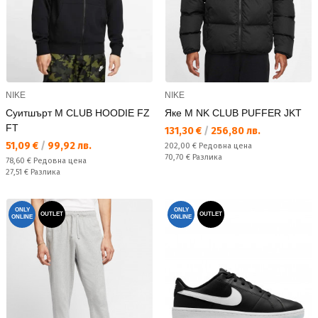
NIKE
NIKE
Суитшърт M CLUB HOODIE FZ
Яке M NK CLUB PUFFER JKT
FT
Текуща цена:
131,30 €
/
256,80 лв.
Текуща цена:
51,09 €
/
99,92 лв.
Редовна цена:
202,00 €
Редовна цена
Спестявате:
70,70 €
Разлика
Редовна цена:
78,60 €
Редовна цена
Спестявате:
27,51 €
Разлика
ONLY
ONLY
OUTLET
OUTLET
ONLINE
ONLINE