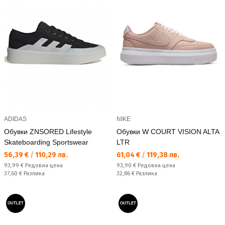
ADIDAS
NIKE
Обувки ZNSORED Lifestyle
Обувки W COURT VISION ALTA
Skateboarding Sportswear
LTR
Текуща цена:
Текуща цена:
56,39 €
/
110,29 лв.
61,04 €
/
119,38 лв.
Редовна цена:
Редовна цена:
93,99 €
Редовна цена
93,90 €
Редовна цена
Спестявате:
Спестявате:
37,60 €
Разлика
32,86 €
Разлика
OUTLET
OUTLET