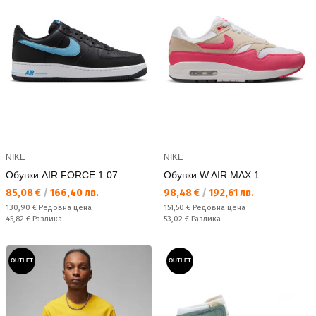
NIKE
NIKE
Обувки AIR FORCE 1 07
Обувки W AIR MAX 1
Текуща цена:
Текуща цена:
85,08 €
/
166,40 лв.
98,48 €
/
192,61 лв.
Редовна цена:
Редовна цена:
130,90 €
Редовна цена
151,50 €
Редовна цена
Спестявате:
Спестявате:
45,82 €
Разлика
53,02 €
Разлика
OUTLET
OUTLET