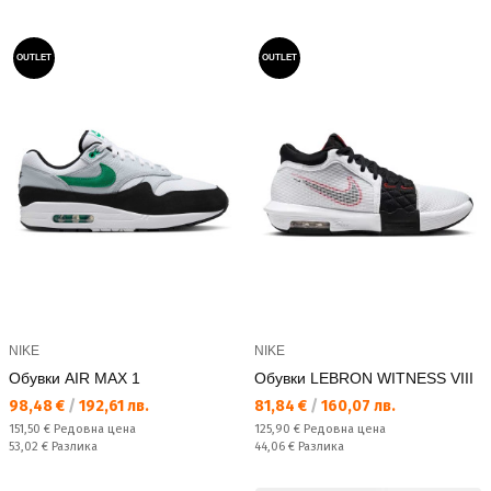
OUTLET
OUTLET
NIKE
NIKE
Обувки AIR MAX 1
Обувки LEBRON WITNESS VIII
Текуща цена:
Текуща цена:
98,48 €
/
192,61 лв.
81,84 €
/
160,07 лв.
Редовна цена:
Редовна цена:
151,50 €
Редовна цена
125,90 €
Редовна цена
Спестявате:
Спестявате:
53,02 €
Разлика
44,06 €
Разлика