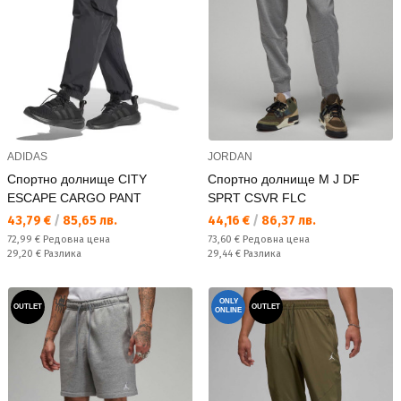
ADIDAS
JORDAN
Спортно долнище CITY
Спортно долнище M J DF
ESCAPE CARGO PANT
SPRT CSVR FLC
Текуща цена:
Текуща цена:
43,79 €
/
85,65 лв.
44,16 €
/
86,37 лв.
Редовна цена:
Редовна цена:
72,99 €
Редовна цена
73,60 €
Редовна цена
Спестявате:
Спестявате:
29,20 €
Разлика
29,44 €
Разлика
ONLY
OUTLET
OUTLET
ONLINE