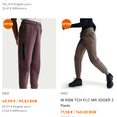
Regular price:
102,25 €
Regular price
Спестявате:
30,67 €
Difference
OFFER
OFFER
NIKE
NIKE
W NSW TCH FLC MR JGGER 2
Текуща цена:
48,99 €
/
95,82 BGN
Pants
Regular price:
69,99 €
Regular price
Спестявате:
21,00 €
Difference
Текуща цена:
71,58 €
/
140,00 BGN