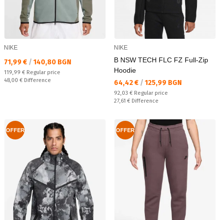
NIKE
NIKE
B NSW TECH FLC FZ Full-Zip
Текуща цена:
71,99 €
/
140,80 BGN
Hoodie
Regular price:
119,99 €
Regular price
Спестявате:
48,00 €
Difference
Текуща цена:
64,42 €
/
125,99 BGN
Regular price:
92,03 €
Regular price
Спестявате:
27,61 €
Difference
OFFER
OFFER