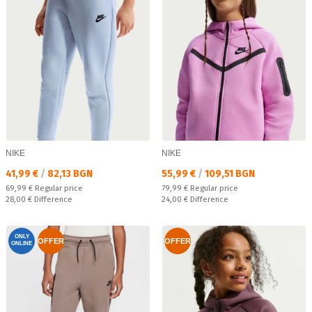
NIKE
NIKE
Текуща цена:
Текуща цена:
41,99 €
/
82,13 BGN
55,99 €
/
109,51 BGN
Regular price:
Regular price:
69,99 €
Regular price
79,99 €
Regular price
Спестявате:
Спестявате:
28,00 €
Difference
24,00 €
Difference
ONLY
OFFER
OFFER
ONLINE