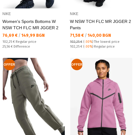
NIKE
NIKE
Women's Sports Bottoms W
W NSW TCH FLC MR JGGER 2
NSW TCH FLC MR JGGER 2
Pants
Текуща цена:
Текуща цена:
76,69 €
/
149,99 BGN
71,58 €
/
140,00 BGN
Regular price:
102,25 €
Regular price
102,25 €
(
-30%
)
The lowest price
Спестявате:
Regular price:
25,56 €
Difference
102,25 €
(
-30%
) Regular price
OFFER
OFFER