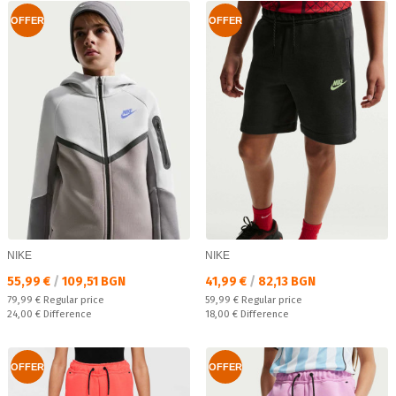
OFFER
OFFER
NIKE
NIKE
Текуща цена:
Текуща цена:
55,99 €
/
109,51 BGN
41,99 €
/
82,13 BGN
Regular price:
Regular price:
79,99 €
Regular price
59,99 €
Regular price
Спестявате:
Спестявате:
24,00 €
Difference
18,00 €
Difference
OFFER
OFFER