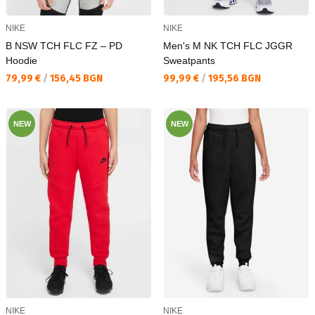
NIKE
NIKE
B NSW TCH FLC FZ – PD
Men's M NK TCH FLC JGGR
Hoodie
Sweatpants
Текуща цена:
Текуща цена:
79,99 €
/
156,45 BGN
99,99 €
/
195,56 BGN
NEW
NEW
NIKE
NIKE