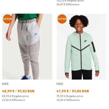
Regular price:
102,25 €
Regular price
Спестявате:
30,67 €
Difference
OFFER
OFFER
NIKE
NIKE
Текуща цена:
Текуща цена:
48,99 €
/
95,82 BGN
47,99 €
/
93,86 BGN
Regular price:
Regular price:
69,99 €
Regular price
79,99 €
Regular price
Спестявате:
Спестявате:
21,00 €
Difference
32,00 €
Difference