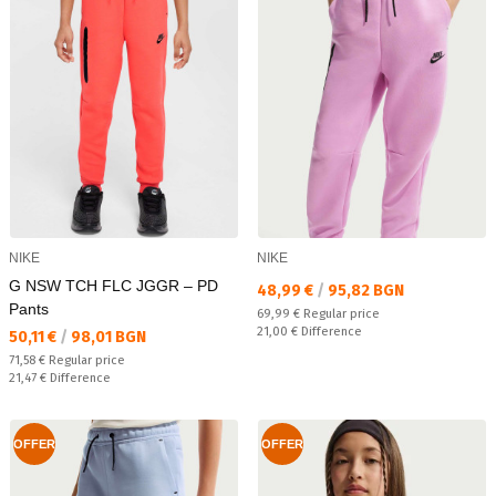
NIKE
NIKE
G NSW TCH FLC JGGR – PD
Текуща цена:
48,99 €
/
95,82 BGN
Pants
Regular price:
69,99 €
Regular price
Спестявате:
21,00 €
Difference
Текуща цена:
50,11 €
/
98,01 BGN
Regular price:
71,58 €
Regular price
Спестявате:
21,47 €
Difference
OFFER
OFFER