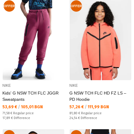
OFFER
OFFER
NIKE
NIKE
Kids' G NSW TCH FLC JGGR
G NSW TCH FLC HD FZ LS –
Sweatpants
PD Hoodie
Текуща цена:
Текуща цена:
53,69 €
/
105,01 BGN
57,26 €
/
111,99 BGN
Regular price:
Regular price:
71,58 €
Regular price
81,80 €
Regular price
Спестявате:
Спестявате:
17,89 €
Difference
24,54 €
Difference