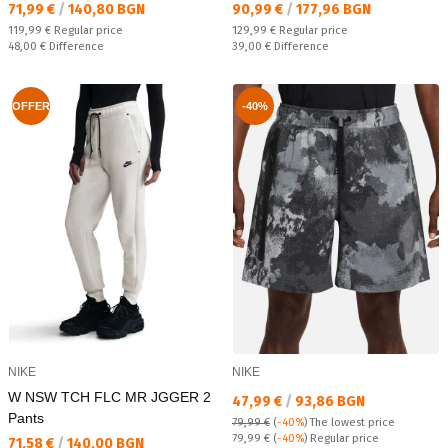
Текуща цена:
Текуща цена:
71,99 €
/
140,80 BGN
90,99 €
/
177,96 BGN
Regular price:
Regular price:
119,99 €
Regular price
129,99 €
Regular price
Спестявате:
Спестявате:
48,00 €
Difference
39,00 €
Difference
OFFER
-40%
NIKE
NIKE
W NSW TCH FLC MR JGGER 2
Текуща цена:
47,99 €
/
93,86 BGN
Pants
79,99 €
(
-40%
)
The lowest price
Regular price:
79,99 €
(
-40%
) Regular price
Текуща цена:
71,58 €
/
140,00 BGN