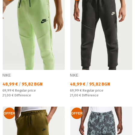
NIKE
NIKE
Текуща цена:
Текуща цена:
48,99 €
/
95,82 BGN
48,99 €
/
95,82 BGN
Regular price:
Regular price:
69,99 €
Regular price
69,99 €
Regular price
Спестявате:
Спестявате:
21,00 €
Difference
21,00 €
Difference
OFFER
OFFER