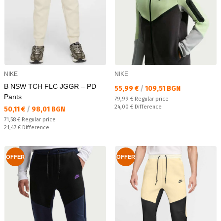
NIKE
NIKE
B NSW TCH FLC JGGR – PD
Текуща цена:
55,99 €
/
109,51 BGN
Pants
Regular price:
79,99 €
Regular price
Спестявате:
24,00 €
Difference
Текуща цена:
50,11 €
/
98,01 BGN
Regular price:
71,58 €
Regular price
Спестявате:
21,47 €
Difference
OFFER
OFFER