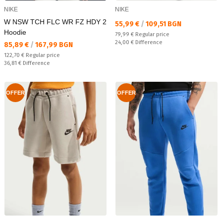
NIKE
NIKE
W NSW TCH FLC WR FZ HDY 2
Текуща цена:
55,99 €
/
109,51 BGN
Hoodie
Regular price:
79,99 €
Regular price
Спестявате:
24,00 €
Difference
Текуща цена:
85,89 €
/
167,99 BGN
Regular price:
122,70 €
Regular price
Спестявате:
36,81 €
Difference
OFFER
OFFER