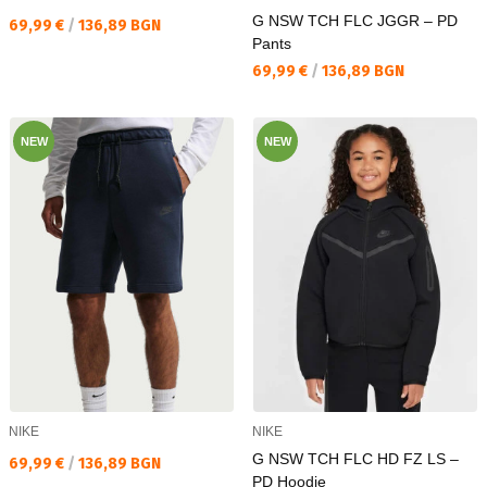
G NSW TCH FLC JGGR – PD
Текуща цена:
69,99 €
/
136,89 BGN
Pants
Текуща цена:
69,99 €
/
136,89 BGN
NEW
NEW
NIKE
NIKE
G NSW TCH FLC HD FZ LS –
Текуща цена:
69,99 €
/
136,89 BGN
PD Hoodie