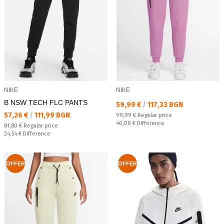
NIKE
NIKE
B NSW TECH FLC PANTS
Текуща цена:
59,99 €
/
117,33 BGN
Текуща цена:
57,26 €
/
111,99 BGN
Regular price:
99,99 €
Regular price
Спестявате:
40,00 €
Difference
Regular price:
81,80 €
Regular price
Спестявате:
24,54 €
Difference
OFFER
OFFER