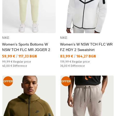
NIKE
NIKE
Women's Sports Bottoms W
Women's W NSW TCH FLC WR
NSW TCH FLC MR JGGER 2
FZ HDY 2 Sweatshirt
Текуща цена:
Текуща цена:
59,99 €
/
117,33 BGN
83,99 €
/
164,27 BGN
Regular price:
Regular price:
99,99 €
Regular price
119,99 €
Regular price
Спестявате:
Спестявате:
40,00 €
Difference
36,00 €
Difference
OFFER
OFFER