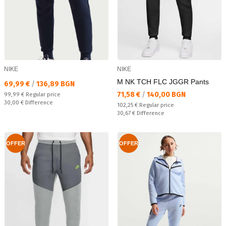
NIKE
NIKE
M NK TCH FLC JGGR Pants
Текуща цена:
69,99 €
/
136,89 BGN
Текуща цена:
71,58 €
/
140,00 BGN
Regular price:
99,99 €
Regular price
Спестявате:
30,00 €
Difference
Regular price:
102,25 €
Regular price
Спестявате:
30,67 €
Difference
OFFER
OFFER