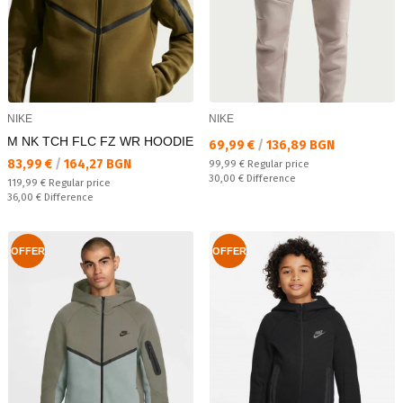
NIKE
NIKE
M NK TCH FLC FZ WR HOODIE
Текуща цена:
69,99 €
/
136,89 BGN
Текуща цена:
83,99 €
/
164,27 BGN
Regular price:
99,99 €
Regular price
Спестявате:
30,00 €
Difference
Regular price:
119,99 €
Regular price
Спестявате:
36,00 €
Difference
OFFER
OFFER