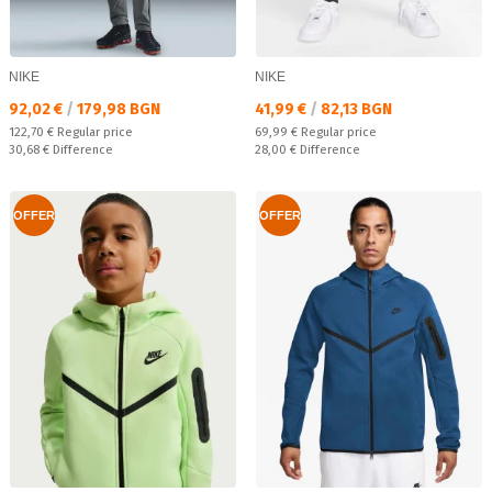
NIKE
NIKE
Текуща цена:
Текуща цена:
92,02 €
/
179,98 BGN
41,99 €
/
82,13 BGN
Regular price:
Regular price:
122,70 €
Regular price
69,99 €
Regular price
Спестявате:
Спестявате:
30,68 €
Difference
28,00 €
Difference
OFFER
OFFER