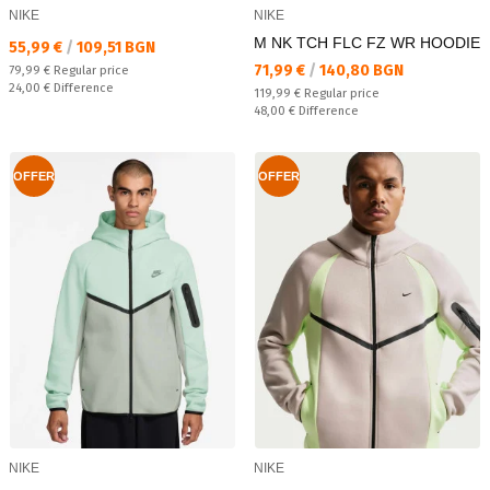
NIKE
NIKE
M NK TCH FLC FZ WR HOODIE
Текуща цена:
55,99 €
/
109,51 BGN
Текуща цена:
71,99 €
/
140,80 BGN
Regular price:
79,99 €
Regular price
Спестявате:
24,00 €
Difference
Regular price:
119,99 €
Regular price
Спестявате:
48,00 €
Difference
OFFER
OFFER
NIKE
NIKE