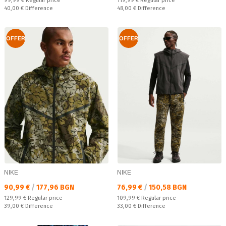
99,99 €
Regular price
119,99 €
Regular price
Спестявате:
Спестявате:
40,00 €
Difference
48,00 €
Difference
OFFER
OFFER
NIKE
NIKE
Текуща цена:
Текуща цена:
90,99 €
/
177,96 BGN
76,99 €
/
150,58 BGN
Regular price:
Regular price:
129,99 €
Regular price
109,99 €
Regular price
Спестявате:
Спестявате:
39,00 €
Difference
33,00 €
Difference