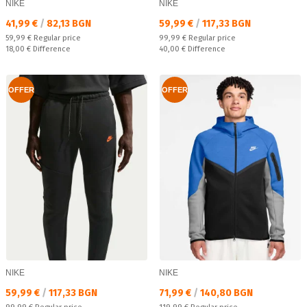
NIKE
NIKE
Текуща цена:
Текуща цена:
41,99 €
/
82,13 BGN
59,99 €
/
117,33 BGN
Regular price:
Regular price:
59,99 €
Regular price
99,99 €
Regular price
Спестявате:
Спестявате:
18,00 €
Difference
40,00 €
Difference
OFFER
OFFER
NIKE
NIKE
Текуща цена:
Текуща цена:
59,99 €
/
117,33 BGN
71,99 €
/
140,80 BGN
Regular price:
Regular price: