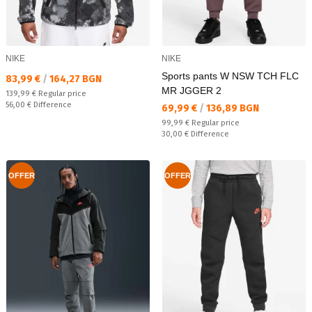
NIKE
NIKE
Sports pants W NSW TCH FLC
Текуща цена:
83,99 €
/
164,27 BGN
MR JGGER 2
Regular price:
139,99 €
Regular price
Спестявате:
56,00 €
Difference
Текуща цена:
69,99 €
/
136,89 BGN
Regular price:
99,99 €
Regular price
Спестявате:
30,00 €
Difference
OFFER
OFFER