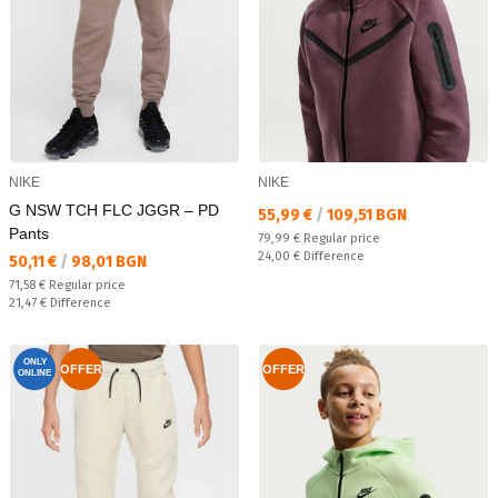
NIKE
NIKE
G NSW TCH FLC JGGR – PD
Текуща цена:
55,99 €
/
109,51 BGN
Pants
Regular price:
79,99 €
Regular price
Спестявате:
24,00 €
Difference
Текуща цена:
50,11 €
/
98,01 BGN
Regular price:
71,58 €
Regular price
Спестявате:
21,47 €
Difference
ONLY
OFFER
OFFER
ONLINE