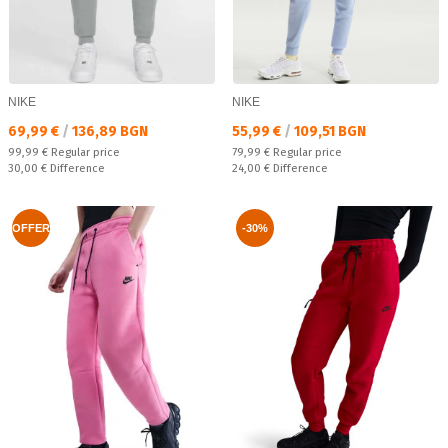
NIKE
NIKE
Текуща цена:
Текуща цена:
69,99 €
/
136,89 BGN
55,99 €
/
109,51 BGN
Regular price:
Regular price:
99,99 €
Regular price
79,99 €
Regular price
Спестявате:
Спестявате:
30,00 €
Difference
24,00 €
Difference
OFFER
-30%