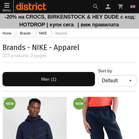
MENU
-20% на CROCS, BIRKENSTOCK & HEY DUDE с код:
HOTDROP | купи сега
| виж правилата
Home
Brands
NIKE
Apparel
Brands - NIKE - Apparel
127 products, 2 pages
Sort by
filter (1)
NEW
NEW