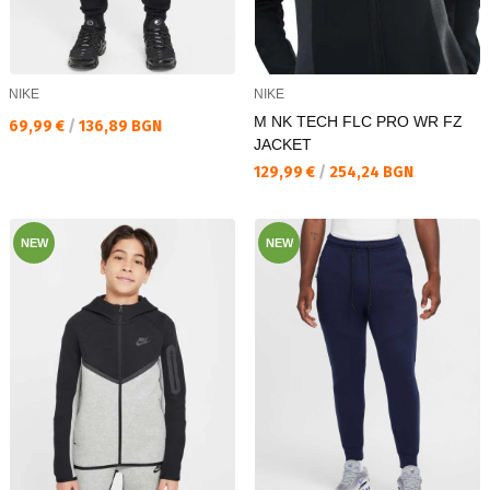
NIKE
NIKE
M NK TECH FLC PRO WR FZ
Текуща цена:
69,99 €
/
136,89 BGN
JACKET
Текуща цена:
129,99 €
/
254,24 BGN
NEW
NEW