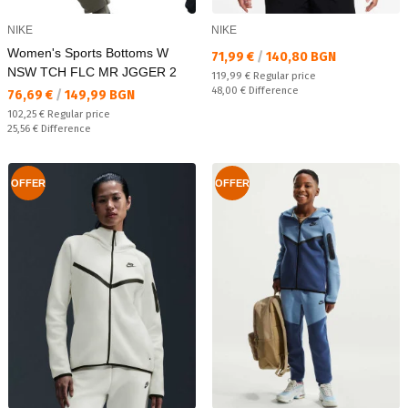
NIKE
NIKE
Women's Sports Bottoms W
Текуща цена:
71,99 €
/
140,80 BGN
NSW TCH FLC MR JGGER 2
Regular price:
119,99 €
Regular price
Спестявате:
48,00 €
Difference
Текуща цена:
76,69 €
/
149,99 BGN
Regular price:
102,25 €
Regular price
Спестявате:
25,56 €
Difference
OFFER
OFFER