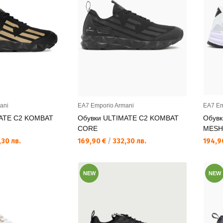
ani
EA7 Emporio Armani
EA7 Em
MATE C2 KOMBAT
Обувки ULTIMATE C2 KOMBAT
Обув
CORE
MESH 
Текуща цена:
Текущ
30 лв.
169,90 €
/
332,30 лв.
194,9
NEW
NEW