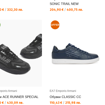
SONIC TRAIL NEW
а цена:
Текуща цена:
0 €
/
332,30 лв.
204,90 €
/
400,75 лв.
OFFER
porio Armani
EA7 Emporio Armani
ки ACE RUNNER SPECIAL
Обувки CLASSIC CC
а цена:
Текуща цена:
0 €
/
430,09 лв.
110,43 €
/
215,98 лв.