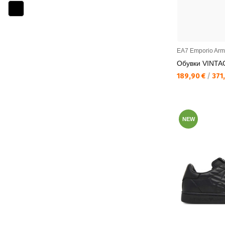
EA7 Emporio Arm
Обувки VINTA
Текуща цена:
189,90 €
/
371,
NEW