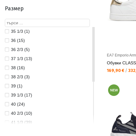
Размер
35 1/3 (1)
36 (15)
36 2/3 (5)
EA7 Emporio Arm
37 1/3 (13)
Обувки CLASS
38 (16)
Текуща цена:
169,90 €
/
332,
38 2/3 (3)
39 (1)
NEW
39 1/3 (17)
40 (24)
40 2/3 (10)
41 1/3 (39)
42 (34)