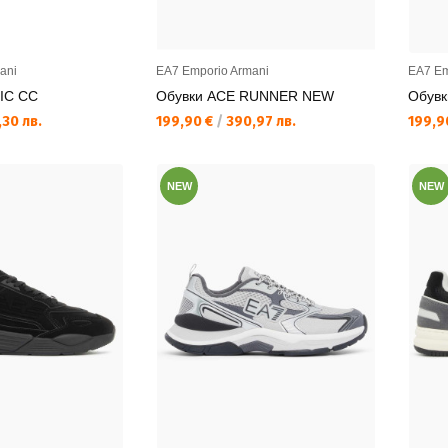
ani
EA7 Emporio Armani
EA7 Em
IC CC
Обувки ACE RUNNER NEW
Обув
Текуща цена:
Текущ
30 лв.
199,90 €
/
390,97 лв.
199,9
NEW
NEW