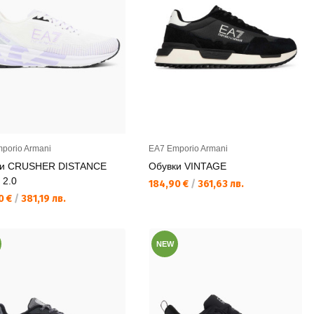
porio Armani
EA7 Emporio Armani
ки CRUSHER DISTANCE
Обувки VINTAGE
2.0
Текуща цена:
184,90 €
/
361,63 лв.
а цена:
0 €
/
381,19 лв.
NEW