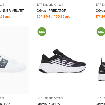
ani
EA7 Emporio Armani
EA7 Em
RUNNER VELVET
Обувки PREDATOR
Обув
Текуща цена:
Текущ
,53 лв.
204,90 €
/
400,75 лв.
174,9
NEW
NEW
ani
EA7 Emporio Armani
EA7 Em
IC EA7
Обувки KOBRA
Обув