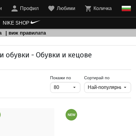
и
Профил
Любими
Количка
NIKE SHOP
а
| виж правилата
и обувки - Обувки и кецове
продукти на страница
Покажи по
Сортирай по
NEW