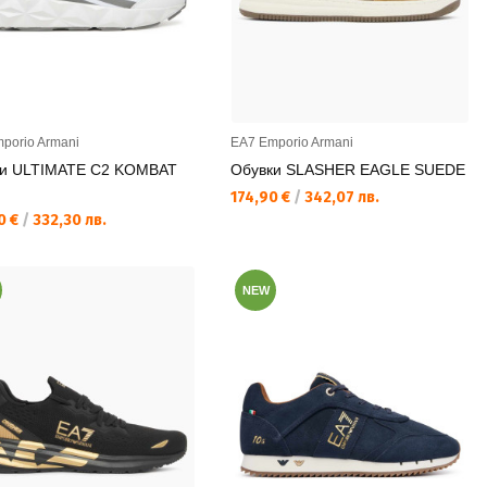
porio Armani
EA7 Emporio Armani
ки ULTIMATE C2 KOMBAT
Обувки SLASHER EAGLE SUEDE
Текуща цена:
174,90 €
/
342,07 лв.
а цена:
0 €
/
332,30 лв.
NEW