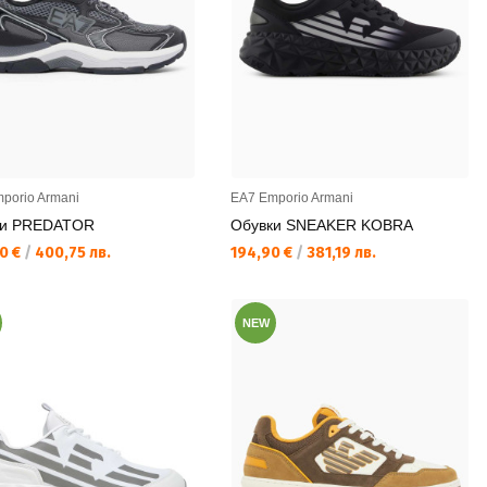
porio Armani
EA7 Emporio Armani
ки PREDATOR
Обувки SNEAKER KOBRA
а цена:
Текуща цена:
0 €
/
400,75 лв.
194,90 €
/
381,19 лв.
NEW