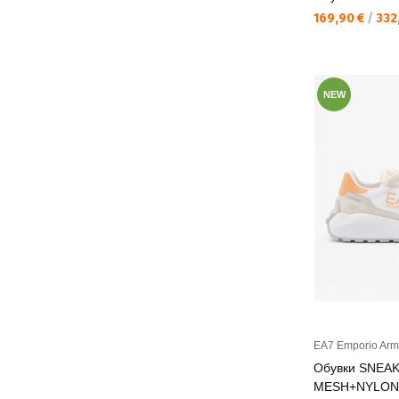
Текуща цена:
169,90 €
/
332,
NEW
EA7 Emporio Arm
Обувки SNEA
MESH+NYLON