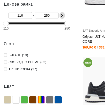
Ценова рамка
42 2/3 (2)
43 1/3 (29)
-
44 (28)
44 2/3 (1)
110
250
EA7 Emporio Arm
45 1/3 (25)
Обувки ULTI
46 (22)
CORE
Спорт
47 1/3 (2)
Текуща цена:
169,90 €
/
332,
БЯГАНЕ (13)
СВОБОДНО ВРЕМЕ (63)
NEW
ТРЕНИРОВКА (27)
Цвят