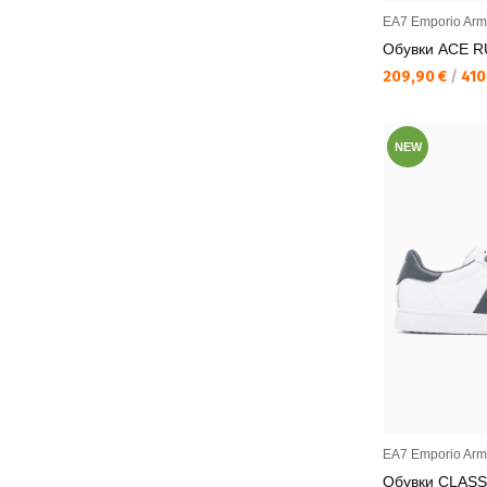
EA7 Emporio Arm
Обувки ACE 
Текуща цена:
209,90 €
/
410
NEW
EA7 Emporio Arm
Обувки CLASS