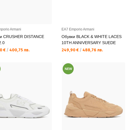
porio Armani
EA7 Emporio Armani
ки CRUSHER DISTANCE
Обувки BLACK & WHITE LACES
2.0
10TH ANNIVERSARY SUEDE
а цена:
Текуща цена:
0 €
/
400,75 лв.
249,90 €
/
488,76 лв.
NEW