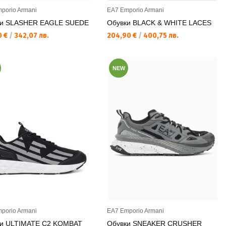
porio Armani
EA7 Emporio Armani
ки SLASHER EAGLE SUEDE
Обувки BLACK & WHITE LACES
а цена:
Текуща цена:
0 €
/
342,07 лв.
204,90 €
/
400,75 лв.
NEW
porio Armani
EA7 Emporio Armani
ки ULTIMATE C2 KOMBAT
Обувки SNEAKER CRUSHER