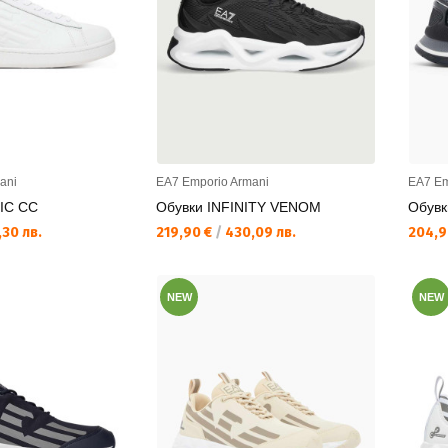
ani
EA7 Emporio Armani
EA7 Em
IC CC
Обувки INFINITY VENOM
Обув
Текуща цена:
Текущ
30 лв.
219,90 €
/
430,09 лв.
204,9
NEW
NEW