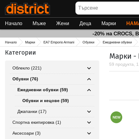
Търсене
Начало
Мъже
Жени
Деца
Марки
НАМ
-20% на CROCS, 
Начало
Марки
EA7 Emporio Armani
Обувки
Ежедневни обувки
Категории
Марки - 
59 продукта, 
Облекло (221)
Обувки (76)
Ежедневни обувки (59)
Обувки и кецове (59)
Джапанки (17)
NEW
Спортна екипировка (1)
Аксесоари (3)