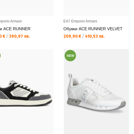
porio Armani
EA7 Emporio Armani
ки ACE RUNNER
Обувки ACE RUNNER VELVET
а цена:
Текуща цена:
0 €
/
390,97 лв.
209,90 €
/
410,53 лв.
NEW