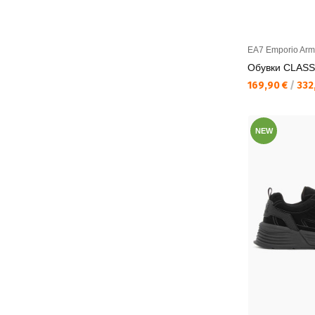
EA7 Emporio Arm
Обувки CLASS
Текуща цена:
169,90 €
/
332,
NEW