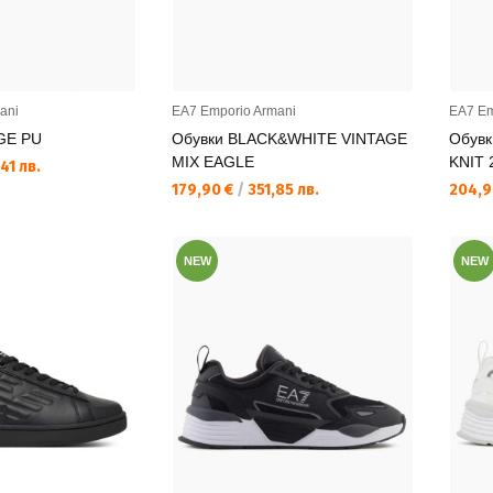
ani
EA7 Emporio Armani
EA7 Em
GE PU
Обувки BLACK&WHITE VINTAGE
Обув
MIX EAGLE
KNIT 
41 лв.
Текуща цена:
Текущ
179,90 €
/
351,85 лв.
204,9
NEW
NEW