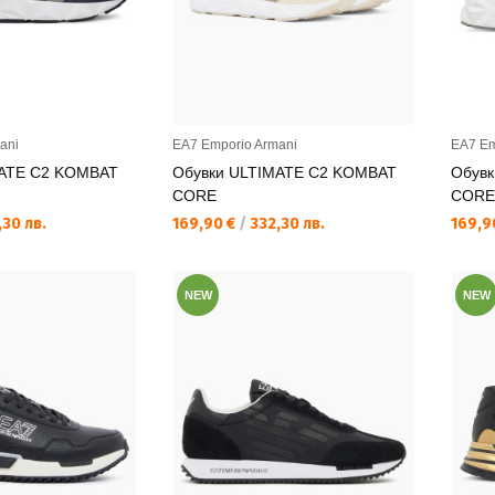
ani
EA7 Emporio Armani
EA7 Em
MATE C2 KOMBAT
Обувки ULTIMATE C2 KOMBAT
Обув
CORE
CORE
Текуща цена:
Текущ
30 лв.
169,90 €
/
332,30 лв.
169,9
NEW
NEW