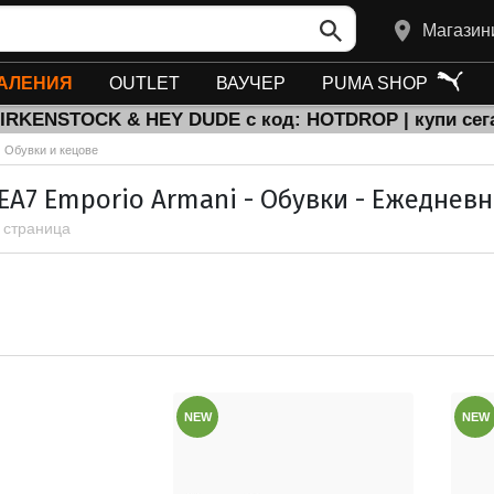
Магазин
АЛЕНИЯ
OUTLET
ВАУЧЕР
PUMA SHOP
BIRKENSTOCK & HEY DUDE с код: HOTDROP | купи сег
Обувки и кецове
EA7 Emporio Armani - Обувки - Ежедневн
1 страница
NEW
NEW