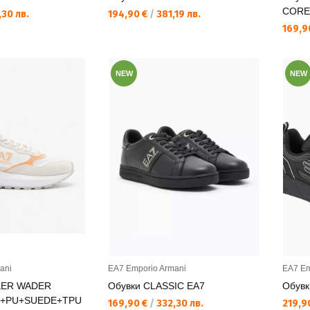
CORE
Текуща цена:
30 лв.
194,90 €
/
381,19 лв.
Текущ
169,9
NEW
NEW
ani
EA7 Emporio Armani
EA7 Em
KER WADER
Обувки CLASSIC EA7
Обув
+PU+SUEDE+TPU
Текуща цена:
Текущ
169,90 €
/
332,30 лв.
219,9